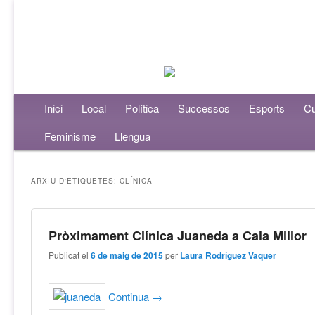
Menú principal
Inici
Aneu al contingut principal
Aneu al contingut secundari
Local
Política
Successos
Esports
Cu
Feminisme
Llengua
ARXIU D'ETIQUETES:
CLÍNICA
Pròximament Clínica Juaneda a Cala Millor
Publicat el
6 de maig de 2015
per
Laura Rodríguez Vaquer
Continua
→