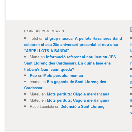
DARRERS COMENTARIS
Tofol
en
El grup musical Arpellots Havaneres Band
celebren el seu 25è aniversari presentat el nou disc
“ARPELLOTS A BANDA”
Marta
en
Informació referent al nou Institut (IES
Sant Llorenç des Cardassar). En quina fase ens
trobam? Quin camí queda?
Pep
en
Mots perduts: memeu
emma
en
Els gegants de Sant Llorenç des
Cardassar
Mateu
en
Mots perduts: Càgola merdançana
Mateu
en
Mots perduts: Càgola merdançana
Paco Leonicio
en
Defunció a Sant Llorenç