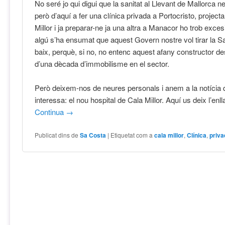
No seré jo qui digui que la sanitat al Llevant de Mallorca ne
però d’aquí a fer una clínica privada a Portocristo, project
Millor i ja preparar-ne ja una altra a Manacor ho trob exc
algú s’ha ensumat que aquest Govern nostre vol tirar la Sa
baix, perquè, si no, no entenc aquest afany constructor 
d’una dècada d’immobilisme en el sector.
Però deixem-nos de neures personals i anem a la notícia
interessa: el nou hospital de Cala Millor. Aquí us deix l’enlla
Continua
→
Publicat dins de
Sa Costa
|
Etiquetat com a
cala millor
,
Clínica
,
priv