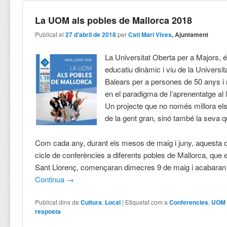
La UOM als pobles de Mallorca 2018
Publicat el
27 d'abril de 2018
per
Cati Mari Vives
, Ajuntament
La Universitat Oberta per a Majors, é
educatiu dinàmic i viu de la Universita
Balears per a persones de 50 anys 
en el paradigma de l’aprenentatge al l
Un projecte que no només millora e
de la gent gran, sinó també la seva qu
Com cada any, durant els mesos de maig i juny, aquesta 
cicle de conferències a diferents pobles de Mallorca, que 
Sant Llorenç, començaran dimecres 9 de maig i acabaran d
Continua
→
Publicat dins de
Cultura
,
Local
|
Etiquetat com a
Conferencies
,
UOM
resposta