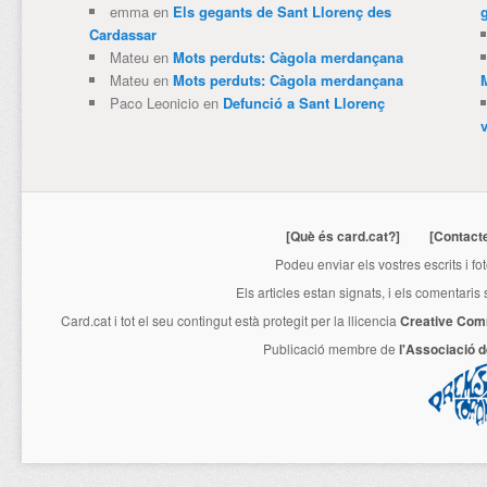
emma
en
Els gegants de Sant Llorenç des
Cardassar
Mateu
en
Mots perduts: Càgola merdançana
Mateu
en
Mots perduts: Càgola merdançana
Paco Leonicio
en
Defunció a Sant Llorenç
[Què és card.cat?]
[Contact
Podeu enviar els vostres escrits i fo
Els articles estan signats, i els comentaris
Card.cat
i tot el seu contingut està protegit per la llicencia
Creative Com
Publicació membre de
l'Associació 