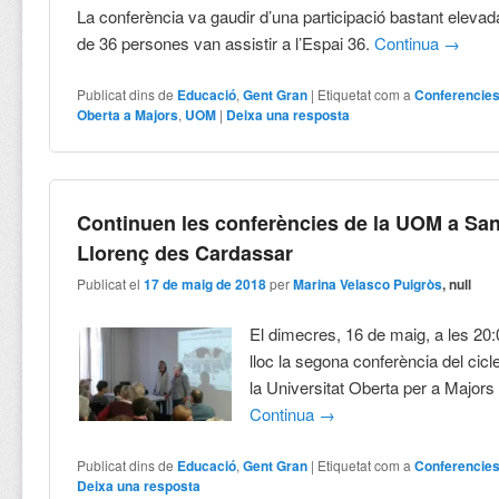
La conferència va gaudir d’una participació bastant elevada
de 36 persones van assistir a l’Espai 36.
Continua
→
Publicat dins de
Educació
,
Gent Gran
|
Etiquetat com a
Conferencie
Oberta a Majors
,
UOM
|
Deixa una resposta
Continuen les conferències de la UOM a San
Llorenç des Cardassar
Publicat el
17 de maig de 2018
per
Marina Velasco Puigròs
, null
El dimecres, 16 de maig, a les 20:0
lloc la segona conferència del cicl
la Universitat Oberta per a Major
Continua
→
Publicat dins de
Educació
,
Gent Gran
|
Etiquetat com a
Conferencie
Deixa una resposta