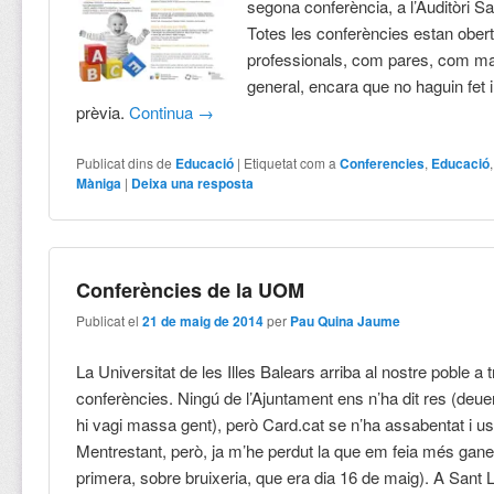
segona conferència, a l’Auditòri S
Totes les conferències estan obert
professionals, com pares, com mar
general, encara que no haguin fet 
prèvia.
Continua
→
Publicat dins de
Educació
|
Etiquetat com a
Conferencies
,
Educació
Màniga
|
Deixa una resposta
Conferències de la UOM
Publicat el
21 de maig de 2014
per
Pau Quina Jaume
La Universitat de les Illes Balears arriba al nostre poble a 
conferències. Ningú de l’Ajuntament ens n’ha dit res (deue
hi vagi massa gent), però Card.cat se n’ha assabentat i us
Mentrestant, però, ja m’he perdut la que em feia més ganes
primera, sobre bruixeria, que era dia 16 de maig). A Sant L