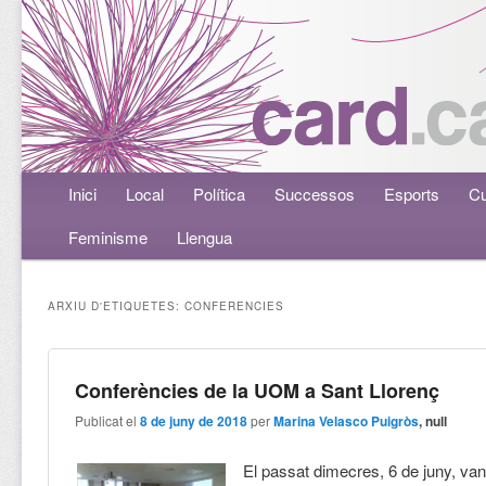
Menú principal
Inici
Aneu al contingut principal
Aneu al contingut secundari
Local
Política
Successos
Esports
Cu
Feminisme
Llengua
ARXIU D'ETIQUETES:
CONFERENCIES
Conferències de la UOM a Sant Llorenç
Publicat el
8 de juny de 2018
per
Marina Velasco Puigròs
, null
El passat dimecres, 6 de juny, van 