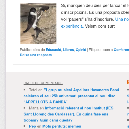
Si, manquen deu dies per tancar el t
d’inscripcions. Es una proposta obe
vol “papers” s’ha d’inscriure.
Una no
experiència.
Veiem com surt
Publicat dins de
Educació
,
Llibres
,
Opinió
|
Etiquetat com a
Conferen
Deixa una resposta
DARRERS COMENTARIS
Tofol
en
El grup musical Arpellots Havaneres Band
celebren el seu 25è aniversari presentat el nou disc
“ARPELLOTS A BANDA”
Marta
en
Informació referent al nou Institut (IES
Sant Llorenç des Cardassar). En quina fase ens
trobam? Quin camí queda?
Pep
en
Mots perduts: memeu