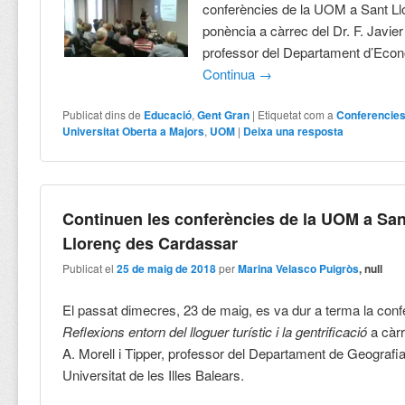
conferències de la UOM a Sant Ll
ponència a càrrec del Dr. F. Javier
professor del Departament d’Econ
Continua
→
Publicat dins de
Educació
,
Gent Gran
|
Etiquetat com a
Conferencie
Universitat Oberta a Majors
,
UOM
|
Deixa una resposta
Continuen les conferències de la UOM a San
Llorenç des Cardassar
Publicat el
25 de maig de 2018
per
Marina Velasco Puigròs
, null
El passat dimecres, 23 de maig, es va dur a terma la conf
Reflexions entorn del lloguer turístic i la gentrificació
a càrr
A. Morell i Tipper, professor del Departament de Geografia
Universitat de les Illes Balears.