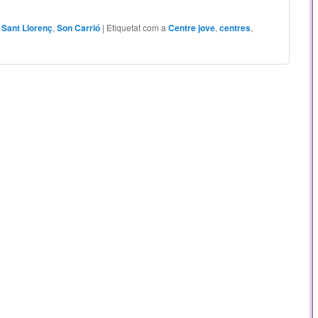
,
Sant Llorenç
,
Son Carrió
|
Etiquetat com a
Centre jove
,
centres
,