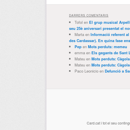
DARRERS COMENTARIS
Tofol
en
El grup musical Arpel
seu 25è aniversari presentat el
Marta
en
Informació referent al
des Cardassar). En quina fase e
Pep
en
Mots perduts: memeu
emma
en
Els gegants de Sant 
Mateu
en
Mots perduts: Càgol
Mateu
en
Mots perduts: Càgol
Paco Leonicio
en
Defunció a Sa
Card.cat
i tot el seu conting