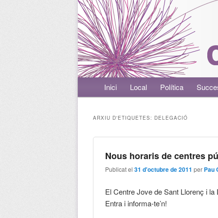
Menú principal
Inici
Aneu al contingut principal
Aneu al contingut secundari
Local
Política
Succe
ARXIU D'ETIQUETES:
DELEGACIÓ
Nous horaris de centres pú
Publicat el
31 d'octubre de 2011
per
Pau 
El Centre Jove de Sant Llorenç i la
Entra i informa-te’n!