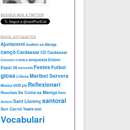
SEGUEIX-NOS A TWITTER
NÚVOL D’ETIQUETES
Ajuntament
Auditori sa Màniga
cançó
Cardassar
CD Cardassar
enquesta
Entorn
Concert
crònica
Festes
Futbol
Espai 36
excursió
glosa
Maribel Servera
Llibres
Reflexionari
ocb
Música
ple
Sa Coma
sa Màniga
Resultats
Sant
santoral
Sant Llorenç
Antoni
Son Carrió
Teatre
tren
Vocabulari