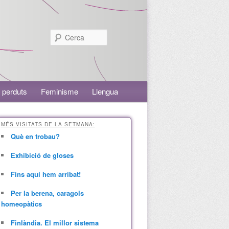
Cerca
 perduts
Feminisme
Llengua
MÉS VISITATS DE LA SETMANA:
Què en trobau?
Exhibició de gloses
Fins aquí hem arribat!
Per la berena, caragols
homeopàtics
Finlàndia. El millor sistema