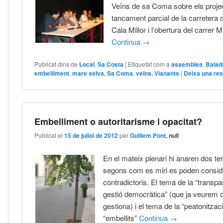
Veïns de sa Coma sobre els proje
tancament parcial de la carretera
Cala Millor i l’obertura del carrer 
Continua
→
Publicat dins de
Local
,
Sa Costa
|
Etiquetat com a
assemblea
,
Balad
embelliment
,
mare selva
,
Sa Coma
,
veïns
,
Vianants
|
Deixa una re
Embelliment o autoritarisme i opacitat?
Publicat el
15 de juliol de 2012
per
Guillem Pont
, null
En el mateix plenari hi anaren dos t
segons com es miri es poden consid
contradictoris. El tema de la “transpa
gestió democràtica” (que ja veurem
gestiona) i el tema de la “peatonitzac
“embellits”
Continua
→