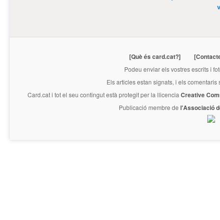
[Què és card.cat?]
[Contact
Podeu enviar els vostres escrits i fo
Els articles estan signats, i els comentaris
Card.cat
i tot el seu contingut està protegit per la llicencia
Creative Com
Publicació membre de
l'Associació 