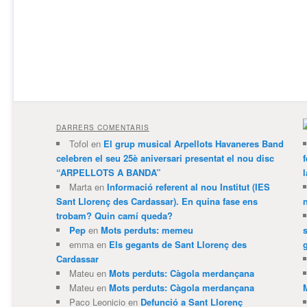
DARRERS COMENTARIS
Tofol
en
El grup musical Arpellots Havaneres Band
celebren el seu 25è aniversari presentat el nou disc
“ARPELLOTS A BANDA”
Marta
en
Informació referent al nou Institut (IES
Sant Llorenç des Cardassar). En quina fase ens
trobam? Quin camí queda?
Pep
en
Mots perduts: memeu
emma
en
Els gegants de Sant Llorenç des
Cardassar
Mateu
en
Mots perduts: Càgola merdançana
Mateu
en
Mots perduts: Càgola merdançana
Paco Leonicio
en
Defunció a Sant Llorenç