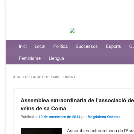
Menú principal
Inici
Aneu al contingut principal
Aneu al contingut secundari
Local
Política
Successos
Esports
Cu
Feminisme
Llengua
ARXIU D'ETIQUETES:
EMBELLIMENT
Assemblea extraordinària de l’associació d
veïns de sa Coma
Publicat el
19 de novembre de 2014
per
Magdalena Ordinas
Assemblea extraordinària de l’Ass