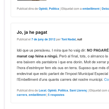
Publicat dins de
Opinió
,
Política
|
Etiquetat com a
embelliment
|
Deix
Jo, ja he pagat
Publicat el
7 de juny de 2012
per
Toni Nadal
, null
Idó que us pensàveu. I mira que ho vaig dir:
NO PAGARÉ, 
manat cap feina a ningú.
Però al final, tots, o almanco la
ens baixem els pantalons i que ens donin. Molt de xerrar pe
l’hora d’estrènyer fem els ous en terra. Suposo que més d
endevinat que estic parlant de l’Impost Municipal Especial
l’Embelliment d’uns quants carrers del nostre municipi.
Co
Publicat dins de
Local
,
Opinió
,
Política
,
Sant Llorenç
|
Etiquetat com 
carrers
,
embelliment
|
5
respostes