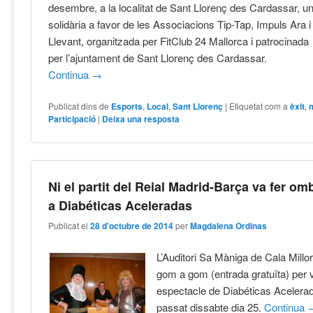
desembre, a la localitat de Sant Llorenç des Cardassar, u
solidària a favor de les Associacions Tip-Tap, Impuls Ara i
Llevant, organitzada per FitClub 24 Mallorca i patrocinada
per l’ajuntament de Sant Llorenç des Cardassar.
Continua
→
Publicat dins de
Esports
,
Local
,
Sant Llorenç
|
Etiquetat com a
èxit
,
Participació
|
Deixa una resposta
Ni el partit del Reial Madrid-Barça va fer om
a Diabéticas Aceleradas
Publicat el
28 d'octubre de 2014
per
Magdalena Ordinas
L’Auditori Sa Màniga de Cala Millo
gom a gom (entrada gratuïta) per 
espectacle de Diabéticas Acelerad
passat dissabte dia 25.
Continua