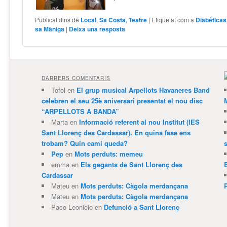
Publicat dins de
Local
,
Sa Costa
,
Teatre
|
Etiquetat com a
Diabética
sa Màniga
|
Deixa una resposta
DARRERS COMENTARIS
Tofol
en
El grup musical Arpellots Havaneres Band
celebren el seu 25è aniversari presentat el nou disc
“ARPELLOTS A BANDA”
Marta
en
Informació referent al nou Institut (IES
Sant Llorenç des Cardassar). En quina fase ens
trobam? Quin camí queda?
Pep
en
Mots perduts: memeu
emma
en
Els gegants de Sant Llorenç des
Cardassar
Mateu
en
Mots perduts: Càgola merdançana
Mateu
en
Mots perduts: Càgola merdançana
Paco Leonicio
en
Defunció a Sant Llorenç