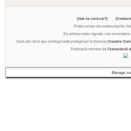
[Què és card.cat?]
[Contact
Podeu enviar els vostres escrits i fo
Els articles estan signats, i els comentaris
Card.cat
i tot el seu contingut està protegit per la llicencia
Creative Com
Publicació membre de
l'Associació 
Manage co