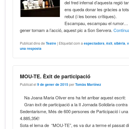
del fred infernal d’aquesta regió t
ens queda donar les gràcies a tots
rebut (i les bones crítiques).
Escampau, escampau el rumor… q
gener tornam a l’acció, aquest pic a Son Servera.
Contin
Publicat dins de
Teatre
|
Etiquetat com a
espectadors
,
èxit
,
sibèria
,
v
una resposta
MOU-TE. Èxit de participació
Publicat el
9 de gener de 2015
per
Tomàs Martínez
Na Joana Maria Oliver ens ha fet arribar aquest escrit:
Gran èxit de participació a la II Jornada Solidària contra 
Sedentarisme, Més de 600 persones de Participació i una
4.885,35€!
Sota el lema de “MOU-TE”, es va dur a terme el passat 