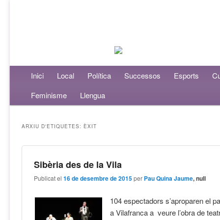
Menú principal
Inici
Aneu al contingut principal
Aneu al contingut secundari
Local
Política
Successos
Esports
Cu
Feminisme
Llengua
ARXIU D'ETIQUETES:
ÈXIT
Sibèria des de la Vila
Publicat el
16 de desembre de 2015
per
Pau Quina Jaume
, null
104 espectadors s’aproparen el p
a Vilafranca a veure l’obra de tea