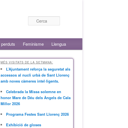
Cerca
 perduts
Feminisme
Llengua
MÉS VISITATS DE LA SETMANA:
L’Ajuntament reforça la seguretat als
accessos al nucli urbà de Sant Llorenç
amb noves càmeres intel·ligents.
Celebrada la Missa solemne en
honor Mare de Déu dels Àngels de Cala
Millor 2026
Programa Festes Sant Llorenç 2026
Exhibició de gloses