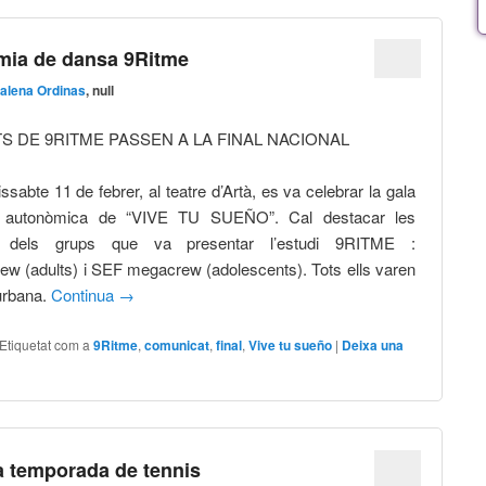
mia de dansa 9Ritme
alena Ordinas
, null
S DE 9RITME PASSEN A LA FINAL NACIONAL
ssabte 11 de febrer, al teatre d’Artà, es va celebrar la gala
al autonòmica de “VIVE TU SUEÑO”. Cal destacar les
s dels grups que va presentar l’estudi 9RITME :
w (adults) i SEF megacrew (adolescents). Tots ells varen
 urbana.
Continua
→
Etiquetat com a
9Ritme
,
comunicat
,
final
,
Vive tu sueño
|
Deixa una
 temporada de tennis