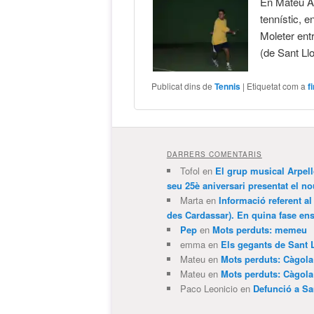
En Mateu Àn
tennístic, e
Moleter ent
(de Sant Llo
Publicat dins de
Tennis
|
Etiquetat com a
f
DARRERS COMENTARIS
Tofol
en
El grup musical Arpel
seu 25è aniversari presentat el
Marta
en
Informació referent al
des Cardassar). En quina fase e
Pep
en
Mots perduts: memeu
emma
en
Els gegants de Sant 
Mateu
en
Mots perduts: Càgol
Mateu
en
Mots perduts: Càgol
Paco Leonicio
en
Defunció a Sa