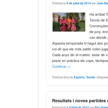
Publicat el
8 de juliol de 2014
per
Joan Ba
Ha arribat 
Tennis de S
Començàrem
de juny, en
van decidir
Aquesta temporada hi hagut dos grup
vol dir que els més petits volen juga
Cada anys dic el mateix: estar de va
posar en pràctica els cops, tàctiqu
Continua
→
Publicat dins de
Esports
,
Tennis
|
Etiqueta
Resultats i noves partides 
Publicat el
2 d'abril de 2012
per
Pau Quin