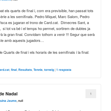
t els quarts de final i, com era previsible, han passat tots
sèrie a les semifinals. Pedro Miquel, Marc Salom, Pedro
isca es jugaran el trono de Card.cat. Dimecres Sant, a
 si tot va bé i el temps ho permet, sortirem de dubtes ja
rà la gran final. Convidam tothom a venir !!! Segur que serà
cle amb aquests jugadors…
 Quarts de final i els horaris de les semifinals i la final:
ard.cat
,
final
,
Resultats
,
Tennis
,
torneig
|
1
resposta
 de Nadal
1
Quina Jaume
, null