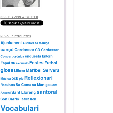
SEGUEIX-NOS A TWITTER
NÚVOL D’ETIQUETES
Ajuntament
Auditori sa Màniga
cançó
Cardassar
CD Cardassar
enquesta
Entorn
Concert
crònica
Festes
Futbol
Espai 36
excursió
glosa
Maribel Servera
Llibres
Reflexionari
ocb
Música
ple
Sa Coma
sa Màniga
Resultats
Sant
santoral
Sant Llorenç
Antoni
Son Carrió
Teatre
tren
Vocabulari