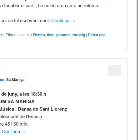
 d’acabar el partit, ho celebraren amb un refresc.
moni de tal esdeveniment.
Continua
→
re
|
Etiquetat com a
Festes
,
final
,
petanca
,
torneig
|
Deixa una
ium
, Sa Màniga
 de juny, a les 18:30 h
UM SA MÀNIGA
Música i Dansa de Sant Llorenç
ofessorat de l’Escola
re 45 i 60 min.
€
Continua
→