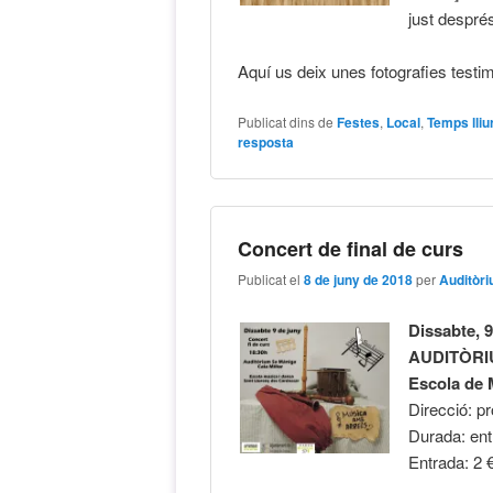
just després
Aquí us deix unes fotografies testi
Publicat dins de
Festes
,
Local
,
Temps lliu
resposta
Concert de final de curs
Publicat el
8 de juny de 2018
per
Auditòr
Dissabte, 9
AUDITÒRI
Escola de 
Direcció: pr
Durada: ent
Entrada: 2 