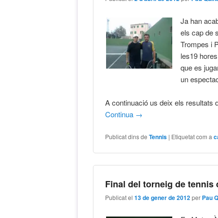
Ja han acaba
els cap de 
Trompes i P
les19 hores,
que es juga
un especta
A continuació us deix els resultats de
Continua
→
Publicat dins de
Tennis
|
Etiquetat com a
c
Final del torneig de tennis
Publicat el
13 de gener de 2012
per
Pau 