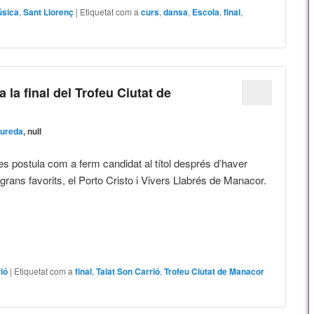
sica
,
Sant Llorenç
|
Etiquetat com a
curs
,
dansa
,
Escola
,
final
,
 la final del Trofeu Ciutat de
Sureda
, null
 es postula com a ferm candidat al títol després d’haver
 grans favorits, el Porto Cristo i Vivers Llabrés de Manacor.
ió
|
Etiquetat com a
final
,
Talat Son Carrió
,
Trofeu Ciutat de Manacor