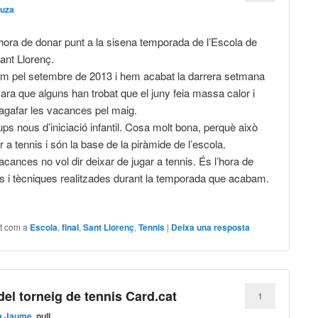
uza
l’hora de donar punt a la sisena temporada de l’Escola de
ant Llorenç.
 pel setembre de 2013 i hem acabat la darrera setmana
cara que alguns han trobat que el juny feia massa calor i
 agafar les vacances pel maig.
s nous d’iniciació infantil. Cosa molt bona, perquè això
r a tennis i són la base de la piràmide de l’escola.
cances no vol dir deixar de jugar a tennis. És l’hora de
es i tècniques realitzades durant la temporada que acabam.
t com a
Escola
,
final
,
Sant Llorenç
,
Tennis
|
Deixa una resposta
del torneig de tennis Card.cat
1
a Jaume
, null