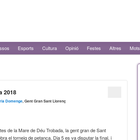
ssos
Esports
Cultura
Opinió
Festes
Altres
Mots
ca 2018
ria Domenge
, Gent Gran Sant Llorenç
stes de la Mare de Déu Trobada, la gent gran de Sant
bra el torneig de petanca. Dia 5 es va disputar la final, i