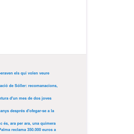
peraven els qui volen veure
tació de Sóller: recomanacions,
entura d'un mes de dos joves
anys després d'ofegar-se a la
ic és, ara per ara, una quimera
Palma reclama 350.000 euros a