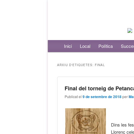
Menú principal
Inici
Aneu al contingut principal
Aneu al contingut secundari
Local
Política
Succe
ARXIU D'ETIQUETES:
FINAL
Final del torneig de Petan
Publicat el
9 de setembre de 2018
per
Ma
Dins les fe
Llorenç cele