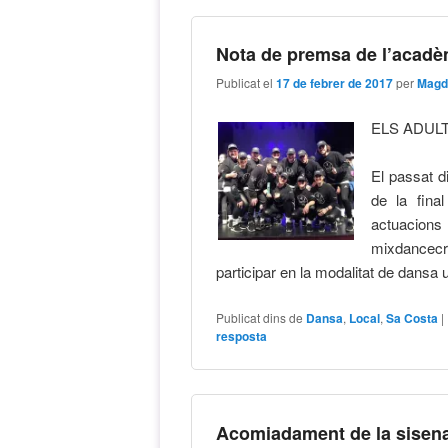
Nota de premsa de l’acadè
Publicat el
17 de febrer de 2017
per
Magd
ELS ADULT
El passat di
de la fin
actuacion
mixdancecre
participar en la modalitat de dansa
Publicat dins de
Dansa
,
Local
,
Sa Costa
|
resposta
Acomiadament de la sisena