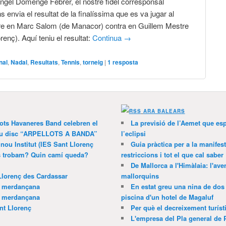
gel Domenge Febrer, el nostre fidel corresponsal
ns envia el resultat de la finalíssima que es va jugar al
re en Marc Salom (de Manacor) contra en Guillem Mestre
renç). Aquí teniu el resultat:
Continua
→
inal
,
Nadal
,
Resultats
,
Tennis
,
torneig
|
1
resposta
ARA BALEARS
lots Havaneres Band celebren el
La previsió de l’Aemet que es
 nou disc “ARPELLOTS A BANDA”
l’eclipsi
 nou Institut (IES Sant Llorenç
Guia pràctica per a la manifes
ns trobam? Quin camí queda?
restriccions i tot el que cal saber
De Mallorca a l'Himàlaia: l'av
Llorenç des Cardassar
mallorquins
a merdançana
En estat greu una nina de dos 
a merdançana
piscina d'un hotel de Magaluf
nt Llorenç
Per què el decreixement turíst
L'empresa del Pla general de 