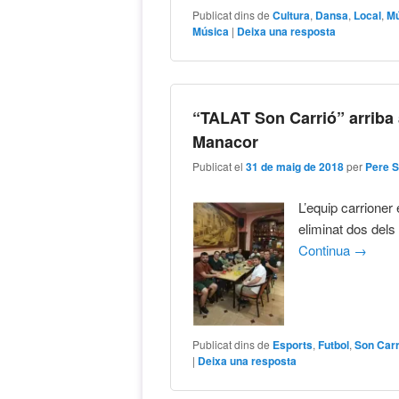
Publicat dins de
Cultura
,
Dansa
,
Local
,
Mú
Música
|
Deixa una resposta
“TALAT Son Carrió” arriba a
Manacor
Publicat el
31 de maig de 2018
per
Pere 
L’equip carrioner
eliminat dos dels
Continua
→
Publicat dins de
Esports
,
Futbol
,
Son Carr
|
Deixa una resposta