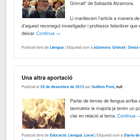
Grimalt” de Sebastià Alzamora.
Li manllevam l’article a manera d
d’aquest reconegut investigador i professor felanitxer que
deixar.
Continua
→
Publicat dins de
Llengua
|
Etiquetat com a
alzamora
,
Grimalt
|
Deixa 
Una altra aportació
Publicat el
29 de desembre de 2013
per
Guillem Pont
, null
Parlar de temes de llengua arriba a
tanmateix la majoria ja tenim un 
clar en relació al tema.
Continua
Publicat dins de
Educació
,
Llengua
,
Local
|
Etiquetat com a
Diario de