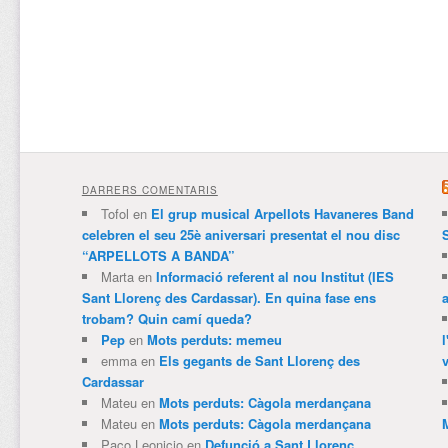
DARRERS COMENTARIS
Tofol
en
El grup musical Arpellots Havaneres Band
celebren el seu 25è aniversari presentat el nou disc
“ARPELLOTS A BANDA”
Marta
en
Informació referent al nou Institut (IES
Sant Llorenç des Cardassar). En quina fase ens
trobam? Quin camí queda?
Pep
en
Mots perduts: memeu
emma
en
Els gegants de Sant Llorenç des
v
Cardassar
Mateu
en
Mots perduts: Càgola merdançana
Mateu
en
Mots perduts: Càgola merdançana
Paco Leonicio
en
Defunció a Sant Llorenç