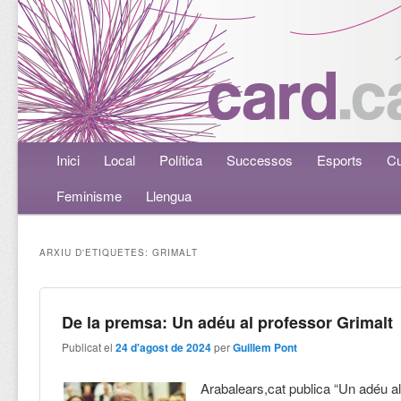
Menú principal
Inici
Aneu al contingut principal
Aneu al contingut secundari
Local
Política
Successos
Esports
Cu
Feminisme
Llengua
ARXIU D'ETIQUETES:
GRIMALT
De la premsa: Un adéu al professor Grimalt
Publicat el
24 d'agost de 2024
per
Guillem Pont
Arabalears,cat publica “Un adéu a