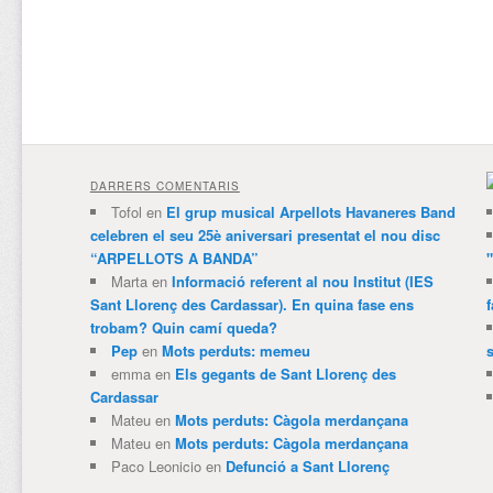
DARRERS COMENTARIS
Tofol
en
El grup musical Arpellots Havaneres Band
celebren el seu 25è aniversari presentat el nou disc
“ARPELLOTS A BANDA”
Marta
en
Informació referent al nou Institut (IES
Sant Llorenç des Cardassar). En quina fase ens
trobam? Quin camí queda?
Pep
en
Mots perduts: memeu
emma
en
Els gegants de Sant Llorenç des
Cardassar
Mateu
en
Mots perduts: Càgola merdançana
Mateu
en
Mots perduts: Càgola merdançana
Paco Leonicio
en
Defunció a Sant Llorenç