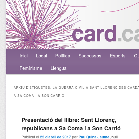
Menú principal
Inici
Aneu al contingut principal
Aneu al contingut secundari
Local
Política
Successos
Esports
Cu
Feminisme
Llengua
ARXIU D'ETIQUETES:
LA GUERRA CIVIL A SANT LLORENÇ DES CARD
A SA COMA I A SON CARRIÓ
Presentació del llibre: Sant Llorenç,
republicans a Sa Coma i a Son Carrió
Publicat el
22 d'abril de 2017
per
Pau Quina Jaume
, null