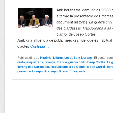
Ahir horabaixa, damunt les 20.30 
a terme la presentació de l’interessa
document històric)
La guerra civil
des Cardassar. Republicans a sa
Carrió
, de Josep Cortès
Amb una afluència de públic més gran del que és habitual 
d’actes
Continua
→
Publicat dins de
Història
,
Llibres
,
Local
,
Sant Llorenç
|
Etiquetat com
dreta
,
esquerrans
,
falange
,
Franco
,
guerra civil
,
Josep Cortès
,
La g
llorenç des Cardassar. Republicans a sa Coma i a Son Carrió
,
llibr
presentació
,
república
,
republicans
|
1
resposta