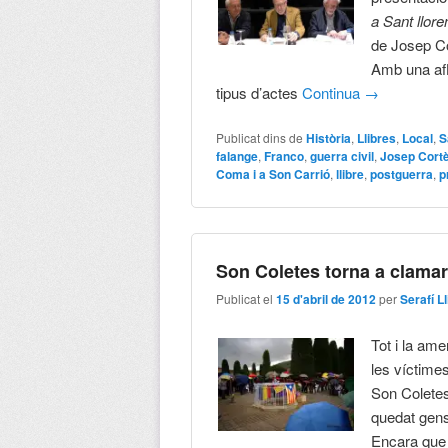
a Sant llor
de Josep C
Amb una afl
tipus d’actes
Continua
→
Publicat dins de
Història
,
Llibres
,
Local
,
S
falange
,
Franco
,
guerra civil
,
Josep Cort
Coma i a Son Carrió
,
llibre
,
postguerra
,
p
Son Coletes torna a clamar 
Publicat el
15 d'abril de 2012
per
Serafí L
Tot i la am
les víctimes
Son Coletes
quedat gens 
Encara que 