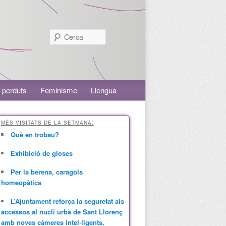
Cerca
 perduts
Feminisme
Llengua
MÉS VISITATS DE LA SETMANA:
Què en trobau?
Exhibició de gloses
Per la berena, caragols
homeopàtics
L’Ajuntament reforça la seguretat als
accessos al nucli urbà de Sant Llorenç
amb noves càmeres intel·ligents.