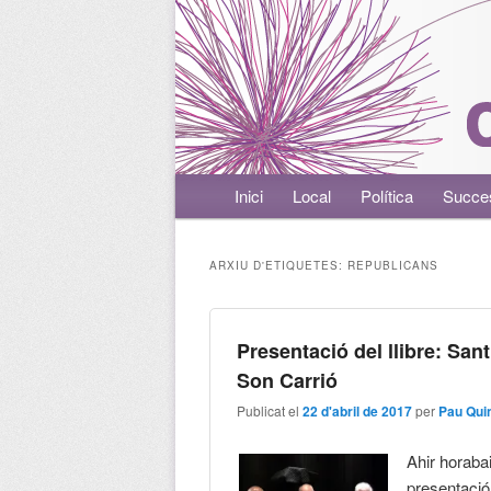
Menú principal
Inici
Aneu al contingut principal
Aneu al contingut secundari
Local
Política
Succe
ARXIU D'ETIQUETES:
REPUBLICANS
Presentació del llibre: San
Son Carrió
Publicat el
22 d'abril de 2017
per
Pau Qui
Ahir horaba
presentació 