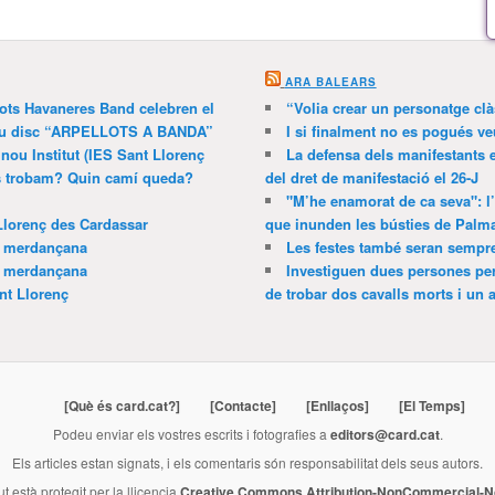
ARA BALEARS
lots Havaneres Band celebren el
“Volia crear un personatge clà
 nou disc “ARPELLOTS A BANDA”
I si finalment no es pogués ve
 nou Institut (IES Sant Llorenç
La defensa dels manifestants 
ns trobam? Quin camí queda?
del dret de manifestació el 26-J
"M’he enamorat de ca seva": l
Llorenç des Cardassar
que inunden les bústies de Palm
a merdançana
Les festes també seran sempr
a merdançana
Investiguen dues persones pe
nt Llorenç
de trobar dos cavalls morts i un al
[Què és card.cat?]
[Contacte]
[Enllaços]
[El Temps]
Podeu enviar els vostres escrits i fotografies a
editors@card.cat
.
Els articles estan signats, i els comentaris són responsabilitat dels seus autors.
ut està protegit per la llicencia
Creative Commons Attribution-NonCommercial-No