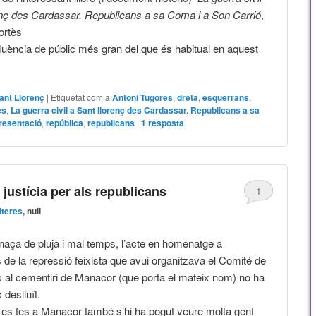
enç des Cardassar. Republicans a sa Coma i a Son Carrió
,
ortès
uència de públic més gran del que és habitual en aquest
ant Llorenç
|
Etiquetat com a
Antoni Tugores
,
dreta
,
esquerrans
,
ès
,
La guerra civil a Sant llorenç des Cardassar. Republicans a sa
resentació
,
república
,
republicans
|
1
resposta
justícia per als republicans
1
literes
, null
enaça de pluja i mal temps, l’acte en homenatge a
 de la repressió feixista que avui organitzava el Comité de
 al cementiri de Manacor (que porta el mateix nom) no ha
deslluït.
es fes a Manacor també s’hi ha pogut veure molta gent