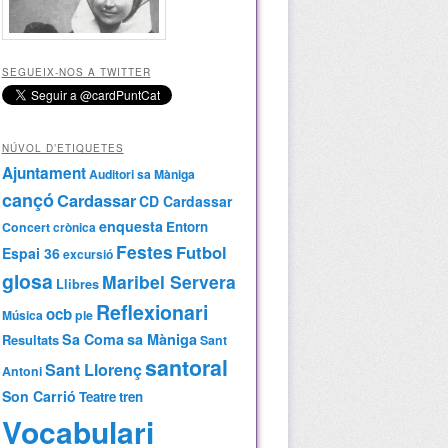
SEGUEIX-NOS A TWITTER
NÚVOL D’ETIQUETES
Ajuntament
Auditori sa Màniga
cançó
Cardassar
CD Cardassar
enquesta
Entorn
Concert
crònica
Festes
Futbol
Espai 36
excursió
glosa
Maribel Servera
Llibres
Reflexionari
ocb
Música
ple
Sa Coma
sa Màniga
Resultats
Sant
santoral
Sant Llorenç
Antoni
Son Carrió
Teatre
tren
Vocabulari