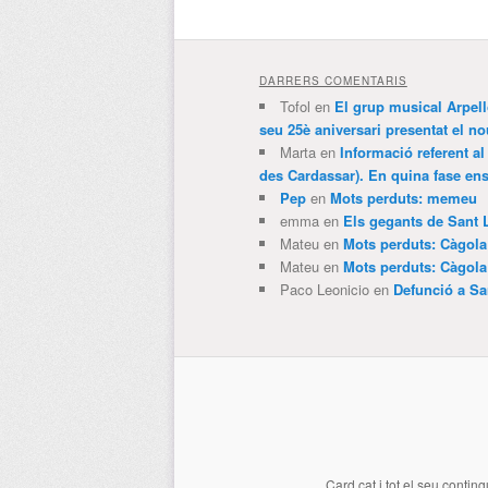
DARRERS COMENTARIS
Tofol
en
El grup musical Arpel
seu 25è aniversari presentat el
Marta
en
Informació referent al
des Cardassar). En quina fase e
Pep
en
Mots perduts: memeu
emma
en
Els gegants de Sant 
Mateu
en
Mots perduts: Càgol
Mateu
en
Mots perduts: Càgol
Paco Leonicio
en
Defunció a Sa
Card.cat
i tot el seu conting