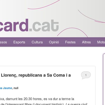
ssos
Esports
Cultura
Opinió
Festes
Altres
Mots
t Llorenç, republicans a Sa Coma i a
1
na Jaume
, null
ixa, damunt les 20.30 hores, es va dur a terme la
de l’interessant llibre (i document històric)
La guerra civil