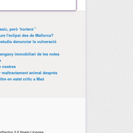
ssic, però ‘hortera’”
ure l'eclipsi des de Mallorca?
estudia denunciar la vulneració
’engany immobiliari de les notes
a
e nostres
r maltractament animal després
tre en estat crític a Maó
Derivs 3.0 Spain License
.