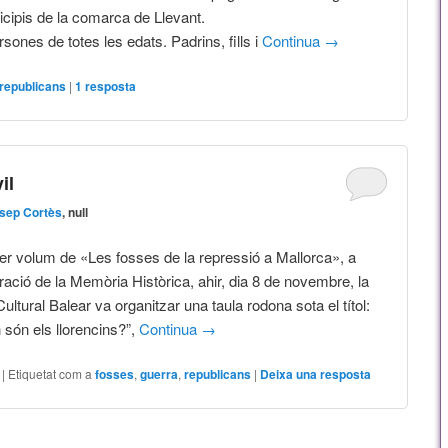
icipis de la comarca de Llevant.
sones de totes les edats. Padrins, fills i
Continua
→
republicans
|
1
resposta
il
sep Cortès
, null
er volum de «Les fosses de la repressió a Mallorca», a
ració de la Memòria Històrica, ahir, dia 8 de novembre, la
ultural Balear va organitzar una taula rodona sota el títol:
són els llorencins?”,
Continua
→
|
Etiquetat com a
fosses
,
guerra
,
republicans
|
Deixa una resposta