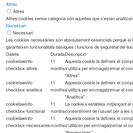
Altres
Altres
Altres cookies sense categoria són aquelles que s’estan analitzant
Necessari
Necessari
Les cookies necessàries són absolutament essencials perquè el l
garanteixen funcionalitats bàsiques i funcions de seguretat del ll
Galeta
Durada
Descripció
cookielawinfo-
11
Aquesta cookie la defineix el com
checkbox-altres
months
s'utilitza per emmagatzemar el cons
"Altres".
cookielawinfo-
11
Aquesta cookie la defineix el com
checkbox-analitica
months
s'utilitza per emmagatzemar el cons
"Analítica".
cookielawinfo-
11
La cookie s’estableix mitjançant e
checkbox-functional
months
consentiment de l’usuari per a les 
cookielawinfo-
11
Aquesta cookie la defineix el co
checkbox-necessaries
months
s’utilitzen per emmagatzemar el con
“Necessàries”.