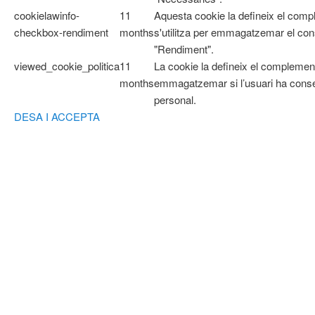
cookielawinfo-
11
Aquesta cookie la defineix el com
checkbox-rendiment
months
s'utilitza per emmagatzemar el cons
"Rendiment".
viewed_cookie_politica
11
La cookie la defineix el complemen
months
emmagatzemar si l’usuari ha cons
personal.
DESA I ACCEPTA