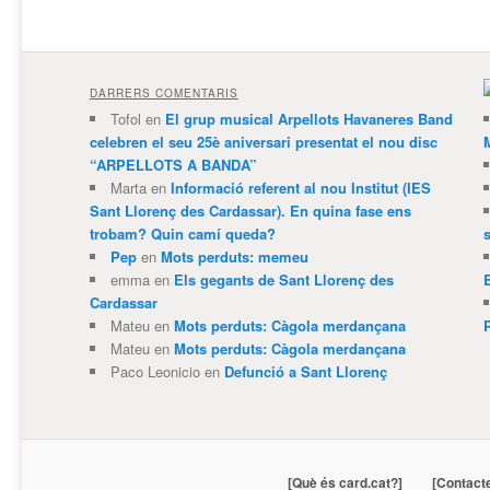
DARRERS COMENTARIS
Tofol
en
El grup musical Arpellots Havaneres Band
celebren el seu 25è aniversari presentat el nou disc
“ARPELLOTS A BANDA”
Marta
en
Informació referent al nou Institut (IES
Sant Llorenç des Cardassar). En quina fase ens
trobam? Quin camí queda?
Pep
en
Mots perduts: memeu
emma
en
Els gegants de Sant Llorenç des
Cardassar
Mateu
en
Mots perduts: Càgola merdançana
Mateu
en
Mots perduts: Càgola merdançana
Paco Leonicio
en
Defunció a Sant Llorenç
[Què és card.cat?]
[Contact