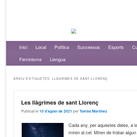
Menú principal
Inici
Aneu al contingut principal
Aneu al contingut secundari
Local
Política
Successos
Esports
Cu
Feminisme
Llengua
ARXIU D'ETIQUETES:
LLÀGRIMES DE SANT LLORENÇ
Les llàgrimes de sant Llorenç
Publicat el
10 d'agost de 2021
per
Tomàs Martínez
Cada any, per aquestes dates, a la n
miren al cel. Miren de trobar algun