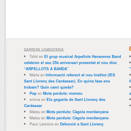
DARRERS COMENTARIS
Tofol
en
El grup musical Arpellots Havaneres Band
celebren el seu 25è aniversari presentat el nou disc
“ARPELLOTS A BANDA”
Marta
en
Informació referent al nou Institut (IES
Sant Llorenç des Cardassar). En quina fase ens
trobam? Quin camí queda?
Pep
en
Mots perduts: memeu
emma
en
Els gegants de Sant Llorenç des
Cardassar
Mateu
en
Mots perduts: Càgola merdançana
Mateu
en
Mots perduts: Càgola merdançana
Paco Leonicio
en
Defunció a Sant Llorenç