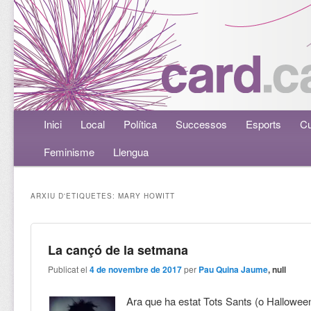
Menú principal
Inici
Aneu al contingut principal
Aneu al contingut secundari
Local
Política
Successos
Esports
Cu
Feminisme
Llengua
ARXIU D'ETIQUETES:
MARY HOWITT
La cançó de la setmana
Publicat el
4 de novembre de 2017
per
Pau Quina Jaume
, null
Ara que ha estat Tots Sants (o Hallowe