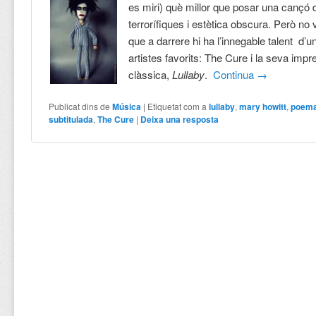
es miri) què millor que posar una cançó
terrorífiques i estètica obscura. Però no
que a darrere hi ha l’innegable talent d’
artistes favorits: The Cure i la seva impre
clàssica,
Lullaby
.
Continua
→
Publicat dins de
Música
|
Etiquetat com a
lullaby
,
mary howitt
,
poema
subtitulada
,
The Cure
|
Deixa una resposta