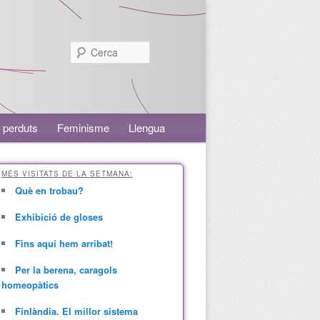
Cerca
 perduts
Feminisme
Llengua
MÉS VISITATS DE LA SETMANA:
Què en trobau?
Exhibició de gloses
Fins aquí hem arribat!
Per la berena, caragols
homeopàtics
Finlàndia. El millor sistema