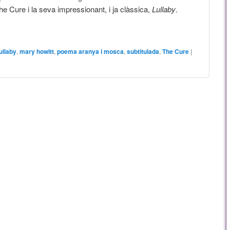
The Cure i la seva impressionant, i ja clàssica,
Lullaby
.
lullaby
,
mary howitt
,
poema aranya i mosca
,
subtitulada
,
The Cure
|