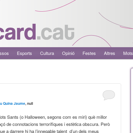
ssos
Esports
Cultura
Opinió
Festes
Altres
Mots
u Quina Jaume
, null
Tots Sants (o Halloween, segons com es miri) què millor
çó de connotacions terrorífiques i estètica obscura. Però
e a darrere hi ha l’innegable talent d’un dels meus