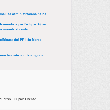
ina; les administracions no ho
 Tramuntana per l'eclipsi: Quan
 viure-hi al costat
olítiques del PP i de Marga
’una hisenda sota les aigües
Derivs 3.0 Spain License
.