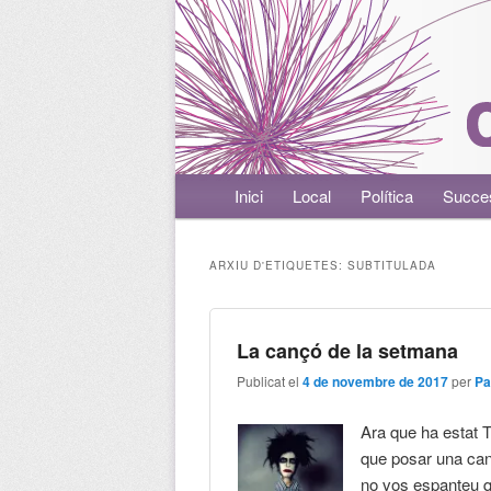
Menú principal
Inici
Aneu al contingut principal
Aneu al contingut secundari
Local
Política
Succe
ARXIU D'ETIQUETES:
SUBTITULADA
La cançó de la setmana
Publicat el
4 de novembre de 2017
per
Pa
Ara que ha estat 
que posar una can
no vos espanteu qu