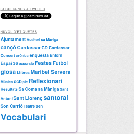
SEGUEIX-NOS A TWITTER
NÚVOL D’ETIQUETES
Ajuntament
Auditori sa Màniga
cançó
Cardassar
CD Cardassar
enquesta
Entorn
Concert
crònica
Festes
Futbol
Espai 36
excursió
glosa
Maribel Servera
Llibres
Reflexionari
ocb
Música
ple
Sa Coma
sa Màniga
Resultats
Sant
santoral
Sant Llorenç
Antoni
Son Carrió
Teatre
tren
Vocabulari