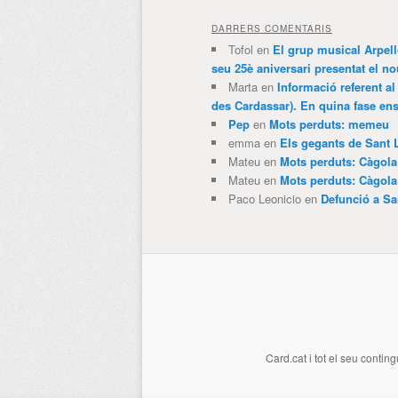
DARRERS COMENTARIS
Tofol
en
El grup musical Arpel
seu 25è aniversari presentat el
Marta
en
Informació referent al
des Cardassar). En quina fase e
Pep
en
Mots perduts: memeu
emma
en
Els gegants de Sant 
Mateu
en
Mots perduts: Càgol
Mateu
en
Mots perduts: Càgol
Paco Leonicio
en
Defunció a Sa
Card.cat
i tot el seu conting