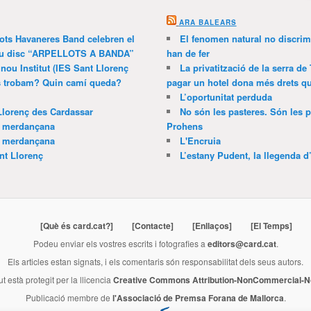
ARA BALEARS
lots Havaneres Band celebren el
El fenomen natural no discrim
 nou disc “ARPELLOTS A BANDA”
han de fer
 nou Institut (IES Sant Llorenç
La privatització de la serra de
ns trobam? Quin camí queda?
pagar un hotel dona més drets que
L’oportunitat perduda
Llorenç des Cardassar
No són les pasteres. Són les p
a merdançana
Prohens
a merdançana
L'Encruia
nt Llorenç
L’estany Pudent, la llegenda d
[Què és card.cat?]
[Contacte]
[Enllaços]
[El Temps]
Podeu enviar els vostres escrits i fotografies a
editors@card.cat
.
Els articles estan signats, i els comentaris són responsabilitat dels seus autors.
ut està protegit per la llicencia
Creative Commons Attribution-NonCommercial-No
Publicació membre de
l'Associació de Premsa Forana de Mallorca
.