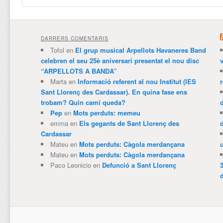
DARRERS COMENTARIS
Tofol
en
El grup musical Arpellots Havaneres Band
celebren el seu 25è aniversari presentat el nou disc
v
“ARPELLOTS A BANDA”
Marta
en
Informació referent al nou Institut (IES
Sant Llorenç des Cardassar). En quina fase ens
trobam? Quin camí queda?
Pep
en
Mots perduts: memeu
emma
en
Els gegants de Sant Llorenç des
Cardassar
Mateu
en
Mots perduts: Càgola merdançana
Mateu
en
Mots perduts: Càgola merdançana
Paco Leonicio
en
Defunció a Sant Llorenç
3