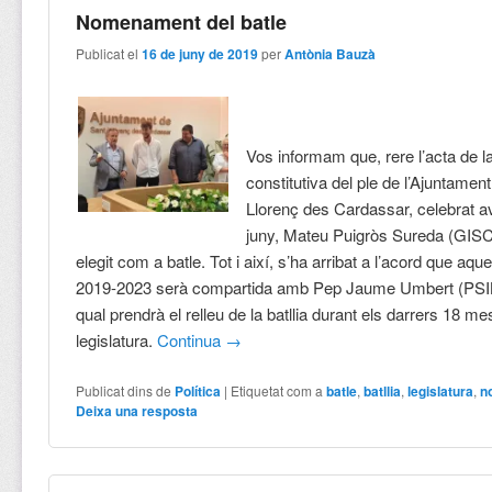
Nomenament del batle
Publicat el
16 de juny de 2019
per
Antònia Bauzà
Vos informam que, rere l’acta de l
constitutiva del ple de l’Ajuntamen
Llorenç des Cardassar, celebrat av
juny, Mateu Puigròs Sureda (GISC
elegit com a batle. Tot i així, s’ha arribat a l’acord que aqu
2019-2023 serà compartida amb Pep Jaume Umbert (PSI
qual prendrà el relleu de la batllia durant els darrers 18 m
legislatura.
Continua
→
Publicat dins de
Política
|
Etiquetat com a
batle
,
batllia
,
legislatura
,
n
Deixa una resposta