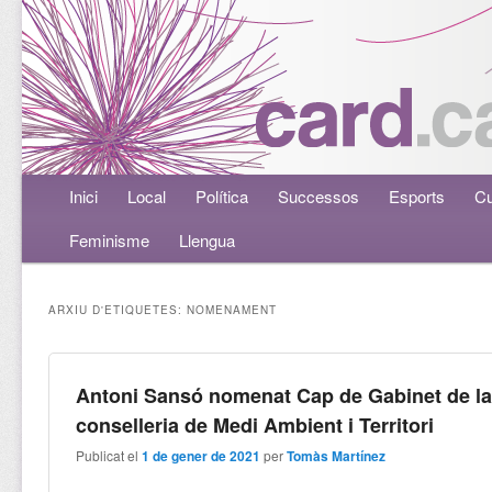
Menú principal
Inici
Aneu al contingut principal
Aneu al contingut secundari
Local
Política
Successos
Esports
Cu
Feminisme
Llengua
ARXIU D'ETIQUETES:
NOMENAMENT
Antoni Sansó nomenat Cap de Gabinet de l
conselleria de Medi Ambient i Territori
Publicat el
1 de gener de 2021
per
Tomàs Martínez