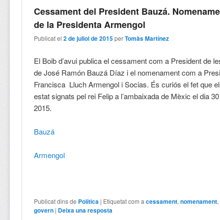
Cessament del President Bauzá. Nomename
de la Presidenta Armengol
Publicat el
2 de juliol de 2015
per
Tomàs Martínez
El Boib d’avui publica el cessament com a President de les
de José Ramón Bauzá Díaz i el nomenament com a Presi
Francisca Lluch Armengol i Socias. És curiós el fet que e
estat signats pel rei Felip a l’ambaixada de Mèxic el dia 3
2015.
Bauzá
Armengol
Publicat dins de
Política
|
Etiquetat com a
cessament
,
nomenament
govern
|
Deixa una resposta