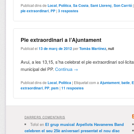
Publicat dins de
Local
,
Política
,
Sa Costa
,
Sant Llorenç
,
Son Carrió
ple extraordinari
,
PP
|
3
respostes
Ple extraordinari a l’Ajuntament
Publicat el
13 de març de 2012
per
Tomàs Martínez
, null
Avui, a les 13,15, s’ha celebrat el ple extraordinari sol·licit
municipal del PP.
Continua
→
Publicat dins de
Local
,
Política
|
Etiquetat com a
Ajuntament
,
batle
,
E
extraordinari
,
PP
,
psm
|
11
respostes
DARRERS COMENTARIS
Tofol
en
El grup musical Arpellots Havaneres Band
celebren el seu 25è aniversari presentat el nou disc