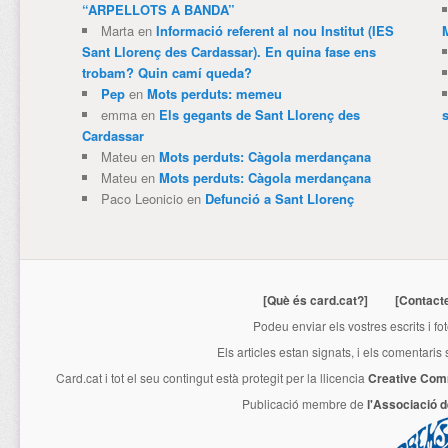
“ARPELLOTS A BANDA”
Marta
en
Informació referent al nou Institut (IES
Sant Llorenç des Cardassar). En quina fase ens
trobam? Quin camí queda?
Pep
en
Mots perduts: memeu
emma
en
Els gegants de Sant Llorenç des
Cardassar
Mateu
en
Mots perduts: Càgola merdançana
Mateu
en
Mots perduts: Càgola merdançana
Paco Leonicio
en
Defunció a Sant Llorenç
[Què és card.cat?]
[Contact
Podeu enviar els vostres escrits i fo
Els articles estan signats, i els comentaris
Card.cat
i tot el seu contingut està protegit per la llicencia
Creative Com
Publicació membre de
l'Associació 