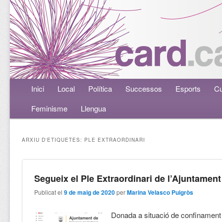
Menú principal
Inici
Aneu al contingut principal
Aneu al contingut secundari
Local
Política
Successos
Esports
Cu
Feminisme
Llengua
ARXIU D'ETIQUETES:
PLE EXTRAORDINARI
Segueix el Ple Extraordinari de l’Ajuntament
Publicat el
9 de maig de 2020
per
Marina Velasco Puigròs
Donada a situació de confinament i