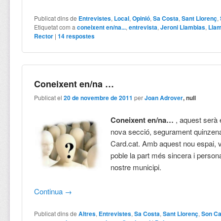
Publicat dins de
Entrevistes
,
Local
,
Opinió
,
Sa Costa
,
Sant Llorenç
,
Etiquetat com a
coneixent en/na...
,
entrevista
,
Jeroni Llambias
,
Lla
Rector
|
14
respostes
Coneixent en/na …
Publicat el
20 de novembre de 2011
per
Joan Adrover
, null
Coneixent en/na
…
, aquest serà 
nova secció, segurament quinzenal
Card.cat. Amb aquest nou espai, v
poble la part més sincera i persona
nostre municipi.
Continua
→
Publicat dins de
Altres
,
Entrevistes
,
Sa Costa
,
Sant Llorenç
,
Son Ca