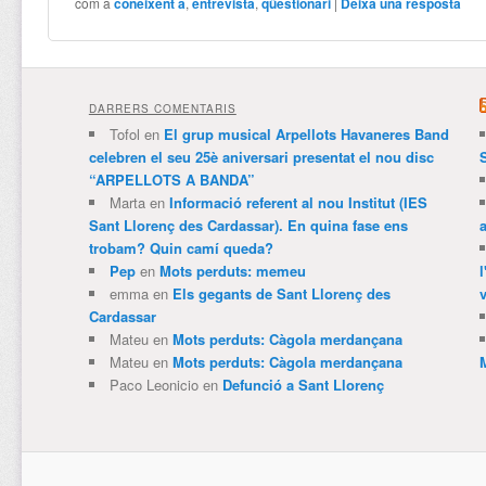
com a
coneixent a
,
entrevista
,
qüestionari
|
Deixa una resposta
DARRERS COMENTARIS
Tofol
en
El grup musical Arpellots Havaneres Band
celebren el seu 25è aniversari presentat el nou disc
“ARPELLOTS A BANDA”
Marta
en
Informació referent al nou Institut (IES
Sant Llorenç des Cardassar). En quina fase ens
trobam? Quin camí queda?
Pep
en
Mots perduts: memeu
emma
en
Els gegants de Sant Llorenç des
v
Cardassar
Mateu
en
Mots perduts: Càgola merdançana
Mateu
en
Mots perduts: Càgola merdançana
Paco Leonicio
en
Defunció a Sant Llorenç