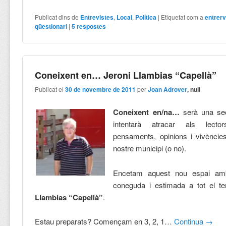
Publicat dins de
Entrevistes
,
Local
,
Política
|
Etiquetat com a
entrerv
qüestionari
|
5
respostes
Coneixent en… Jeroni Llambias “Capellà”
Publicat el
30 de novembre de 2011
per
Joan Adrover
, null
Coneixent en/na…
serà una sec
intentarà atracar als lecto
pensaments, opinions i vivències
nostre municipi (o no).
Encetam aquest nou espai am
coneguda i estimada a tot el 
Llambias “Capellà”
.
Estau preparats? Començam en 3, 2, 1…
Continua
→