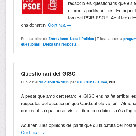
redacció els qüestionaris que els 
diferents partits polítics. En aques
torn del PSIB-PSOE. Aquí teniu l
ens donaren:
Continua
→
Publicat dins de
Entrevistes
,
Local
,
Política
|
Etiquetat com a
pregun
qüestionari
|
Deixa una resposta
Qüestionari del GISC
Publicat el
30 d'abril de 2013
per
Pau Quina Jaume
, null
A pesar que amb cert retard, el GISC ens ha fet arribar le
respostes del qüestionari que Card.cat els va fer. Alman
contestat, la qual cosa, vist el ritme que duim, ja és d’agra
Aquí teniu les opinions del partit que du la batuta del nost
Continua
→