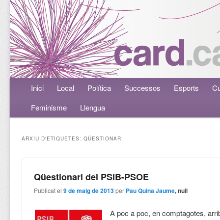
Menú principal
Inici
Aneu al contingut principal
Aneu al contingut secundari
Local
Política
Successos
Esports
Cu
Feminisme
Llengua
ARXIU D'ETIQUETES:
QÜESTIONARI
Qüestionari del PSIB-PSOE
Publicat el
9 de maig de 2013
per
Pau Quina Jaume
, null
A poc a poc, en comptagotes, arri