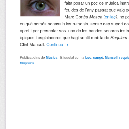
falta posar un poc de música ins
fet, des de l’any passat que vaig po
Marc Cortès
Mosca
(
enllaç
)
, no 
en què només sonassin instruments, sense cap suport cor
aprofit per presentar-vos una de les bandes sonores ins
èpiques i esglaiadores que hagi sentit mai: la de
Requiem 
Clint Mansell.
Continua
→
Publicat dins de
Música
|
Etiquetat com a
bso
,
cançó
,
Mansell
,
requi
resposta