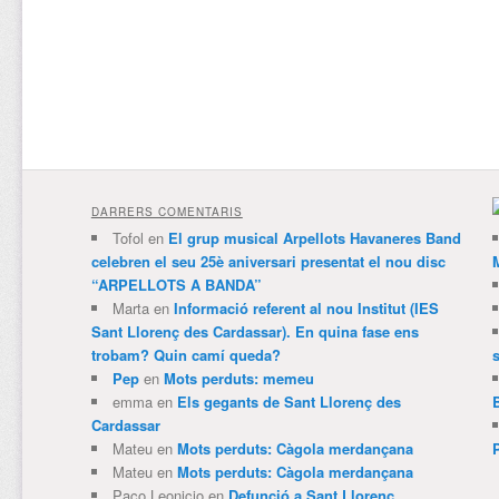
DARRERS COMENTARIS
Tofol
en
El grup musical Arpellots Havaneres Band
celebren el seu 25è aniversari presentat el nou disc
“ARPELLOTS A BANDA”
Marta
en
Informació referent al nou Institut (IES
Sant Llorenç des Cardassar). En quina fase ens
trobam? Quin camí queda?
Pep
en
Mots perduts: memeu
emma
en
Els gegants de Sant Llorenç des
Cardassar
Mateu
en
Mots perduts: Càgola merdançana
Mateu
en
Mots perduts: Càgola merdançana
Paco Leonicio
en
Defunció a Sant Llorenç