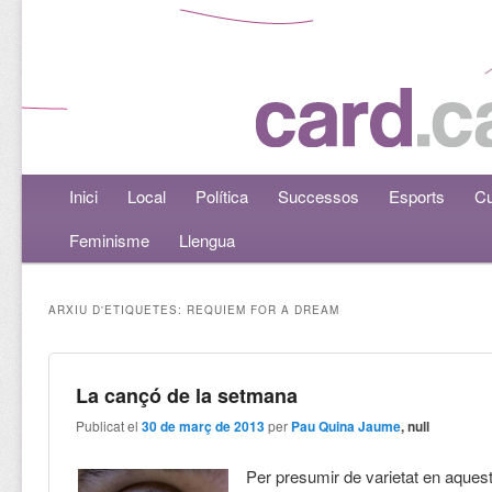
Menú principal
Inici
Aneu al contingut principal
Aneu al contingut secundari
Local
Política
Successos
Esports
Cu
Feminisme
Llengua
ARXIU D'ETIQUETES:
REQUIEM FOR A DREAM
La cançó de la setmana
Publicat el
30 de març de 2013
per
Pau Quina Jaume
, null
Per presumir de varietat en aque