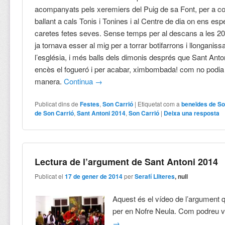
acompanyats pels xeremiers del Puig de sa Font, per a conti
ballant a cals Tonis i Tonines i al Centre de dia on ens e
caretes fetes seves. Sense temps per al descans a les 2
ja tornava esser al mig per a torrar botifarrons i llonganiss
l’església, i més balls dels dimonis després que Sant Ant
encès el fogueró i per acabar, ximbombada! com no podia 
manera.
Continua
→
Publicat dins de
Festes
,
Son Carrió
|
Etiquetat com a
beneïdes de So
de Son Carrió
,
Sant Antoni 2014
,
Son Carrió
|
Deixa una resposta
Lectura de l’argument de Sant Antoni 2014
Publicat el
17 de gener de 2014
per
Serafí Lliteres
, null
Aquest és el vídeo de l’argument qu
per en Nofre Neula. Com podreu 
→