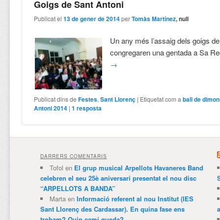
Goigs de Sant Antoni
Publicat el
13 de gener de 2014
per
Tomàs Martínez
, null
Un any més l’assaig dels goigs de
congregaren una gentada a Sa Re
→
Publicat dins de
Festes
,
Sant Llorenç
|
Etiquetat com a
ball de dimo
Antoni 2014
|
1
resposta
DARRERS COMENTARIS
Tofol
en
El grup musical Arpellots Havaneres Band
celebren el seu 25è aniversari presentat el nou disc
“ARPELLOTS A BANDA”
Marta
en
Informació referent al nou Institut (IES
Sant Llorenç des Cardassar). En quina fase ens
trobam? Quin camí queda?