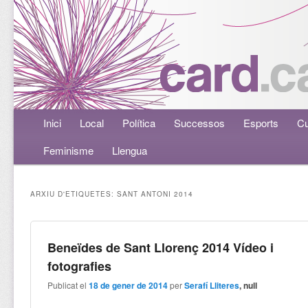
Menú principal
Inici
Aneu al contingut principal
Aneu al contingut secundari
Local
Política
Successos
Esports
Cu
Feminisme
Llengua
ARXIU D'ETIQUETES:
SANT ANTONI 2014
Beneïdes de Sant Llorenç 2014 Vídeo i
fotografies
Publicat el
18 de gener de 2014
per
Serafí Lliteres
, null