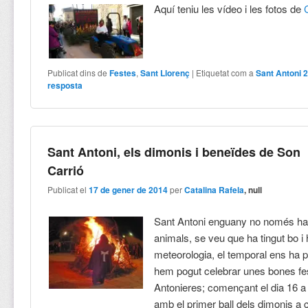
Aquí teniu les vídeo i les fotos de
Publicat dins de
Festes
,
Sant Llorenç
|
Etiquetat com a
Sant Antoni 
resposta
Sant Antoni, els dimonis i beneïdes de Son
Carrió
Publicat el
17 de gener de 2014
per
Catalina Rafela
, null
Sant Antoni enguany no només ha 
animals, se veu que ha tingut bo i h
meteorologia, el temporal ens ha pa
hem pogut celebrar unes bones fe
Antonieres; començant el dia 16 a
amb el primer ball dels dimonis a c