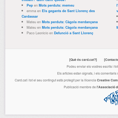
Pep
en
Mots perduts: memeu
emma
en
Els gegants de Sant Llorenç des
v
Cardassar
Mateu
en
Mots perduts: Càgola merdançana
Mateu
en
Mots perduts: Càgola merdançana
Paco Leonicio
en
Defunció a Sant Llorenç
[Què és card.cat?]
[Contact
Podeu enviar els vostres escrits i fo
Els articles estan signats, i els comentaris
Card.cat
i tot el seu contingut està protegit per la llicencia
Creative Com
Publicació membre de
l'Associació 