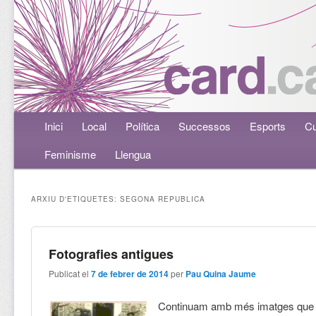
Menú principal
Inici
Aneu al contingut principal
Aneu al contingut secundari
Local
Política
Successos
Esports
Cu
Feminisme
Llengua
ARXIU D'ETIQUETES:
SEGONA REPUBLICA
Fotografies antigues
Publicat el
7 de febrer de 2014
per
Pau Quina Jaume
Continuam amb més imatges que 