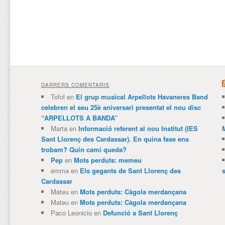
DARRERS COMENTARIS
Tofol
en
El grup musical Arpellots Havaneres Band
celebren el seu 25è aniversari presentat el nou disc
“ARPELLOTS A BANDA”
Marta
en
Informació referent al nou Institut (IES
Sant Llorenç des Cardassar). En quina fase ens
trobam? Quin camí queda?
Pep
en
Mots perduts: memeu
emma
en
Els gegants de Sant Llorenç des
Cardassar
Mateu
en
Mots perduts: Càgola merdançana
Mateu
en
Mots perduts: Càgola merdançana
Paco Leonicio
en
Defunció a Sant Llorenç