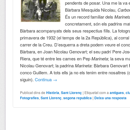
pendents de posar. Una me la va 
Bàrbara Mesquida Nicolau,
Carbo
És un record familiar dels
Marinet
concretament, són els padrins ma
Bàrbara acompanyats dels seus respectius fills. La fotogra
primavera de 1932 (el temps de la 2a República), al corral
carrer de la Creu. D’esquerra a dreta podem veure el con
Bàrbara, en Joan Nicolau Genovart; el seu padrí Pere Jos
Riera, que té entre les cames en Pep
Marineta
; la seva m
Nicolau Genovart; la padrina
Marineta
: Bàrbara Genovart 
conco Guillem. A tots ells ja no els tenim entre nosaltres (
siguin).
Continua
→
Publicat dins de
Història
,
Sant Llorenç
|
Etiquetat com a
antigues
,
cl
Fotografies
,
Sant Llorenç
,
segona republica
|
Deixa una resposta