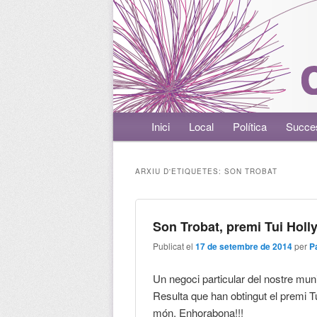
Menú principal
Inici
Aneu al contingut principal
Aneu al contingut secundari
Local
Política
Succe
ARXIU D'ETIQUETES:
SON TROBAT
Son Trobat, premi Tui Holl
Publicat el
17 de setembre de 2014
per
P
Un negoci particular del nostre mun
Resulta que han obtingut el premi Tu
món. Enhorabona!!!