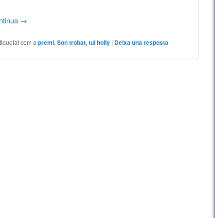
ntinua
→
tiquetat com a
premi
,
Son trobat
,
tui holly
|
Deixa una resposta