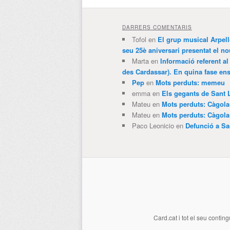
DARRERS COMENTARIS
Tofol
en
El grup musical Arpel
seu 25è aniversari presentat el
Marta
en
Informació referent al
des Cardassar). En quina fase e
Pep
en
Mots perduts: memeu
emma
en
Els gegants de Sant 
Mateu
en
Mots perduts: Càgol
Mateu
en
Mots perduts: Càgol
Paco Leonicio
en
Defunció a Sa
Card.cat
i tot el seu conting