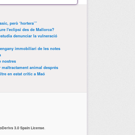
ssic, però ‘hortera’”
ure l'eclipsi des de Mallorca?
estudia denunciar la vulneració
’engany immobiliari de les notes
a
e nostres
r maltractament animal després
tre en estat crític a Maó
Derivs 3.0 Spain License
.