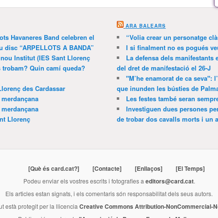
ARA BALEARS
lots Havaneres Band celebren el
“Volia crear un personatge clà
 nou disc “ARPELLOTS A BANDA”
I si finalment no es pogués ve
 nou Institut (IES Sant Llorenç
La defensa dels manifestants 
ns trobam? Quin camí queda?
del dret de manifestació el 26-J
"M’he enamorat de ca seva": l
Llorenç des Cardassar
que inunden les bústies de Palm
a merdançana
Les festes també seran sempr
a merdançana
Investiguen dues persones pe
nt Llorenç
de trobar dos cavalls morts i un al
[Què és card.cat?]
[Contacte]
[Enllaços]
[El Temps]
Podeu enviar els vostres escrits i fotografies a
editors@card.cat
.
Els articles estan signats, i els comentaris són responsabilitat dels seus autors.
ut està protegit per la llicencia
Creative Commons Attribution-NonCommercial-No