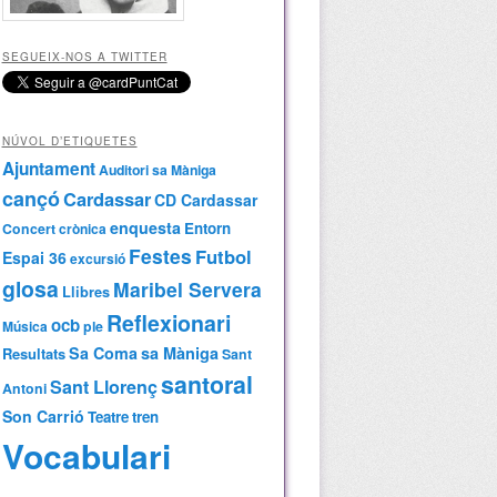
SEGUEIX-NOS A TWITTER
NÚVOL D’ETIQUETES
Ajuntament
Auditori sa Màniga
cançó
Cardassar
CD Cardassar
enquesta
Entorn
Concert
crònica
Festes
Futbol
Espai 36
excursió
glosa
Maribel Servera
Llibres
Reflexionari
ocb
Música
ple
Sa Coma
sa Màniga
Resultats
Sant
santoral
Sant Llorenç
Antoni
Son Carrió
Teatre
tren
Vocabulari