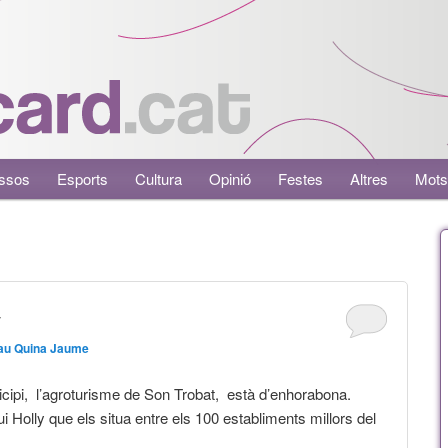
ssos
Esports
Cultura
Opinió
Festes
Altres
Mots
y
au Quina Jaume
icipi, l’agroturisme de Son Trobat, està d’enhorabona.
i Holly que els situa entre els 100 establiments millors del