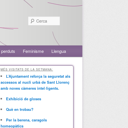
Cerca
 perduts
Feminisme
Llengua
MÉS VISITATS DE LA SETMANA:
L’Ajuntament reforça la seguretat als
accessos al nucli urbà de Sant Llorenç
amb noves càmeres intel·ligents.
Exhibició de gloses
Què en trobau?
Per la berena, caragols
homeopàtics