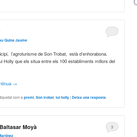
y
au Quina Jaume
icipi, l’agroturisme de Son Trobat, està d’enhorabona.
i Holly que els situa entre els 100 establiments millors del
ntinua
→
tiquetat com a
premi
,
Son trobat
,
tui holly
|
Deixa una resposta
Baltasar Moyà
3
artínez