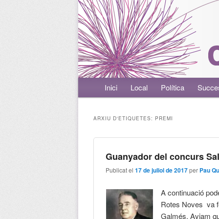
Menú principal
Inici
Aneu al contingut principal
Aneu al contingut secundari
Local
Política
Succe
ARXIU D'ETIQUETES:
PREMI
Guanyador del concurs Sa
Publicat el
17 de juliol de 2017
per
Pau Q
A continuació pode
Rotes Noves va fe
Galmés. Aviam qui 