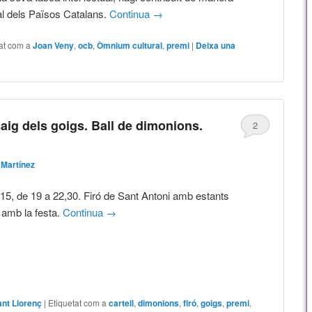
ral dels Països Catalans.
Continua
→
at com a
Joan Veny
,
ocb
,
Òmnium cultural
,
premi
|
Deixa una
aig dels goigs. Ball de dimonions.
2
Martínez
15, de 19 a 22,30. Firó de Sant Antoni amb estants
 amb la festa.
Continua
→
ant Llorenç
|
Etiquetat com a
cartell
,
dimonions
,
firó
,
goigs
,
premi
,