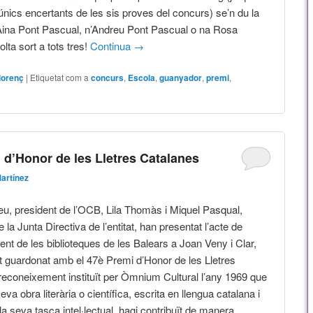
 únics encertants de les sis proves del concurs) se’n du la
ina Pont Pascual, n’Andreu Pont Pascual o na Rosa
lta sort a tots tres!
Continua
→
lorenç
|
Etiquetat com a
concurs
,
Escola
,
guanyador
,
premi
,
i d’Honor de les Lletres Catalanes
artínez
, president de l’OCB, Lila Thomàs i Miquel Pasqual,
a Junta Directiva de l’entitat, han presentat l’acte de
nt de les biblioteques de les Balears a Joan Veny i Clar,
t guardonat amb el 47è Premi d’Honor de les Lletres
reconeixement instituït per Òmnium Cultural l’any 1969 que
va obra literària o científica, escrita en llengua catalana i
la seva tasca intel·lectual, hagi contribuït de manera