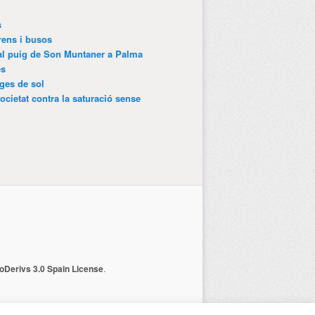
s
trens i busos
 al puig de Son Muntaner a Palma
es
tges de sol
ocietat contra la saturació sense
Derivs 3.0 Spain License
.