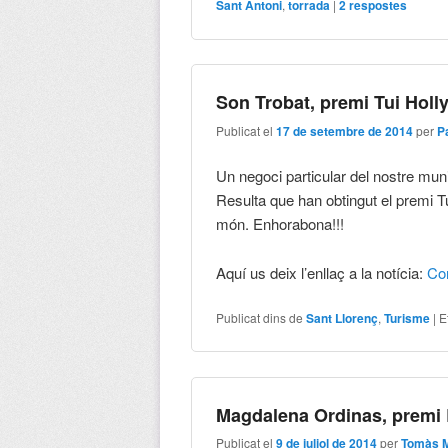
Sant Antoni
,
torrada
|
2
respostes
Son Trobat, premi Tui Holl
Publicat el
17 de setembre de 2014
per
P
Un negoci particular del nostre mun
Resulta que han obtingut el premi Tu
món. Enhorabona!!!
Aquí us deix l’enllaç a la notícia:
Co
Publicat dins de
Sant Llorenç
,
Turisme
|
E
Magdalena Ordinas, premi 
Publicat el
9 de juliol de 2014
per
Tomàs M