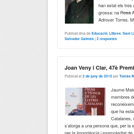
han estat els tres
grossa: na
Rosa
A
Adrover Torres. Mo
Publicat dins de
Educació
,
Llibres
,
Sant L
Salvador Galmés
|
2
respostes
Joan Veny i Clar, 47è Prem
Publicat el
2 de juny de 2015
per
Tomàs M
Jaume Mateu
membres de l
reconeixeme
que ha esta
Catalanes, 
s’atorga a una persona que, per la se
per la importància i exemplaritat de 