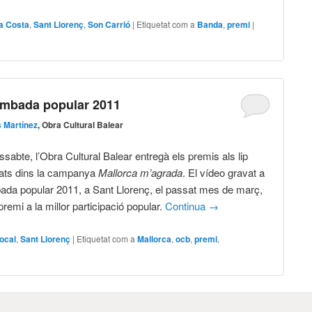
a Costa
,
Sant Llorenç
,
Son Carrió
|
Etiquetat com a
Banda
,
premi
|
ombada popular 2011
 Martínez
, Obra Cultural Balear
ssabte, l’Obra Cultural Balear entregà els premis als lip
zats dins la campanya
Mallorca m’agrada
. El vídeo gravat a
da popular 2011, a Sant Llorenç, el passat mes de març,
premi a la millor participació popular.
Continua
→
ocal
,
Sant Llorenç
|
Etiquetat com a
Mallorca
,
ocb
,
premi
,