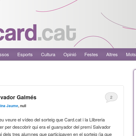
ssos
Esports
Cultura
Opinió
Festes
Altres
Mots
lvador Galmés
2
uina Jaume
, null
u veure el vídeo del sorteig que Card.cat i la Llibreria
r per descobrir qui era el guanyador del premi Salvador
dels tres alumnes que participaven en el sorteig (ja que