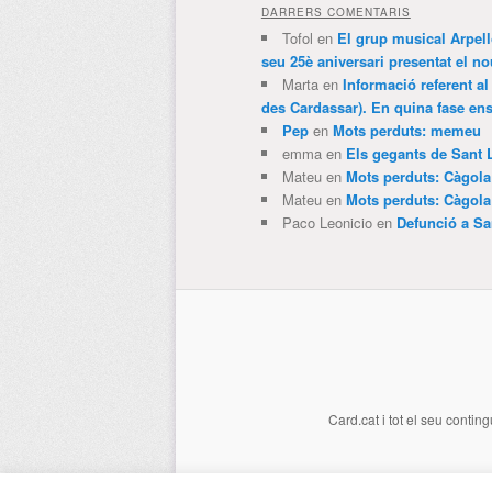
DARRERS COMENTARIS
Tofol
en
El grup musical Arpel
seu 25è aniversari presentat el
Marta
en
Informació referent al
des Cardassar). En quina fase e
Pep
en
Mots perduts: memeu
emma
en
Els gegants de Sant 
Mateu
en
Mots perduts: Càgol
Mateu
en
Mots perduts: Càgol
Paco Leonicio
en
Defunció a Sa
Card.cat
i tot el seu conting