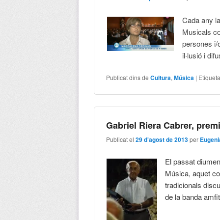
Cada any la
Musicals co
persones i/o
il·lusió i d
Publicat dins de
Cultura
,
Música
|
Etiquet
Gabriel Riera Cabrer, prem
Publicat el
29 d'agost de 2013
per
Eugeni
El passat diumeng
Música, aquet cop
tradicionals disc
de la banda amfit