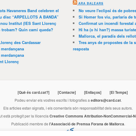
ARA BALEARS
lots Havaneres Band celebren el
No veure l'eclipsi és de pobre
 nou disc “ARPELLOTS A BANDA”
Si Homer fos viu, parlaria de 
 nou Institut (IES Sant Llorenç
Confirmat un incendi forestal
ns trobam? Quin camí queda?
Hi ha (o hi han?) massa turist
Mallorca, el paradís dels rello
Llorenç des Cardassar
Tres anys de propostes de la s
a merdançana
resposta
a merdançana
nt Llorenç
[Què és card.cat?]
[Contacte]
[Enllaços]
[El Temps]
Podeu enviar els vostres escrits i fotografies a
editors@card.cat
.
Els articles estan signats, i els comentaris són responsabilitat dels seus autors.
ut està protegit per la llicencia
Creative Commons Attribution-NonCommercial-No
Publicació membre de
l'Associació de Premsa Forana de Mallorca
.