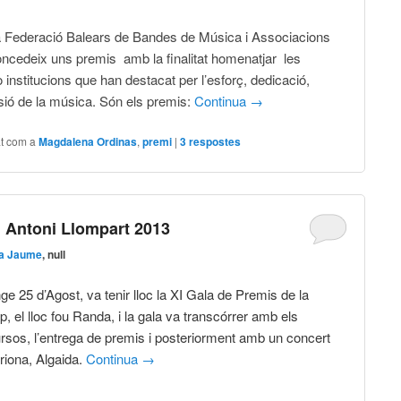
 Federació Balears de Bandes de Música i Associacions
ncedeix uns premis amb la finalitat homenatjar les
 institucions que han destacat per l’esforç, dedicació,
ifusió de la música. Són els premis:
Continua
→
at com a
Magdalena Ordinas
,
premi
|
3
respostes
i Antoni Llompart 2013
a Jaume
, null
e 25 d’Agost, va tenir lloc la XI Gala de Premis de la
, el lloc fou Randa, i la gala va transcórrer amb els
ursos, l’entrega de premis i posteriorment amb un concert
riona, Algaida.
Continua
→