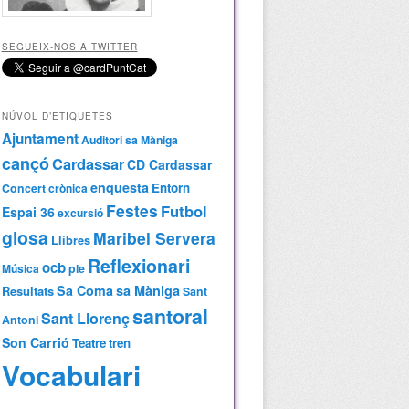
SEGUEIX-NOS A TWITTER
NÚVOL D’ETIQUETES
Ajuntament
Auditori sa Màniga
cançó
Cardassar
CD Cardassar
enquesta
Entorn
Concert
crònica
Festes
Futbol
Espai 36
excursió
glosa
Maribel Servera
Llibres
Reflexionari
ocb
Música
ple
Sa Coma
sa Màniga
Resultats
Sant
santoral
Sant Llorenç
Antoni
Son Carrió
Teatre
tren
Vocabulari