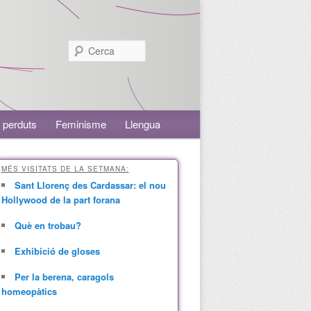
Cerca
 perduts
Feminisme
Llengua
MÉS VISITATS DE LA SETMANA:
Sant Llorenç des Cardassar: el nou
Hollywood de la part forana
Què en trobau?
Exhibició de gloses
Per la berena, caragols
homeopàtics