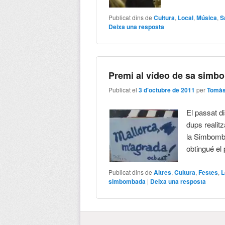
Publicat dins de
Cultura
,
Local
,
Música
,
S
Deixa una resposta
Premi al vídeo de sa simb
Publicat el
3 d'octubre de 2011
per
Tomàs
El passat di
dups realit
la Simbomba
obtingué el 
Publicat dins de
Altres
,
Cultura
,
Festes
,
L
simbombada
|
Deixa una resposta