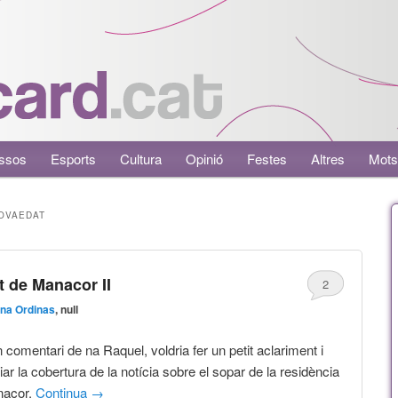
ssos
Esports
Cultura
Opinió
Festes
Altres
Mots
OVAEDAT
 de Manacor II
2
na Ordinas
, null
comentari de na Raquel, voldria fer un petit aclariment i
r la cobertura de la notícia sobre el sopar de la residència
nacor.
Continua
→