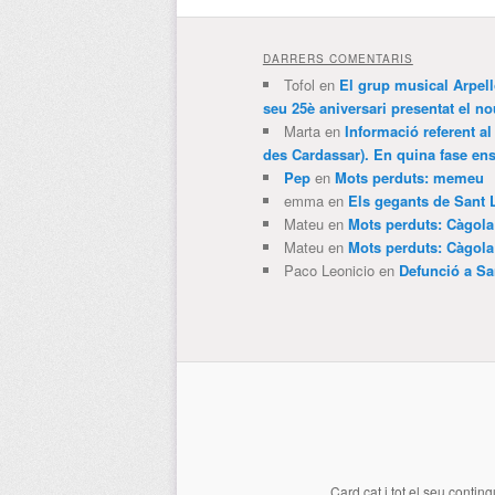
DARRERS COMENTARIS
Tofol
en
El grup musical Arpel
seu 25è aniversari presentat el
Marta
en
Informació referent al
des Cardassar). En quina fase e
Pep
en
Mots perduts: memeu
emma
en
Els gegants de Sant 
Mateu
en
Mots perduts: Càgol
Mateu
en
Mots perduts: Càgol
Paco Leonicio
en
Defunció a Sa
Card.cat
i tot el seu conting