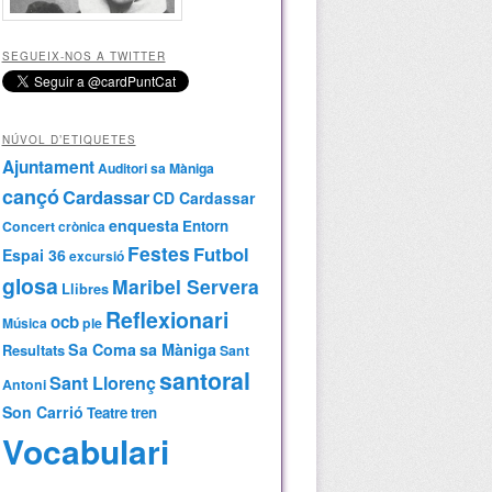
SEGUEIX-NOS A TWITTER
NÚVOL D’ETIQUETES
Ajuntament
Auditori sa Màniga
cançó
Cardassar
CD Cardassar
enquesta
Entorn
Concert
crònica
Festes
Futbol
Espai 36
excursió
glosa
Maribel Servera
Llibres
Reflexionari
ocb
Música
ple
Sa Coma
sa Màniga
Resultats
Sant
santoral
Sant Llorenç
Antoni
Son Carrió
Teatre
tren
Vocabulari