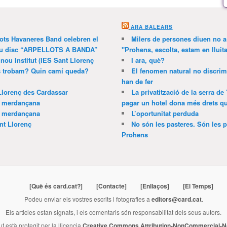
ARA BALEARS
lots Havaneres Band celebren el
Milers de persones diuen no a l
 nou disc “ARPELLOTS A BANDA”
"Prohens, escolta, estam en lluit
 nou Institut (IES Sant Llorenç
I ara, què?
ns trobam? Quin camí queda?
El fenomen natural no discrim
han de fer
Llorenç des Cardassar
La privatització de la serra de
a merdançana
pagar un hotel dona més drets que
a merdançana
L’oportunitat perduda
nt Llorenç
No són les pasteres. Són les p
Prohens
[Què és card.cat?]
[Contacte]
[Enllaços]
[El Temps]
Podeu enviar els vostres escrits i fotografies a
editors@card.cat
.
Els articles estan signats, i els comentaris són responsabilitat dels seus autors.
ut està protegit per la llicencia
Creative Commons Attribution-NonCommercial-No