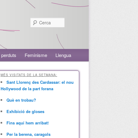
Cerca
 perduts
Feminisme
Llengua
MÉS VISITATS DE LA SETMANA:
Sant Llorenç des Cardassar: el nou
Hollywood de la part forana
Què en trobau?
Exhibició de gloses
Fins aquí hem arribat!
Per la berena, caragols