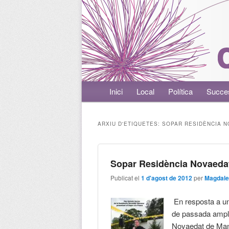
Menú principal
Inici
Aneu al contingut principal
Aneu al contingut secundari
Local
Política
Succe
ARXIU D'ETIQUETES:
SOPAR RESIDÈNCIA N
Sopar Residència Novaedat
Publicat el
1 d'agost de 2012
per
Magdale
En resposta a un 
de passada amplia
Novaedat de Ma