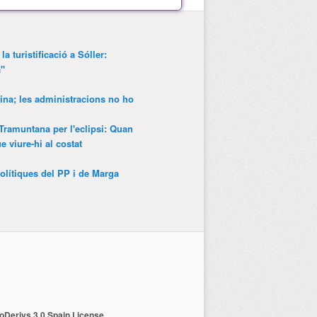
a turistificació a Sóller:
a"
ina; les administracions no ho
 Tramuntana per l'eclipsi: Quan
 viure-hi al costat
olítiques del PP i de Marga
Derivs 3.0 Spain License
.