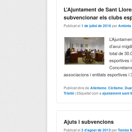
L’Ajuntament de Sant Llore
subvencionar els clubs espo
Publicat el
1 de juliol de 2016
per
Antònia
L’Ajuntamen
d’avui migd
total de 30.
esportives i
Concretamen
associacions i entitats esportives i 
Publicat dins de
Atletisme
,
Ciclisme
,
Duat
Triatló
|
Etiquetat com a
ajuntament sant l
Ajuts i subvencions
Publicat el
2 d'agost de 2013
per
Tomàs M