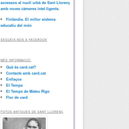
accessos al nucli urbà de Sant Llorenç
amb noves càmeres intel·ligents.
Finlàndia. El millor sistema
educatiu del món
SEGUEIX-NOS A FACEBOOK
MÉS INFORMACIÓ:
Què és card.cat?
Contacte amb card.cat
Enllaços
El Temps
El Temps de Mateu Rigo
Flor de card
FOTOS ANTIGUES DE SANT LLORENÇ