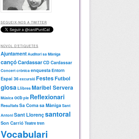
SEGUEIX-NOS A TWITTER
NÚVOL D’ETIQUETES
Ajuntament
Auditori sa Màniga
cançó
Cardassar
CD Cardassar
enquesta
Entorn
Concert
crònica
Festes
Futbol
Espai 36
excursió
glosa
Maribel Servera
Llibres
Reflexionari
ocb
Música
ple
Sa Coma
sa Màniga
Resultats
Sant
santoral
Sant Llorenç
Antoni
Son Carrió
Teatre
tren
Vocabulari