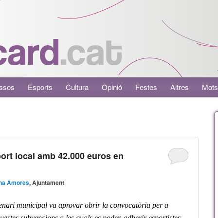
ssos
Esports
Cultura
Opinió
Festes
Altres
Mots
port local amb 42.000 euros en
ina Amores
, Ajuntament
lenari municipal va aprovar obrir la convocatòria per a
estes subvencions a les quals es poden adherir esportistes