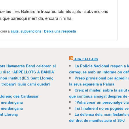
 les Illes Balears hi trobareu tots els ajuts i subvencions
ra que paresqui mentida, encara n’hi ha.
t com a
ajuts
,
subvencions
|
Deixa una resposta
ARA BALEARS
lots Havaneres Band celebren el
La Policia Nacional respon a l
 nou disc “ARPELLOTS A BANDA”
càrregues amb un informe on def
 nou Institut (IES Sant Llorenç
Presó provisional per agredir
ns trobam? Quin camí queda?
la seva exparella a Palma
Creix el misteri sobre la salut
Llorenç des Cardassar
que continua amagat després de 
a merdançana
“Volia crear un personatge clà
a merdançana
I si finalment no es pogués ve
nt Llorenç
La defensa dels manifestants 
del dret de manifestació el 26-J