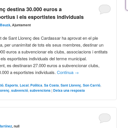
nç destina 30.000 euros a
rtius i els esportistes individuals
 Bauzà
, Ajuntament
t de Sant Llorenç des Cardassar ha aprovat en el ple
ia, per unanimitat de tots els seus membres, destinar un
000 euros a subvencionar els clubs, associacions i entitats
 els esportistes individuals del terme municipal.
t, es destinaran 27.000 euros a subvencionar clubs,
3.000 a esportistes individuals.
Continua
→
ló
,
Esports
,
Local
,
Política
,
Sa Costa
,
Sant Llorenç
,
Son Carrió
,
lorenç
,
subvenció
,
subvencions
|
Deixa una resposta
artínez
, null