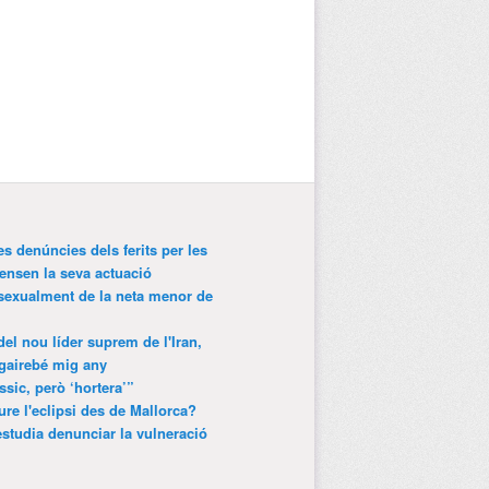
es denúncies dels ferits per les
ensen la seva actuació
 sexualment de la neta menor de
 del nou líder suprem de l'Iran,
gairebé mig any
ssic, però ‘hortera’”
ure l'eclipsi des de Mallorca?
estudia denunciar la vulneració