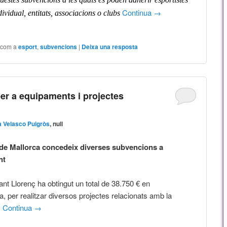
Continua
→
ividual, entitats, associacions o clubs
 com a
esport
,
subvencions
|
Deixa una resposta
per a equipaments i projectes
a Velasco Puigròs
, null
 de Mallorca concedeix diverses subvencions a
nt
nt Llorenç ha obtingut un total de 38.750 € en
, per realitzar diversos projectes relacionats amb la
:
Continua
→