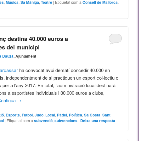
res
,
Música
,
Sa Màniga
,
Teatre
|
Etiquetat com a
Consell de Mallorca
,
nç destina 40.000 euros a
es del municipi
a Bauzà
, Ajuntament
Cardassar
ha convocat avui dematí concedir 40.000 en
ls, independentment de si practiquen un esport col·lectiu o
us per a l’any 2017. En total, l’administració local destinarà
s a esportistes individuals i 30.000 euros a clubs,
ontinua
→
ló
,
Esports
,
Futbol
,
Judo
,
Local
,
Pàdel
,
Política
,
Sa Costa
,
Sant
bol
|
Etiquetat com a
subvenció
,
subvencions
|
Deixa una resposta