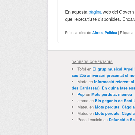
En aquesta
pàgina
web del Govern de
que l’executiu té disponibles. Enca
Publicat dins de
Altres
,
Política
|
Etiqueta
DARRERS COMENTARIS
Tofol
en
El grup musical Arpel
seu 25è aniversari presentat el
Marta
en
Informació referent al
des Cardassar). En quina fase e
Pep
en
Mots perduts: memeu
emma
en
Els gegants de Sant 
Mateu
en
Mots perduts: Càgol
Mateu
en
Mots perduts: Càgol
Paco Leonicio
en
Defunció a Sa