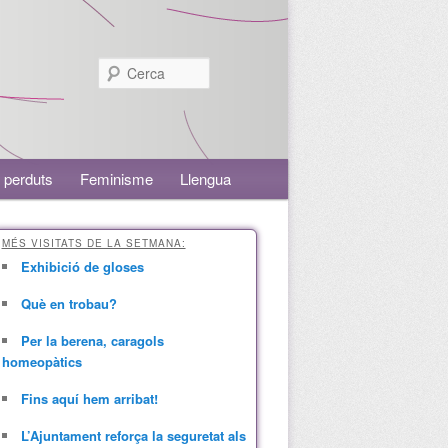
Cerca
 perduts
Feminisme
Llengua
MÉS VISITATS DE LA SETMANA:
Exhibició de gloses
Què en trobau?
Per la berena, caragols
homeopàtics
Fins aquí hem arribat!
L’Ajuntament reforça la seguretat als