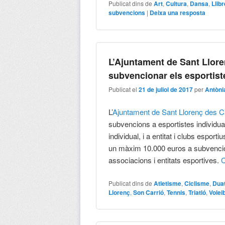
Publicat dins de
Art
,
Cultura
,
Dansa
,
Llib
subvencions
|
Deixa una resposta
L’Ajuntament de Sant Llore
subvencionar els esportist
Publicat el
21 de juliol de 2017
per
Antòni
L’
Ajuntament de Sant Llorenç des 
subvencions a esportistes individua
individual, i a entitat i clubs esporti
un màxim 10.000 euros a subvencion
associacions i entitats esportives.
C
Publicat dins de
Atletisme
,
Ciclisme
,
Duat
Llorenç
,
Son Carrió
,
Tennis
,
Triatló
,
Volei