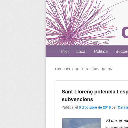
Menú principal
Inici
Aneu al contingut principal
Aneu al contingut secundari
Local
Política
Succe
ARXIU D'ETIQUETES:
SUBVENCIONS
Sant Llorenç potencia l’es
subvencions
Publicat el
8 d'octubre de 2018
per
Catal
El darrer p
demanar aqu