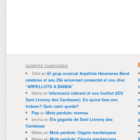
DARRERS COMENTARIS
Tofol
en
El grup musical Arpellots Havaneres Band
celebren el seu 25è aniversari presentat el nou disc
“ARPELLOTS A BANDA”
Marta
en
Informació referent al nou Institut (IES
Sant Llorenç des Cardassar). En quina fase ens
trobam? Quin camí queda?
Pep
en
Mots perduts: memeu
emma
en
Els gegants de Sant Llorenç des
Cardassar
Mateu
en
Mots perduts: Càgola merdançana
Mateu
en
Mots perduts: Càgola merdançana