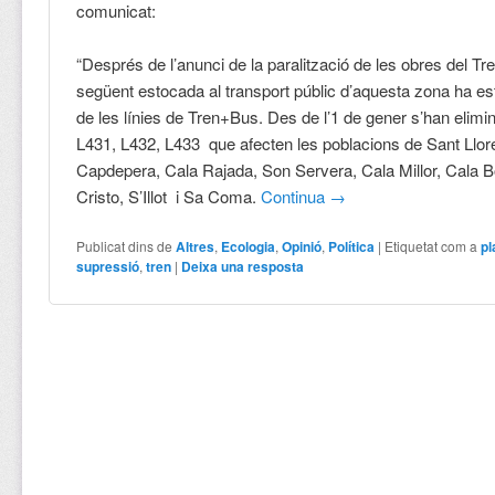
comunicat:
“Després de l’anunci de la paralització de les obres del Tre
següent estocada al transport públic d’aquesta zona ha es
de les línies de Tren+Bus. Des de l’1 de gener s’han elimina
L431, L432, L433 que afecten les poblacions de Sant Llore
Capdepera, Cala Rajada, Son Servera, Cala Millor, Cala B
Cristo, S’Illot i Sa Coma.
Continua
→
Publicat dins de
Altres
,
Ecologia
,
Opinió
,
Política
|
Etiquetat com a
pl
supressió
,
tren
|
Deixa una resposta