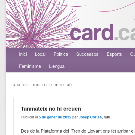
Menú principal
Inici
Aneu al contingut principal
Aneu al contingut secundari
Local
Política
Successos
Esports
Cu
Feminisme
Llengua
ARXIU D'ETIQUETES:
SUPRESSIÓ
Tanmateix no hi creuen
Publicat el
5 de gener de 2012
per
Josep Cortès
, null
Des de la Plataforma del Tren de Llevant ens fet arribar e