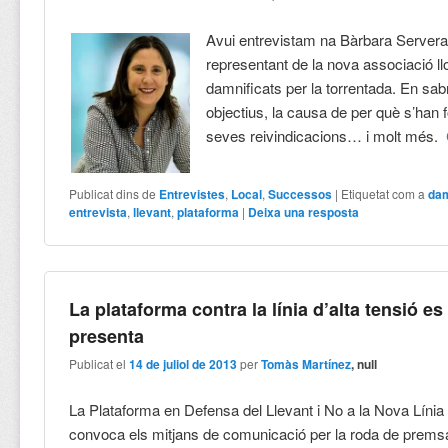
Avui entrevistam na Bàrbara Server
representant de la nova associació ll
damnificats per la torrentada. En sa
objectius, la causa de per què s’han 
seves reivindicacions… i molt més.
Publicat dins de
Entrevistes
,
Local
,
Successos
|
Etiquetat com a
dam
entrevista
,
llevant
,
plataforma
|
Deixa una resposta
La plataforma contra la línia d’alta tensió es
presenta
Publicat el
14 de juliol de 2013
per
Tomàs Martínez
, null
La Plataforma en Defensa del Llevant i No a la Nova Línia 
convoca els mitjans de comunicació per la roda de premsa 