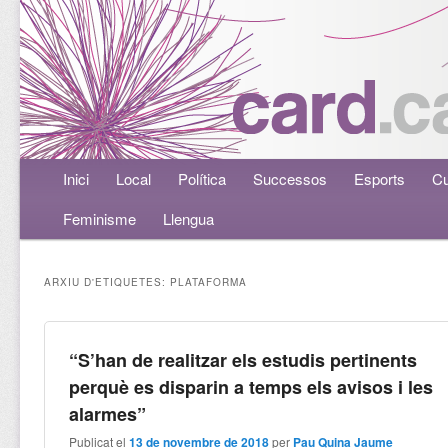
Menú principal
Inici
Aneu al contingut principal
Aneu al contingut secundari
Local
Política
Successos
Esports
Cu
Feminisme
Llengua
ARXIU D'ETIQUETES:
PLATAFORMA
“S’han de realitzar els estudis pertinents
perquè es disparin a temps els avisos i les
alarmes”
Publicat el
13 de novembre de 2018
per
Pau Quina Jaume