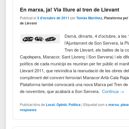
En marxa, ja! Via lliure al tren de Llevant
Publicat el
3 d'octubre de 2011
per
Tomàs Martínez
, Plataforma pel
de Llevant
Demà, dimarts, 4 d’octubre, a les 
l’Ajuntament de Son Servera, la Pl
Tren de Llevant, els batles de la 
Capdepera, Manacor, Sant Llorenç i Son Servera) i els dif
polítics de cada municipi es reuniran per fer públic el mani
Llevant 2011, que reivindica la reanudació de les obres del 
compliment del conveni ferroviari Manacor-Artà-Cala Raja
Plataforma també convocarà una nova Marxa pel Tren de L
de novembre, que acabarà a Son Servera.
Continua
→
Publicat dins de
Local
,
Opinió
,
Política
|
Etiquetat com a
marxa
,
plat
respostes