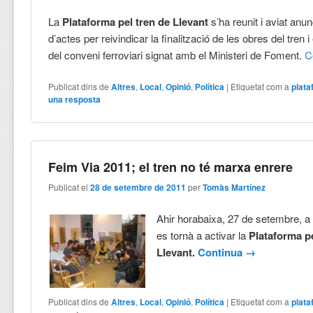
La
Plataforma pel tren de Llevant
s’ha reunit i aviat anu
d’actes per reivindicar la finalització de les obres del tren 
del conveni ferroviari signat amb el Ministeri de Foment.
C
Publicat dins de
Altres
,
Local
,
Opinió
,
Política
|
Etiquetat com a
plat
una resposta
Feim Via 2011; el tren no té marxa enrere
Publicat el
28 de setembre de 2011
per
Tomàs Martínez
Ahir horabaixa, 27 de setembre, a
es tornà a activar la
Plataforma pe
Llevant.
Continua
→
Publicat dins de
Altres
,
Local
,
Opinió
,
Política
|
Etiquetat com a
plat