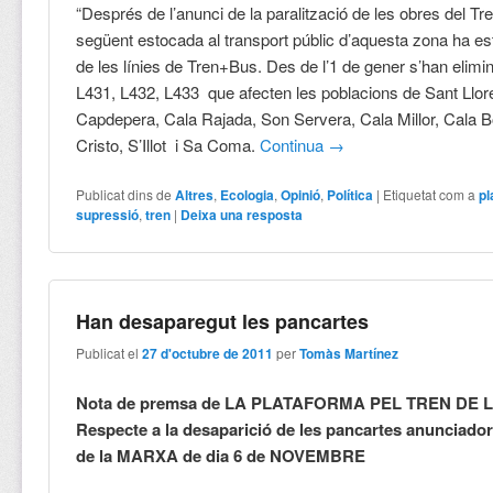
“Després de l’anunci de la paralització de les obres del Tre
següent estocada al transport públic d’aquesta zona ha es
de les línies de Tren+Bus. Des de l’1 de gener s’han elimina
L431, L432, L433 que afecten les poblacions de Sant Llore
Capdepera, Cala Rajada, Son Servera, Cala Millor, Cala B
Cristo, S’Illot i Sa Coma.
Continua
→
Publicat dins de
Altres
,
Ecologia
,
Opinió
,
Política
|
Etiquetat com a
pl
supressió
,
tren
|
Deixa una resposta
Han desaparegut les pancartes
Publicat el
27 d'octubre de 2011
per
Tomàs Martínez
Nota de premsa de LA PLATAFORMA PEL TREN DE 
Respecte a la desaparició de les pancartes anunciado
de la MARXA de dia 6 de NOVEMBRE