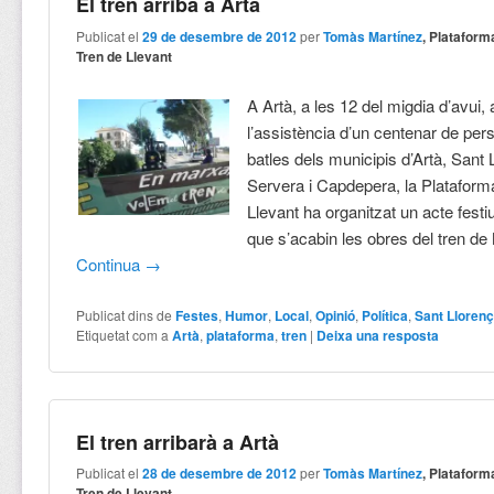
El tren arriba a Artà
Publicat el
29 de desembre de 2012
per
Tomàs Martínez
, Plataform
Tren de Llevant
A Artà, a les 12 del migdia d’avui,
l’assistència d’un centenar de pers
batles dels municipis d’Artà, Sant
Servera i Capdepera, la Plataform
Llevant ha organitzat un acte festiu
que s’acabin les obres del tren de
Continua
→
Publicat dins de
Festes
,
Humor
,
Local
,
Opinió
,
Política
,
Sant Lloren
Etiquetat com a
Artà
,
plataforma
,
tren
|
Deixa una resposta
El tren arribarà a Artà
Publicat el
28 de desembre de 2012
per
Tomàs Martínez
, Plataform
Tren de Llevant