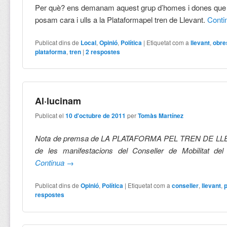
Per què? ens demanam aquest grup d’homes i dones que 
posam cara i ulls a la Plataformapel tren de Llevant.
Cont
Publicat dins de
Local
,
Opinió
,
Política
|
Etiquetat com a
llevant
,
obre
plataforma
,
tren
|
2
respostes
Al·lucinam
Publicat el
10 d'octubre de 2011
per
Tomàs Martínez
Nota de premsa de LA PLATAFORMA PEL TREN DE LL
de les manifestacions del Conseller de Mobilitat de
Continua
→
Publicat dins de
Opinió
,
Política
|
Etiquetat com a
conseller
,
llevant
,
respostes