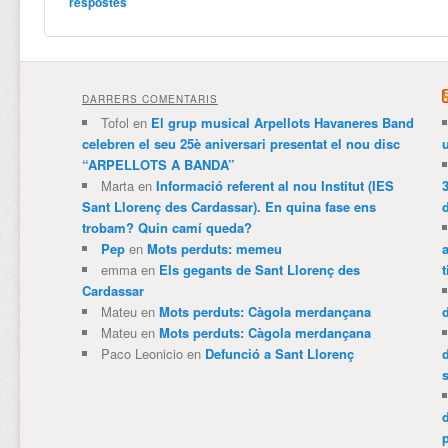
respostes
DARRERS COMENTARIS
Tofol
en
El grup musical Arpellots Havaneres Band
celebren el seu 25è aniversari presentat el nou disc
“ARPELLOTS A BANDA”
Marta
en
Informació referent al nou Institut (IES
3
Sant Llorenç des Cardassar). En quina fase ens
trobam? Quin camí queda?
Pep
en
Mots perduts: memeu
emma
en
Els gegants de Sant Llorenç des
t
Cardassar
Mateu
en
Mots perduts: Càgola merdançana
Mateu
en
Mots perduts: Càgola merdançana
Paco Leonicio
en
Defunció a Sant Llorenç
p