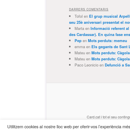
DARRERS COMENTARIS
Tofol
en
El grup musical Arpel
seu 25è aniversari presentat el
Marta
en
Informació referent al
des Cardassar). En quina fase e
Pep
en
Mots perduts: memeu
emma
en
Els gegants de Sant 
Mateu
en
Mots perduts: Càgol
Mateu
en
Mots perduts: Càgol
Paco Leonicio
en
Defunció a Sa
Card.cat
i tot el seu conting
Utilitzem cookies al nostre lloc web per oferir-vos l’experiència més 