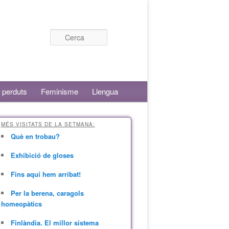
Cerca
 perduts
Feminisme
Llengua
MÉS VISITATS DE LA SETMANA:
Què en trobau?
Exhibició de gloses
Fins aquí hem arribat!
Per la berena, caragols
homeopàtics
Finlàndia. El millor sistema