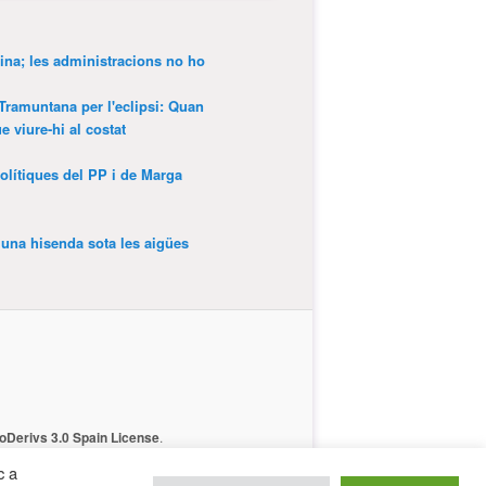
ina; les administracions no ho
 Tramuntana per l'eclipsi: Quan
 viure-hi al costat
olítiques del PP i de Marga
’una hisenda sota les aigües
Derivs 3.0 Spain License
.
c a