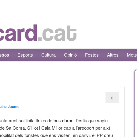
ssos
Esports
Cultura
Opinió
Festes
Altres
Mots
2
uina Jaume
untament sol·licita línies de bus durant l’estiu que vagin
de Sa Coma, S’Illot i Cala Millor cap a l’areoport per així
mobilitat dels turistes que ens visiten; en canvi, el PP creu