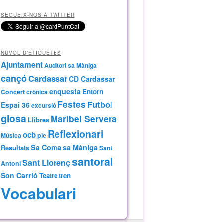
SEGUEIX-NOS A TWITTER
NÚVOL D’ETIQUETES
Ajuntament
Auditori sa Màniga
cançó
Cardassar
CD Cardassar
enquesta
Entorn
Concert
crònica
Festes
Futbol
Espai 36
excursió
glosa
Maribel Servera
Llibres
Reflexionari
ocb
Música
ple
Sa Coma
sa Màniga
Resultats
Sant
santoral
Sant Llorenç
Antoni
Son Carrió
Teatre
tren
Vocabulari