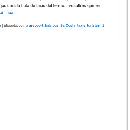
judicarà la flota de taxis del terme. I vosaltres què en
ontinua
→
e
|
Etiquetat com a
areoport
,
línia bus
,
Sa Costa
,
taxis
,
turistes
|
2