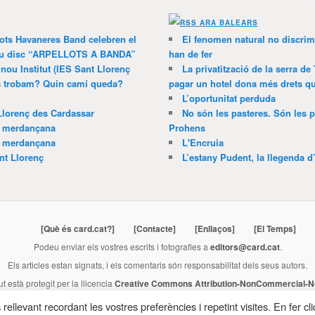
ARA BALEARS
lots Havaneres Band celebren el
El fenomen natural no discrim
 nou disc “ARPELLOTS A BANDA”
han de fer
 nou Institut (IES Sant Llorenç
La privatització de la serra de
ns trobam? Quin camí queda?
pagar un hotel dona més drets que
L’oportunitat perduda
Llorenç des Cardassar
No són les pasteres. Són les p
a merdançana
Prohens
a merdançana
L'Encruia
nt Llorenç
L’estany Pudent, la llegenda d
[Què és card.cat?]
[Contacte]
[Enllaços]
[El Temps]
Podeu enviar els vostres escrits i fotografies a
editors@card.cat
.
Els articles estan signats, i els comentaris són responsabilitat dels seus autors.
ut està protegit per la llicencia
Creative Commons Attribution-NonCommercial-No
Publicació membre de
l'Associació de Premsa Forana de Mallorca
.
rellevant recordant les vostres preferències i repetint visites. En fer cli