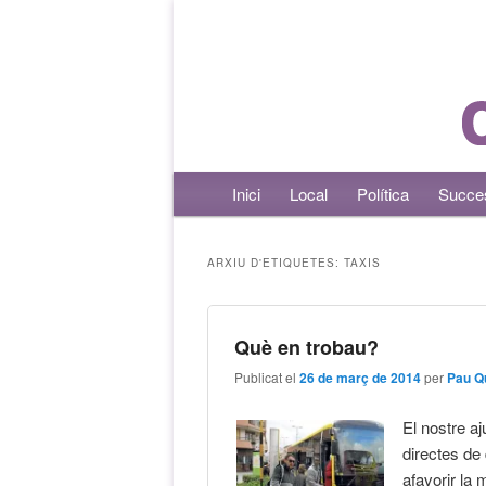
Menú principal
Inici
Aneu al contingut principal
Aneu al contingut secundari
Local
Política
Succe
ARXIU D'ETIQUETES:
TAXIS
Què en trobau?
Publicat el
26 de març de 2014
per
Pau Q
El nostre aj
directes de 
afavorir la 