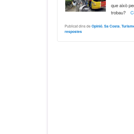
que això per
trobau?
C
Publicat dins de
Opinió
,
Sa Costa
,
Turism
respostes