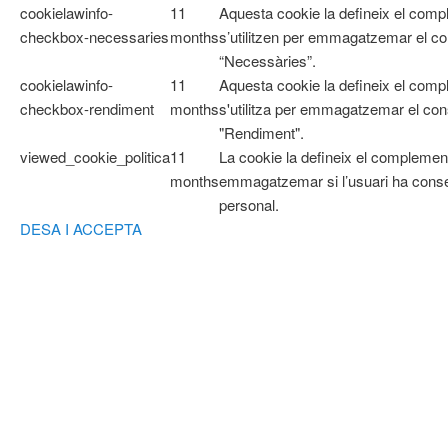
cookielawinfo-
11
Aquesta cookie la defineix el co
checkbox-necessaries
months
s’utilitzen per emmagatzemar el con
“Necessàries”.
cookielawinfo-
11
Aquesta cookie la defineix el com
checkbox-rendiment
months
s'utilitza per emmagatzemar el cons
"Rendiment".
viewed_cookie_politica
11
La cookie la defineix el complemen
months
emmagatzemar si l’usuari ha cons
personal.
DESA I ACCEPTA