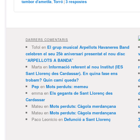
tambor d'ametlla
,
Torró
|
3
respostes
DARRERS COMENTARIS
Tofol
en
El grup musical Arpellots Havaneres Band
celebren el seu 25è aniversari presentat el nou disc
v
“ARPELLOTS A BANDA”
Marta
en
Informació referent al nou Institut (IES
Sant Llorenç des Cardassar). En quina fase ens
trobam? Quin camí queda?
Pep
en
Mots perduts: memeu
emma
en
Els gegants de Sant Llorenç des
Cardassar
Mateu
en
Mots perduts: Càgola merdançana
Mateu
en
Mots perduts: Càgola merdançana
Paco Leonicio
en
Defunció a Sant Llorenç
3