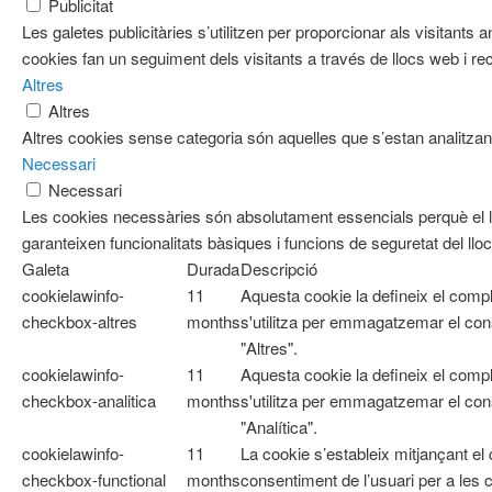
Publicitat
Les galetes publicitàries s’utilitzen per proporcionar als visitan
cookies fan un seguiment dels visitants a través de llocs web i re
Altres
Altres
Altres cookies sense categoria són aquelles que s’estan analitzant
Necessari
Necessari
Les cookies necessàries són absolutament essencials perquè el l
garanteixen funcionalitats bàsiques i funcions de seguretat del ll
Galeta
Durada
Descripció
cookielawinfo-
11
Aquesta cookie la defineix el com
checkbox-altres
months
s'utilitza per emmagatzemar el cons
"Altres".
cookielawinfo-
11
Aquesta cookie la defineix el com
checkbox-analitica
months
s'utilitza per emmagatzemar el cons
"Analítica".
cookielawinfo-
11
La cookie s’estableix mitjançant e
checkbox-functional
months
consentiment de l’usuari per a les 