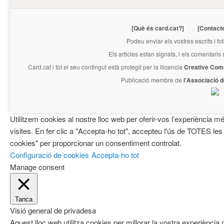
[Què és card.cat?]
[Contact
Podeu enviar els vostres escrits i fo
Els articles estan signats, i els comentaris
Card.cat
i tot el seu contingut està protegit per la llicencia
Creative Com
Publicació membre de
l'Associació 
Utilitzem cookies al nostre lloc web per oferir-vos l’experiència mé
visites. En fer clic a "Accepta-ho tot", accepteu l'ús de TOTES les
cookies" per proporcionar un consentiment controlat.
Configuració de cookies
Accepta-ho tot
Manage consent
Tanca
Visió general de privadesa
Aquest lloc web utilitza cookies per millorar la vostra experiènci