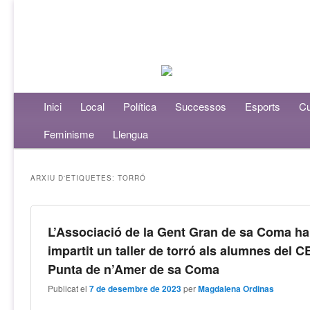
Menú principal
Inici
Aneu al contingut principal
Aneu al contingut secundari
Local
Política
Successos
Esports
Cu
Feminisme
Llengua
ARXIU D'ETIQUETES:
TORRÓ
L’Associació de la Gent Gran de sa Coma ha
impartit un taller de torró als alumnes del C
Punta de n’Amer de sa Coma
Publicat el
7 de desembre de 2023
per
Magdalena Ordinas