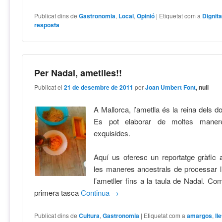
Publicat dins de
Gastronomia
,
Local
,
Opinió
|
Etiquetat com a
Dignita
resposta
Per Nadal, ametlles!!
Publicat el
21 de desembre de 2011
per
Joan Umbert Font
, null
A Mallorca, l’ametlla és la reina dels 
Es pot elaborar de moltes manere
exquisides.
Aquí us oferesc un reportatge gràfic
les maneres ancestrals de processar l
l’ametller fins a la taula de Nadal. C
primera tasca
Continua
→
Publicat dins de
Cultura
,
Gastronomia
|
Etiquetat com a
amargos
,
ll