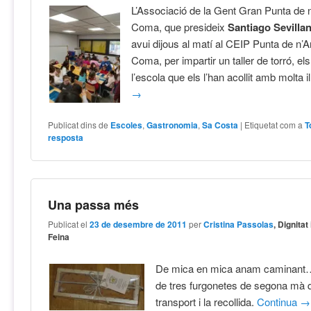
L’Associació de la Gent Gran Punta de 
Coma, que presideix
Santiago Sevilla
avui dijous al matí al CEIP Punta de n’
Coma, per impartir un taller de torró, e
l’escola que els l’han acollit amb molta il
→
Publicat dins de
Escoles
,
Gastronomia
,
Sa Costa
|
Etiquetat com a
T
resposta
Una passa més
Publicat el
23 de desembre de 2011
per
Cristina Passolas
, Dignitat 
Feina
De mica en mica anam caminant
de tres furgonetes de segona mà qu
transport i la recollida.
Continua
→