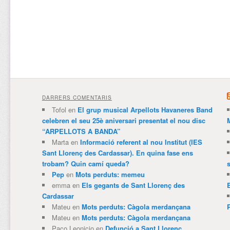
DARRERS COMENTARIS
Tofol
en
El grup musical Arpellots Havaneres Band
celebren el seu 25è aniversari presentat el nou disc
“ARPELLOTS A BANDA”
Marta
en
Informació referent al nou Institut (IES
Sant Llorenç des Cardassar). En quina fase ens
trobam? Quin camí queda?
Pep
en
Mots perduts: memeu
emma
en
Els gegants de Sant Llorenç des
Cardassar
Mateu
en
Mots perduts: Càgola merdançana
Mateu
en
Mots perduts: Càgola merdançana
Paco Leonicio
en
Defunció a Sant Llorenç