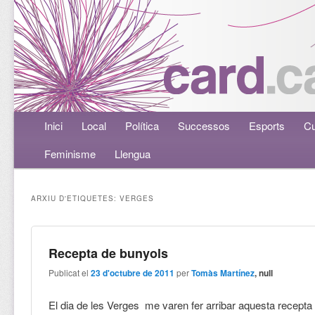
Menú principal
Inici
Aneu al contingut principal
Aneu al contingut secundari
Local
Política
Successos
Esports
Cu
Feminisme
Llengua
ARXIU D'ETIQUETES:
VERGES
Recepta de bunyols
Publicat el
23 d'octubre de 2011
per
Tomàs Martínez
, null
El dia de les Verges me varen fer arribar aquesta recepta 