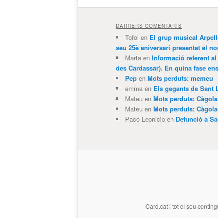
DARRERS COMENTARIS
Tofol
en
El grup musical Arpel
seu 25è aniversari presentat el
Marta
en
Informació referent al
des Cardassar). En quina fase e
Pep
en
Mots perduts: memeu
emma
en
Els gegants de Sant 
Mateu
en
Mots perduts: Càgol
Mateu
en
Mots perduts: Càgol
Paco Leonicio
en
Defunció a Sa
Card.cat
i tot el seu conting