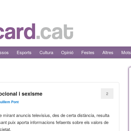
ssos
Esports
Cultura
Opinió
Festes
Altres
Mots
ocional i sexisme
2
uillem Pont
e mirant anuncis televisius, des de certa distància, resulta
sant puix aporta informacions fefaents sobre els valors de
cietat.