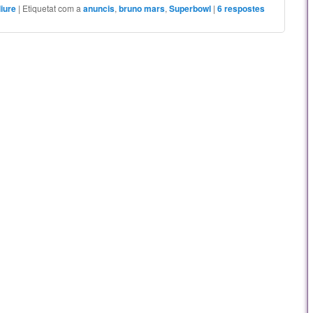
liure
|
Etiquetat com a
anuncis
,
bruno mars
,
Superbowl
|
6
respostes