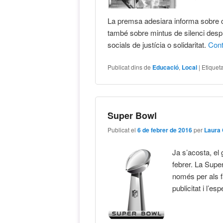
La premsa adesiara informa sobre c
també sobre mintus de silenci despr
socials de justícia o solidaritat.
Con
Publicat dins de
Educació
,
Local
|
Etiquet
Super Bowl
Publicat el
6 de febrer de 2016
per
Laura
Ja s’acosta, el
febrer. La Sup
només per als f
publicitat i l’es