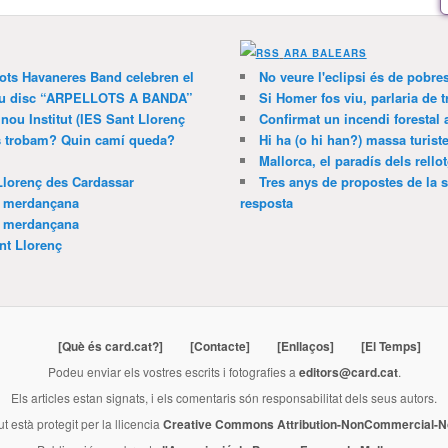
ARA BALEARS
lots Havaneres Band celebren el
No veure l'eclipsi és de pobre
 nou disc “ARPELLOTS A BANDA”
Si Homer fos viu, parlaria de 
 nou Institut (IES Sant Llorenç
Confirmat un incendi forestal
ns trobam? Quin camí queda?
Hi ha (o hi han?) massa turist
Mallorca, el paradís dels rello
Llorenç des Cardassar
Tres anys de propostes de la s
a merdançana
resposta
a merdançana
nt Llorenç
[Què és card.cat?]
[Contacte]
[Enllaços]
[El Temps]
Podeu enviar els vostres escrits i fotografies a
editors@card.cat
.
Els articles estan signats, i els comentaris són responsabilitat dels seus autors.
ut està protegit per la llicencia
Creative Commons Attribution-NonCommercial-No