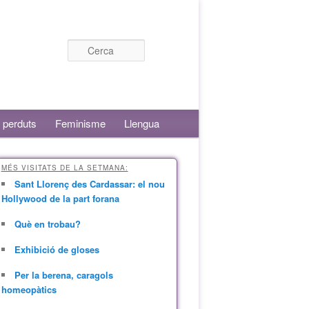
Cerca
 perduts
Feminisme
Llengua
MÉS VISITATS DE LA SETMANA:
Sant Llorenç des Cardassar: el nou
Hollywood de la part forana
Què en trobau?
Exhibició de gloses
Per la berena, caragols
homeopàtics