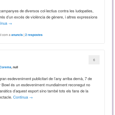
ampanyes de diversos col·lectius contra les ludopaties,
és d’un excés de violència de gènere, i altres expressions
tinua
→
at com a
anuncis
|
2
respostes
6
 Corema
, null
 gran esdeveniment publicitari de l’any arriba demà, 7 de
er Bowl és un esdeveniment mundialment reconegut no
anátics d’aquest esport sino també tots els fans de la
pectacle.
Continua
→