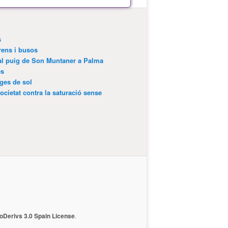
s
trens i busos
 al puig de Son Muntaner a Palma
es
tges de sol
ocietat contra la saturació sense
Derivs 3.0 Spain License
.