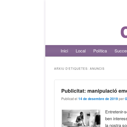
Menú principal
Inici
Aneu al contingut principal
Aneu al contingut secundari
Local
Política
Succe
ARXIU D'ETIQUETES:
ANUNCIS
Publicitat: manipulació em
Publicat el
14 de desembre de 2019
per
G
Entretenir-s
ben interes
la nostra so