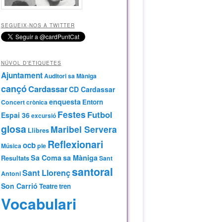
SEGUEIX-NOS A TWITTER
NÚVOL D’ETIQUETES
Ajuntament
Auditori sa Màniga
cançó
Cardassar
CD Cardassar
enquesta
Entorn
Concert
crònica
Festes
Futbol
Espai 36
excursió
glosa
Maribel Servera
Llibres
Reflexionari
ocb
Música
ple
Sa Coma
sa Màniga
Resultats
Sant
santoral
Sant Llorenç
Antoni
Son Carrió
Teatre
tren
Vocabulari