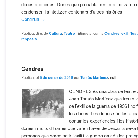
dones anònimes. Dones que probablement mai no varen ex
condensen i sintetitzen centenars d’altres històries.
Continua
→
Publicat dins de
Cultura
,
Teatre
|
Etiquetat com a
Cendres
,
exili
,
Teat
resposta
Cendres
Publicat el
5 de gener de 2016
per
Tomàs Martínez
, null
CENDRES és una obra de teatre d
Joan Tomàs Martínez que treu a la
de l’exili de la guerra de 1936 i ho 
les dones. Les dones són les enc
contar les experiències i les histò
dones i molts d’homes que varen haver de deixar la seva t
persones que varen patir l’exili i la guerra en són les prota