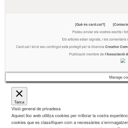
[Què és card.cat?]
[Contact
Podeu enviar els vostres escrits i fo
Els articles estan signats, i els comentaris
Card.cat
i tot el seu contingut està protegit per la llicencia
Creative Com
Publicació membre de
l'Associació 
Manage co
Tanca
Visió general de privadesa
Aquest lloc web utilitza cookies per millorar la vostra experiè
cookies que es classifiquen com a necessàries s’emmagatzeme