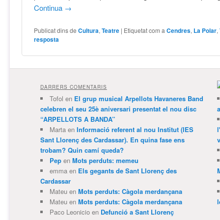
Continua
→
Publicat dins de
Cultura
,
Teatre
|
Etiquetat com a
Cendres
,
La Polar
,
resposta
DARRERS COMENTARIS
Tofol
en
El grup musical Arpellots Havaneres Band
celebren el seu 25è aniversari presentat el nou disc
“ARPELLOTS A BANDA”
Marta
en
Informació referent al nou Institut (IES
Sant Llorenç des Cardassar). En quina fase ens
v
trobam? Quin camí queda?
Pep
en
Mots perduts: memeu
emma
en
Els gegants de Sant Llorenç des
Cardassar
Mateu
en
Mots perduts: Càgola merdançana
Mateu
en
Mots perduts: Càgola merdançana
Paco Leonicio
en
Defunció a Sant Llorenç