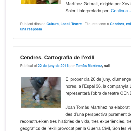
Martínez Grimalt, dirigida per Xav
Soler i interpretada per
Continua
Publicat dins de
Cultura
,
Local
,
Teatre
|
Etiquetat com a
Cendres
,
exi
una resposta
Cendres. Cartografia de l’exili
Publicat el
22 de juny de 2016
per
Tomàs Martínez
, null
El proper dia 26 de juny, diumenge
hores, a l’Espai 36, la companyia 
representarà l’obra de teatre CE
Joan Tomàs Martínez ha elaborat 
des d’una perspectiva purament de
reconstrueixen tres històries de vida, tres experiències, t
geogràfics de l’exili provocat per la
Guerra Civil,
Són les vi