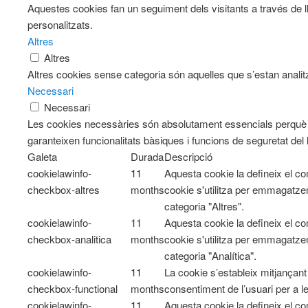
Aquestes cookies fan un seguiment dels visitants a través de l
personalitzats.
Altres
Altres
Altres cookies sense categoria són aquelles que s’estan analitz
Necessari
Necessari
Les cookies necessàries són absolutament essencials perquè e
garanteixen funcionalitats bàsiques i funcions de seguretat del
Galeta
Durada
Descripció
cookielawinfo-
11
Aquesta cookie la defineix el 
checkbox-altres
months
cookie s'utilitza per emmagatzem
categoria "Altres".
cookielawinfo-
11
Aquesta cookie la defineix el 
checkbox-analitica
months
cookie s'utilitza per emmagatzem
categoria "Analítica".
cookielawinfo-
11
La cookie s’estableix mitjançan
checkbox-functional
months
consentiment de l’usuari per a l
cookielawinfo-
11
Aquesta cookie la defineix el 