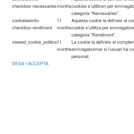
checkbox-necessaries
months
cookies s’utilitzen per emmagatz
categoria “Necessàries”.
cookielawinfo-
11
Aquesta cookie la defineix el 
checkbox-rendiment
months
cookie s'utilitza per emmagatzem
categoria "Rendiment".
viewed_cookie_politica
11
La cookie la defineix el comple
months
emmagatzemar si l’usuari ha co
personal.
DESA I ACCEPTA