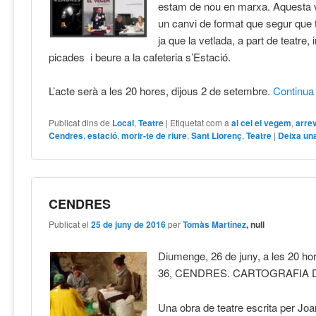
estam de nou en marxa. Aquesta 
un canvi de format que segur que 
ja que la vetlada, a part de teatre, 
picades i beure a la cafeteria s’Estació.
L’acte serà a les 20 hores, dijous 2 de setembre.
Continu
Publicat dins de
Local
,
Teatre
|
Etiquetat com a
al cel el vegem
,
arre
Cendres
,
estació
,
morir-te de riure
,
Sant Llorenç
,
Teatre
|
Deixa un
CENDRES
Publicat el
25 de juny de 2016
per
Tomàs Martínez
, null
Diumenge, 26 de juny, a les 20 hor
36, CENDRES. CARTOGRAFIA DE
Una obra de teatre escrita per J