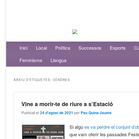
Menú principal
Inici
Aneu al contingut principal
Aneu al contingut secundari
Local
Política
Successos
Esports
Cu
Feminisme
Llengua
ARXIU D'ETIQUETES:
CENDRES
Vine a morir-te de riure a s’Estació
Publicat el
24 d'agost de 2021
per
Pau Quina Jaume
Si algú
es va perdre el conjunt d’o
que vam oferir les passades Fest