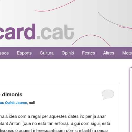
ssos
Esports
Cultura
Opinió
Festes
Altres
Mots
de dimonis
au Quina Jaume
, null
ala idea com a regal per aquestes dates i/o per ja anar
Sant Antoni (que no està tan enfora). Sigui com sigui, està
disposició aquest interessantíssim còmic infantil (a pesar