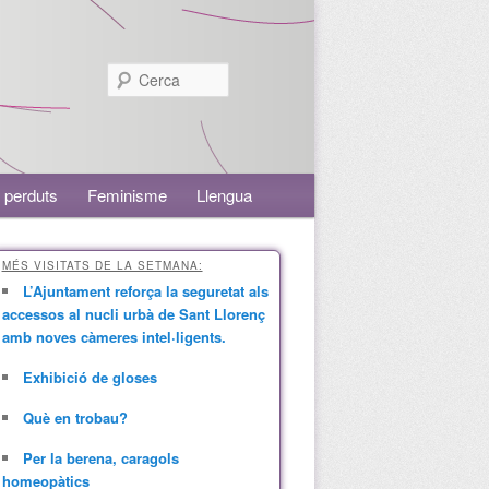
Cerca
 perduts
Feminisme
Llengua
MÉS VISITATS DE LA SETMANA:
L’Ajuntament reforça la seguretat als
accessos al nucli urbà de Sant Llorenç
amb noves càmeres intel·ligents.
Exhibició de gloses
Què en trobau?
Per la berena, caragols
homeopàtics