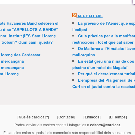
ARA BALEARS
lots Havaneres Band celebren el
La previsió de l’Aemet que es
 nou disc “ARPELLOTS A BANDA”
l’eclipsi
 nou Institut (IES Sant Llorenç
Guia pràctica per a la manifes
ns trobam? Quin camí queda?
restriccions i tot el que cal saber
De Mallorca a l'Himàlaia: l'av
Llorenç des Cardassar
mallorquins
a merdançana
En estat greu una nina de dos 
a merdançana
piscina d'un hotel de Magaluf
nt Llorenç
Per què el decreixement turíst
L'empresa del Pla general de 
Cort en el judici contra la resciss
[Què és card.cat?]
[Contacte]
[Enllaços]
[El Temps]
Podeu enviar els vostres escrits i fotografies a
editors@card.cat
.
Els articles estan signats, i els comentaris són responsabilitat dels seus autors.