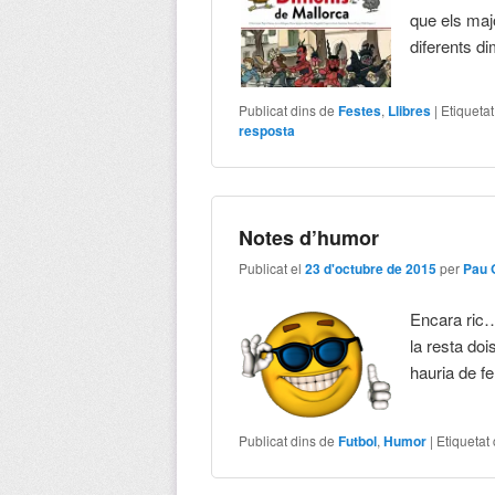
que els maj
diferents d
Publicat dins de
Festes
,
Llibres
|
Etiqueta
resposta
Notes d’humor
Publicat el
23 d'octubre de 2015
per
Pau 
Encara ric…
la resta do
hauria de f
Publicat dins de
Futbol
,
Humor
|
Etiquetat