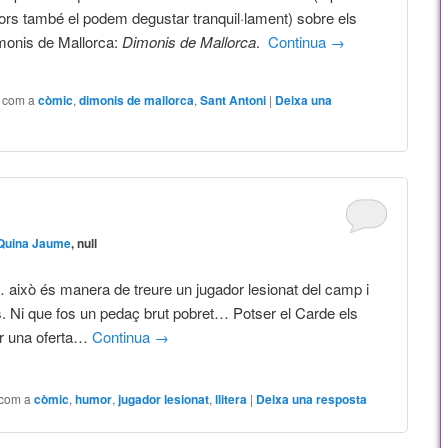
ors també el podem degustar tranquil·lament) sobre els
imonis de Mallorca:
Dimonis de Mallorca
.
Continua
→
t com a
còmic
,
dimonis de mallorca
,
Sant Antoni
|
Deixa una
Quina Jaume
, null
 això és manera de treure un jugador lesionat del camp i
is. Ni que fos un pedaç brut pobret… Potser el Carde els
er una oferta…
Continua
→
 com a
còmic
,
humor
,
jugador lesionat
,
llitera
|
Deixa una resposta