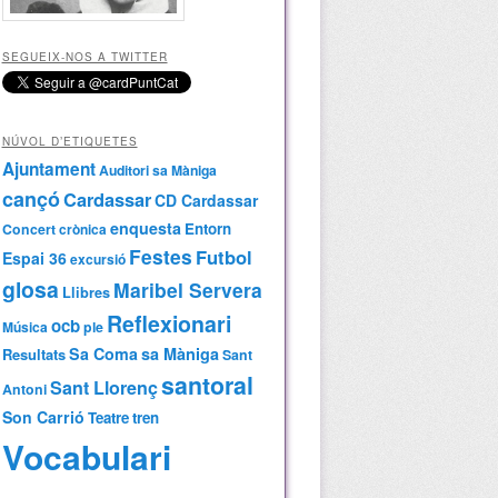
SEGUEIX-NOS A TWITTER
NÚVOL D’ETIQUETES
Ajuntament
Auditori sa Màniga
cançó
Cardassar
CD Cardassar
enquesta
Entorn
Concert
crònica
Festes
Futbol
Espai 36
excursió
glosa
Maribel Servera
Llibres
Reflexionari
ocb
Música
ple
Sa Coma
sa Màniga
Resultats
Sant
santoral
Sant Llorenç
Antoni
Son Carrió
Teatre
tren
Vocabulari