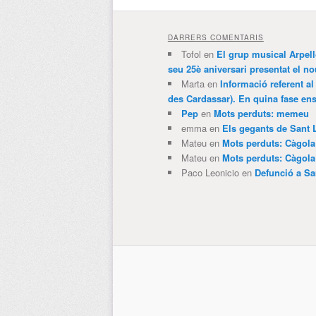
DARRERS COMENTARIS
Tofol
en
El grup musical Arpel
seu 25è aniversari presentat el
Marta
en
Informació referent al
des Cardassar). En quina fase e
Pep
en
Mots perduts: memeu
emma
en
Els gegants de Sant 
Mateu
en
Mots perduts: Càgol
Mateu
en
Mots perduts: Càgol
Paco Leonicio
en
Defunció a Sa