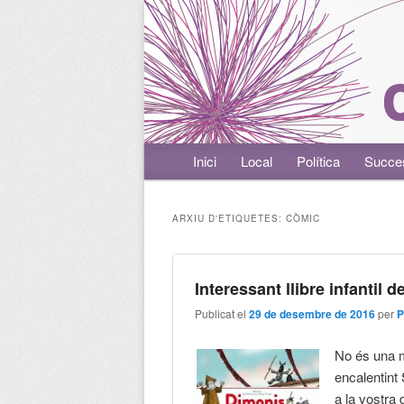
Menú principal
Inici
Aneu al contingut principal
Aneu al contingut secundari
Local
Política
Succe
ARXIU D'ETIQUETES:
CÒMIC
Interessant llibre infantil 
Publicat el
29 de desembre de 2016
per
P
No és una m
encalentint 
a la vostra 