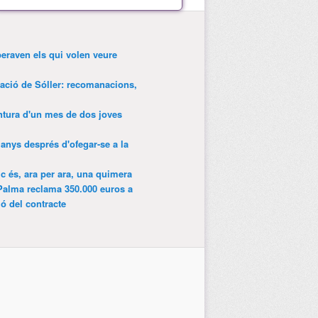
peraven els qui volen veure
tació de Sóller: recomanacions,
entura d'un mes de dos joves
anys després d'ofegar-se a la
ic és, ara per ara, una quimera
Palma reclama 350.000 euros a
ió del contracte