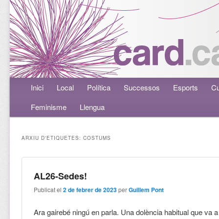
Menú principal
Inici
Aneu al contingut principal
Aneu al contingut secundari
Local
Política
Successos
Esports
Cu
Feminisme
Llengua
ARXIU D'ETIQUETES:
COSTUMS
AL26-Sedes!
Publicat el
2 de febrer de 2023
per
Guillem Pont
Ara gairebé ningú en parla. Una dolència habitual que va 