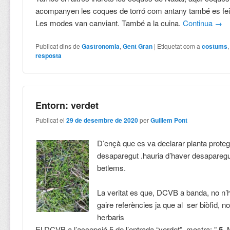
acompanyen les coques de torró com antany també es fei
Les modes van canviant. També a la cuina.
Continua
→
Publicat dins de
Gastronomia
,
Gent Gran
|
Etiquetat com a
costums
resposta
Entorn: verdet
Publicat el
29 de desembre de 2020
per
Guillem Pont
D’ençà que es va declarar planta proteg
desaparegut .hauria d’haver desaparegu
betlems.
La veritat es que, DCVB a banda, no n’h
gaire referències ja que al ser biòfid, no
herbaris
El DCVB a l’accepció 5 de l’entrada “verdet”, mostra: ”
5.
M