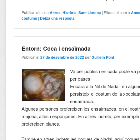
Publicat dins de
Altres
,
Història
,
Sant Llorenç
|
Etiquetat com a
Anec
costums
|
Deixa una resposta
Entorn: Coca i ensaïmada
Publicat el
27 de desembre de 2022
per
Guillem Pont
Va per pobles i en cada poble va p
per cases
Encara a la Nit de Nadal, en algu
persisteix el costum de la xocola
ensaïmada.
Algunes persones prefereixen les ensaïmades, en el nostr
majoria, altes i esponjoses. En altres indrets, per exemple 
prefereixen planes.
També en altres indrets les coques de Nadal, aquí coque