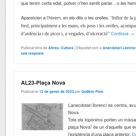
que tenim certa edat, potser n’hen sentit parlar…o les hem
Apareixien a l’hivern, en els dits o les orelles. “
Inflor de la 
fred, principalment a les mans, els peus i les orelles, acomp
Continua
→
d’ardència i de picor i, a vegades, d’ulceració”
Publicat dins de
Altres
,
Cultura
|
Etiquetat com a
Anecdotari Llorenc
una resposta
AL23-Plaça Nova
Publicat el
12 de gener de 2023
per
Guillem Pont
L’anecdotari llorencí es centra, avu
Nova
Tots els topònims porten un missat
plaça Nova” és un d’aquells que e
l’existència d’una plaça anterior.
C