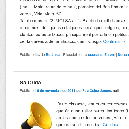
(mall.).
Mata, rams de romaní, pometes del Bon Pastor i s
verdet,
Vidal Mem. 67.
També mostra: “
2.
MOLSA
f.
||
1.
Planta de molt diverses
muscínies, de líquens i d’algunes hepàtiques i algues; con
plantes, caracteritzades principalment per la finor i petitesa 
per la carència de ramificació; cast.
musgo.
Continua
→
Publicat dins de
Botànica
|
Etiquetat com a
costums
,
Entorn
|
Deixa 
Sa Crida
Publicat el
9 de novembre de 2011
per
Pau Quina Jaume
, null
L’altre dissabte, fent dues cervesete
que és quan millor surten les idees (i
amics com per les cerveses), vàrem r
que era sentir una crida.
Continua
→