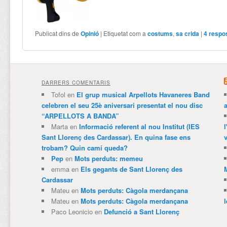
Publicat dins de
Opinió
|
Etiquetat com a
costums
,
sa crida
|
4
respo
DARRERS COMENTARIS
Tofol
en
El grup musical Arpellots Havaneres Band
celebren el seu 25è aniversari presentat el nou disc
“ARPELLOTS A BANDA”
Marta
en
Informació referent al nou Institut (IES
Sant Llorenç des Cardassar). En quina fase ens
v
trobam? Quin camí queda?
Pep
en
Mots perduts: memeu
emma
en
Els gegants de Sant Llorenç des
Cardassar
Mateu
en
Mots perduts: Càgola merdançana
Mateu
en
Mots perduts: Càgola merdançana
Paco Leonicio
en
Defunció a Sant Llorenç