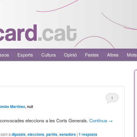
ssos
Esports
Cultura
Opinió
Festes
Altres
Mots
1
omàs Martínez
, null
 convocades eleccions a les Corts Generals.
Continua
→
t com a
diputats
,
eleccions
,
partits
,
senadors
|
1
resposta