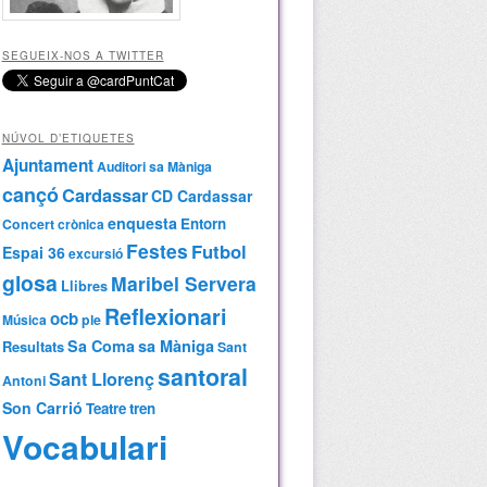
SEGUEIX-NOS A TWITTER
NÚVOL D’ETIQUETES
Ajuntament
Auditori sa Màniga
cançó
Cardassar
CD Cardassar
enquesta
Entorn
Concert
crònica
Festes
Futbol
Espai 36
excursió
glosa
Maribel Servera
Llibres
Reflexionari
ocb
Música
ple
Sa Coma
sa Màniga
Resultats
Sant
santoral
Sant Llorenç
Antoni
Son Carrió
Teatre
tren
Vocabulari