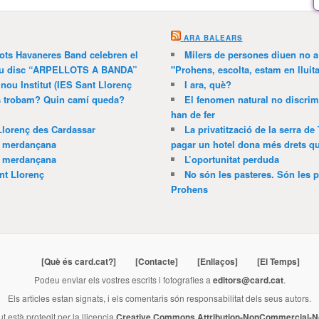
ARA BALEARS
lots Havaneres Band celebren el
Milers de persones diuen no a l
 nou disc “ARPELLOTS A BANDA”
"Prohens, escolta, estam en lluit
 nou Institut (IES Sant Llorenç
I ara, què?
ns trobam? Quin camí queda?
El fenomen natural no discrim
han de fer
Llorenç des Cardassar
La privatització de la serra de
a merdançana
pagar un hotel dona més drets que
a merdançana
L’oportunitat perduda
nt Llorenç
No són les pasteres. Són les p
Prohens
[Què és card.cat?]
[Contacte]
[Enllaços]
[El Temps]
Podeu enviar els vostres escrits i fotografies a
editors@card.cat
.
Els articles estan signats, i els comentaris són responsabilitat dels seus autors.
ut està protegit per la llicencia
Creative Commons Attribution-NonCommercial-No