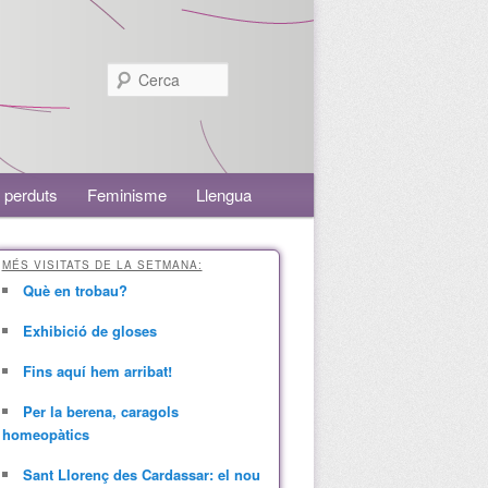
Cerca
 perduts
Feminisme
Llengua
MÉS VISITATS DE LA SETMANA:
Què en trobau?
Exhibició de gloses
Fins aquí hem arribat!
Per la berena, caragols
homeopàtics
Sant Llorenç des Cardassar: el nou