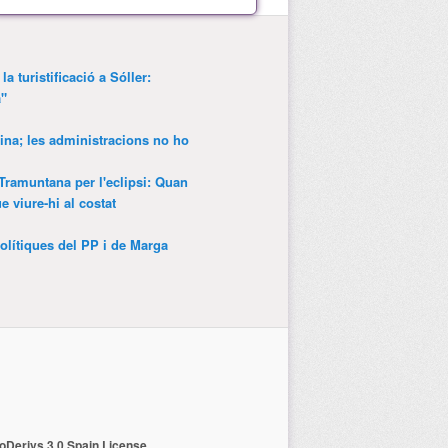
a turistificació a Sóller:
a"
ina; les administracions no ho
 Tramuntana per l'eclipsi: Quan
 viure-hi al costat
olítiques del PP i de Marga
Derivs 3.0 Spain License
.