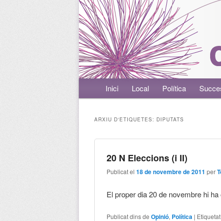
Menú principal
Inici
Aneu al contingut principal
Aneu al contingut secundari
Local
Política
Succe
ARXIU D'ETIQUETES:
DIPUTATS
20 N Eleccions (i II)
Publicat el
18 de novembre de 2011
per
T
El proper dia 20 de novembre hi ha
Publicat dins de
Opinió
,
Política
|
Etiqueta