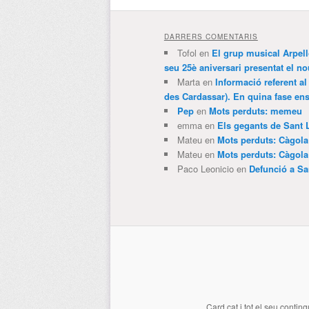
DARRERS COMENTARIS
Tofol
en
El grup musical Arpel
seu 25è aniversari presentat el
Marta
en
Informació referent al
des Cardassar). En quina fase e
Pep
en
Mots perduts: memeu
emma
en
Els gegants de Sant 
Mateu
en
Mots perduts: Càgol
Mateu
en
Mots perduts: Càgol
Paco Leonicio
en
Defunció a Sa
Card.cat
i tot el seu conting