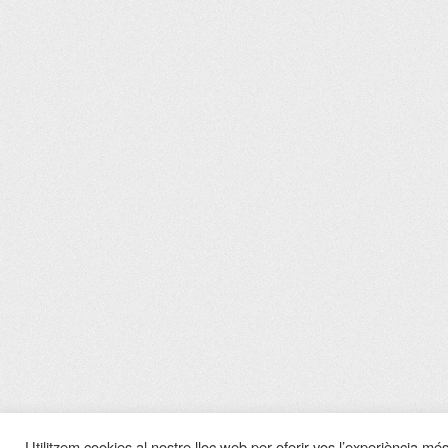
Utilitzem cookies al nostre lloc web per oferir-vos l’experiència més 