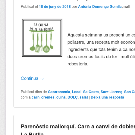
Publicat el
18 de juny de 2018
per
Antònia Domenge Gomila
, null
Aquesta setmana us present un 
pollastre, una recepta molt econ
ingredients que tots tenim a ca no
dues cremes fàcils de fer i molt úti
rebosteria.
Continua
→
Publicat dins de
Gastronomia
,
Local
,
Sa Costa
,
Sant Llorenç
,
Son C
com a
carn
,
cremes
,
cuina
,
DOLÇ
,
salat
|
Deixa una resposta
Parenòstic mallorquí. Carn a canvi de doble
La Butlla