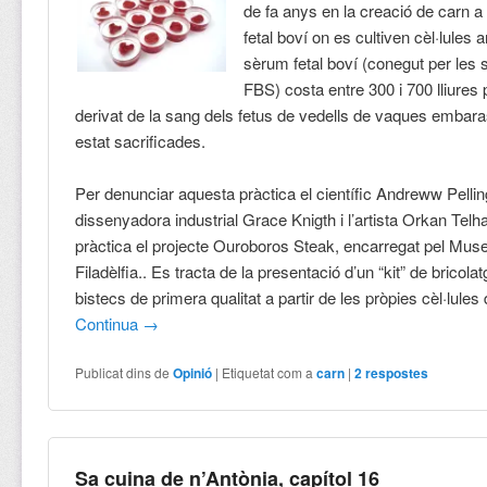
de fa anys en la creació de carn a
fetal boví on es cultiven cèl·lules
sèrum fetal boví (conegut per les 
FBS) costa entre 300 i 700 lliures p
derivat de la sang dels fetus de vedells de vaques emba
estat sacrificades.
Per denunciar aquesta pràctica el científic Andreww Pelling
dissenyadora industrial Grace Knigth i l’artista Orkan Tel
pràctica el projecte Ouroboros Steak, encarregat pel Muse
Filadèlfia.. Es tracta de la presentació d’un “kit” de bricola
bistecs de primera qualitat a partir de les pròpies cèl·lules d
Continua
→
Publicat dins de
Opinió
|
Etiquetat com a
carn
|
2
respostes
Sa cuina de n’Antònia, capítol 16