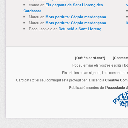
emma
en
Els gegants de Sant Llorenç des
v
Cardassar
Mateu
en
Mots perduts: Càgola merdançana
Mateu
en
Mots perduts: Càgola merdançana
Paco Leonicio
en
Defunció a Sant Llorenç
[Què és card.cat?]
[Contact
Podeu enviar els vostres escrits i fo
Els articles estan signats, i els comentaris
Card.cat
i tot el seu contingut està protegit per la llicencia
Creative Com
Publicació membre de
l'Associació 