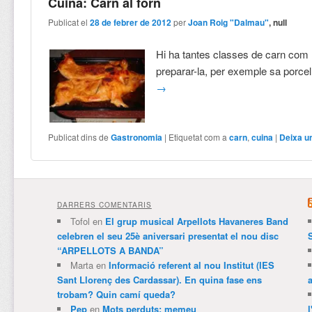
Cuina: Carn al forn
Publicat el
28 de febrer de 2012
per
Joan Roig "Dalmau"
, null
Hi ha tantes classes de carn co
preparar-la, per exemple sa porcel
→
Publicat dins de
Gastronomia
|
Etiquetat com a
carn
,
cuina
|
Deixa u
DARRERS COMENTARIS
Tofol
en
El grup musical Arpellots Havaneres Band
celebren el seu 25è aniversari presentat el nou disc
“ARPELLOTS A BANDA”
Marta
en
Informació referent al nou Institut (IES
Sant Llorenç des Cardassar). En quina fase ens
trobam? Quin camí queda?
Pep
en
Mots perduts: memeu