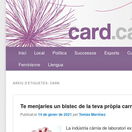
Menú principal
Inici
Aneu al contingut principal
Aneu al contingut secundari
Local
Política
Successos
Esports
Cu
Feminisme
Llengua
ARXIU D'ETIQUETES:
CARN
Te menjaries un bistec de la teva pròpia car
Publicat el
14 de gener de 2021
per
Tomàs Martínez
La indústria càrnia de laboratori 