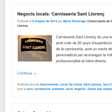
Negocis locals: Carnisseria Sant Llorenç
Publicat el
6 d'agost de 2013
per
Maria Domenge
, Comerciants de 
Llorenç
Carnisseria Sant Llorenç és una e
amb més de 20 anys d’experiència
de la carnisseria, amb un tracte dir
personalitzat per aconseguir la mill
professionalitat al client directe.
Continua
→
Publicat dins de
Gastronomia
,
Local
,
Sa Costa
,
Sant Llorenç
,
Son C
com a
carn
,
carnisseria
,
embotits
,
local
,
negocis
|
Deixa una respo