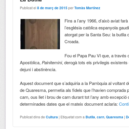
Publicat el
8 de març de 2015
per
Tomàs Martínez
Fins a l’any 1966, d’això aviat far
l’església catòlica espanyola gaudia
atorgat per la Santa Seu: la butlla 
Croada.
Fou el Papa Pau VI que, a través d
Apostòlica,
Painitemini
, derogà tots els privilegis existent
dejuni i abstinència.
Aquest document que s’adquiria a la Parròquia al voltant d
de Quaresma, permetia als fidels que l’havien comprada 
carn, ous llet i brou de carn durant tot l’any amb excepció
determinades dates que el mateix document aclaria:
Cont
Publicat dins de
Cultura
|
Etiquetat com a
Butlla
,
carn
,
Quaresma
|
D