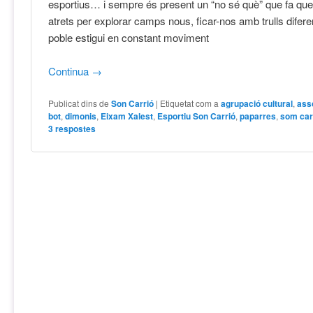
esportius… i sempre és present un “no sé què” que fa qu
atrets per explorar camps nous, ficar-nos amb trulls diferen
poble estigui en constant moviment
Continua
→
Publicat dins de
Son Carrió
|
Etiquetat com a
agrupació cultural
,
ass
bot
,
dimonis
,
Eixam Xalest
,
Esportiu Son Carrió
,
paparres
,
som car
3
respostes