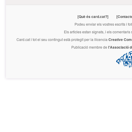
[Què és card.cat?]
[Contact
Podeu enviar els vostres escrits i fo
Els articles estan signats, i els comentaris
Card.cat
i tot el seu contingut està protegit per la llicencia
Creative Com
Publicació membre de
l'Associació 