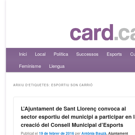
Menú principal
Inici
Aneu al contingut principal
Aneu al contingut secundari
Local
Política
Successos
Esports
Cu
Feminisme
Llengua
ARXIU D'ETIQUETES:
ESPORTIU SON CARRIÓ
L’Ajuntament de Sant Llorenç convoca al
sector esportiu del municipi a participar en 
creació del Consell Municipal d’Esports
Publicat el
19 de febrer de 2016
per
Antònia Bauzà
, Ajuntament