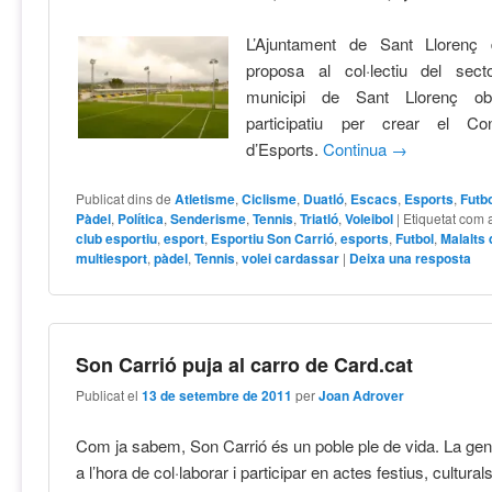
L’Ajuntament de Sant Llorenç
proposa al col·lectiu del sect
municipi de Sant Llorenç ob
participatiu per crear el Con
d’Esports.
Continua
→
Publicat dins de
Atletisme
,
Ciclisme
,
Duatló
,
Escacs
,
Esports
,
Futb
Pàdel
,
Política
,
Senderisme
,
Tennis
,
Triatló
,
Voleibol
|
Etiquetat com 
club esportiu
,
esport
,
Esportiu Son Carrió
,
esports
,
Futbol
,
Malalts 
multiesport
,
pàdel
,
Tennis
,
volei cardassar
|
Deixa una resposta
Son Carrió puja al carro de Card.cat
Publicat el
13 de setembre de 2011
per
Joan Adrover
Com ja sabem, Son Carrió és un poble ple de vida. La gent
a l’hora de col·laborar i participar en actes festius, culturals