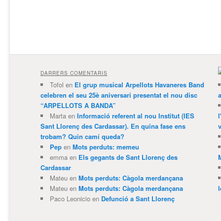
DARRERS COMENTARIS
Tofol
en
El grup musical Arpellots Havaneres Band
celebren el seu 25è aniversari presentat el nou disc
“ARPELLOTS A BANDA”
Marta
en
Informació referent al nou Institut (IES
Sant Llorenç des Cardassar). En quina fase ens
v
trobam? Quin camí queda?
Pep
en
Mots perduts: memeu
emma
en
Els gegants de Sant Llorenç des
Cardassar
Mateu
en
Mots perduts: Càgola merdançana
Mateu
en
Mots perduts: Càgola merdançana
Paco Leonicio
en
Defunció a Sant Llorenç