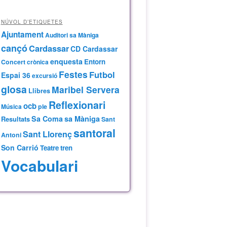
NÚVOL D’ETIQUETES
Ajuntament
Auditori sa Màniga
cançó
Cardassar
CD Cardassar
enquesta
Entorn
Concert
crònica
Festes
Futbol
Espai 36
excursió
glosa
Maribel Servera
Llibres
Reflexionari
ocb
Música
ple
Sa Coma
sa Màniga
Resultats
Sant
santoral
Sant Llorenç
Antoni
Son Carrió
Teatre
tren
Vocabulari