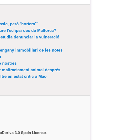
ssic, però ‘hortera’”
ure l'eclipsi des de Mallorca?
estudia denunciar la vulneració
’engany immobiliari de les notes
a
e nostres
r maltractament animal després
tre en estat crític a Maó
Derivs 3.0 Spain License
.