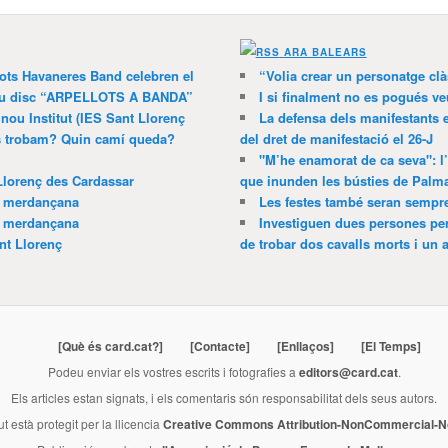
ARA BALEARS
lots Havaneres Band celebren el
“Volia crear un personatge clà
 nou disc “ARPELLOTS A BANDA”
I si finalment no es pogués ve
 nou Institut (IES Sant Llorenç
La defensa dels manifestants 
ns trobam? Quin camí queda?
del dret de manifestació el 26-J
"M’he enamorat de ca seva": l
Llorenç des Cardassar
que inunden les bústies de Palm
a merdançana
Les festes també seran sempr
a merdançana
Investiguen dues persones pe
nt Llorenç
de trobar dos cavalls morts i un al
[Què és card.cat?]
[Contacte]
[Enllaços]
[El Temps]
Podeu enviar els vostres escrits i fotografies a
editors@card.cat
.
Els articles estan signats, i els comentaris són responsabilitat dels seus autors.
ut està protegit per la llicencia
Creative Commons Attribution-NonCommercial-No