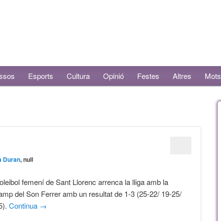
ssos
Esports
Cultura
Opinió
Festes
Altres
Mots
a Duran
, null
oleibol femení de Sant Llorenc arrenca la lliga amb la
 camp del Son Ferrer amb un resultat de 1-3 (25-22/ 19-25/
5).
Continua
→