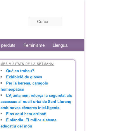
Cerca
 perduts
Feminisme
Llengua
MÉS VISITATS DE LA SETMANA:
Què en trobau?
Exhibició de gloses
Per la berena, caragols
homeopàtics
L’Ajuntament reforça la seguretat als
accessos al nucli urbà de Sant Llorenç
amb noves càmeres intel·ligents.
Fins aquí hem arribat!
Finlàndia. El millor sistema
educatiu del món