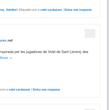
renç
,
Voleibol
|
Etiquetat com a
volei cardassar
|
Deixa una resposta
uran
, null
emporada per les jugadores de Volei de Sant Llorenç des
tinua
→
 com a
volei cardassar
|
Deixa una resposta