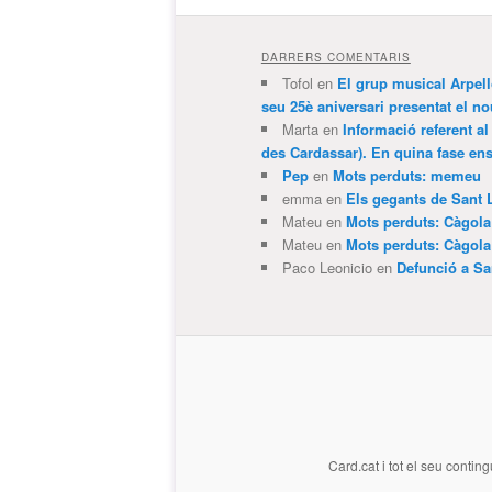
DARRERS COMENTARIS
Tofol
en
El grup musical Arpel
seu 25è aniversari presentat el
Marta
en
Informació referent al
des Cardassar). En quina fase e
Pep
en
Mots perduts: memeu
emma
en
Els gegants de Sant 
Mateu
en
Mots perduts: Càgol
Mateu
en
Mots perduts: Càgol
Paco Leonicio
en
Defunció a Sa
Card.cat
i tot el seu conting