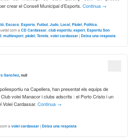
 per crear el Consell Municipal d’Esports.
Continua
→
ló
,
Escacs
,
Esports
,
Futbol
,
Judo
,
Local
,
Pàdel
,
Política
,
quetat com a
CD Cardassar
,
club esportiu
,
esport
,
Esportiu Son
l
,
multiesport
,
pàdel
,
Tennis
,
volei cardassar
|
Deixa una resposta
rs Sanchez
, null
 poliesportiu na Capellera, han presentat els equips de
l Club volei Manacor i clubs adscrits : el Porto Cristo i un
el Volei Cardassar.
Continua
→
 com a
volei cardassar
|
Deixa una resposta