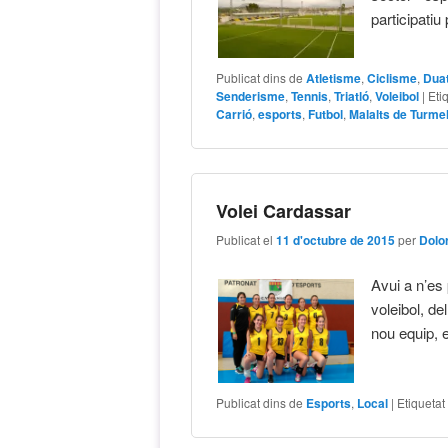
participatiu
Publicat dins de
Atletisme
,
Ciclisme
,
Duat
Senderisme
,
Tennis
,
Triatló
,
Voleibol
|
Eti
Carrió
,
esports
,
Futbol
,
Malalts de Turmel
Volei Cardassar
Publicat el
11 d'octubre de 2015
per
Dolo
Avui a n’es
voleibol, de
nou equip, 
Publicat dins de
Esports
,
Local
|
Etiquetat