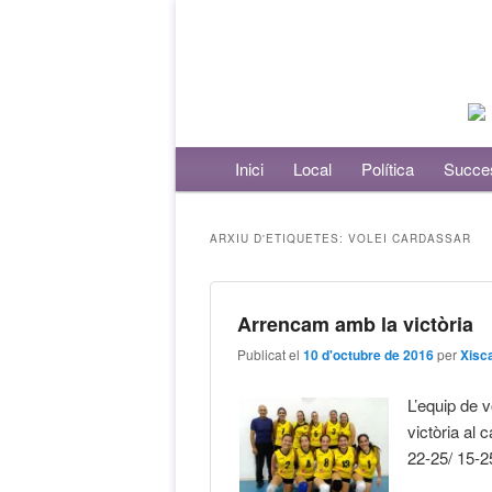
Menú principal
Inici
Aneu al contingut principal
Aneu al contingut secundari
Local
Política
Succe
ARXIU D'ETIQUETES:
VOLEI CARDASSAR
Arrencam amb la victòria
Publicat el
10 d'octubre de 2016
per
Xisc
L’equip de v
victòria al
22-25/ 15-2