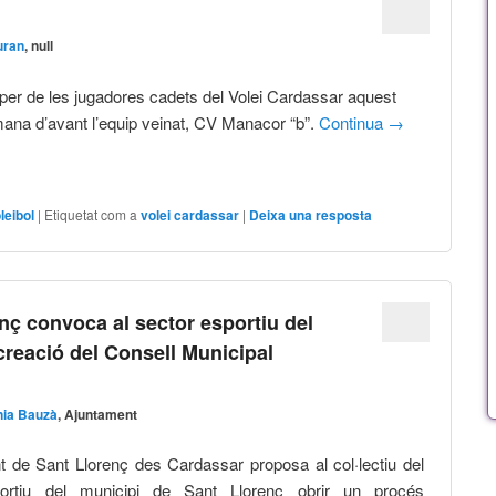
uran
, null
per de les jugadores cadets del Volei Cardassar aquest
ana d’avant l’equip veinat, CV Manacor “b”.
Continua
→
leibol
|
Etiquetat com a
volei cardassar
|
Deixa una resposta
nç convoca al sector esportiu del
 creació del Consell Municipal
nia Bauzà
, Ajuntament
t de Sant Llorenç des Cardassar proposa al col·lectiu del
ortiu del municipi de Sant Llorenç obrir un procés