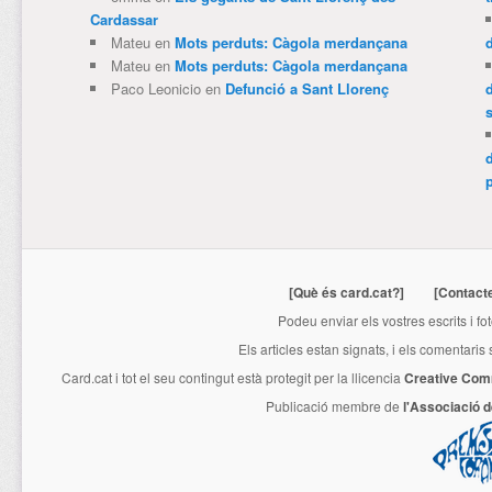
Cardassar
Mateu
en
Mots perduts: Càgola merdançana
Mateu
en
Mots perduts: Càgola merdançana
Paco Leonicio
en
Defunció a Sant Llorenç
p
[Què és card.cat?]
[Contact
Podeu enviar els vostres escrits i fo
Els articles estan signats, i els comentaris
Card.cat
i tot el seu contingut està protegit per la llicencia
Creative Com
Publicació membre de
l'Associació 