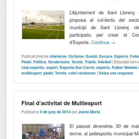
L’Ajuntament de Sant Llorenç
proposa al col·lectiu del sect
municipi de Sant Llorenç ob
participatiu per crear el Con
d’Esports.
Continua
→
Publicat dins de
Atletisme
,
Ciclisme
,
Duatló
,
Escacs
,
Esports
,
Futb
Pàdel
,
Política
,
Senderisme
,
Tennis
,
Triatló
,
Voleibol
|
Etiquetat com 
club esportiu
,
esport
,
Esportiu Son Carrió
,
esports
,
Futbol
,
Malalts 
multiesport
,
pàdel
,
Tennis
,
volei cardassar
|
Deixa una resposta
Final d’activitat de Multiesport
Publicat el
5 de juny de 2014
per
Joana Maria
El passat divendres 30 de ma
terme, al poliesportiu municipal M