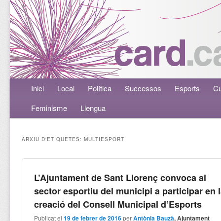
Menú principal
Inici
Aneu al contingut principal
Aneu al contingut secundari
Local
Política
Successos
Esports
Cu
Feminisme
Llengua
ARXIU D'ETIQUETES:
MULTIESPORT
L’Ajuntament de Sant Llorenç convoca al
sector esportiu del municipi a participar en 
creació del Consell Municipal d’Esports
Publicat el
19 de febrer de 2016
per
Antònia Bauzà
, Ajuntament