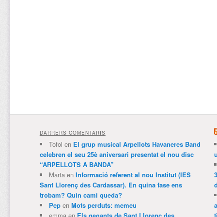
DARRERS COMENTARIS
Tofol
en
El grup musical Arpellots Havaneres Band
celebren el seu 25è aniversari presentat el nou disc
“ARPELLOTS A BANDA”
Marta
en
Informació referent al nou Institut (IES
3
Sant Llorenç des Cardassar). En quina fase ens
trobam? Quin camí queda?
Pep
en
Mots perduts: memeu
emma
en
Els gegants de Sant Llorenç des
t