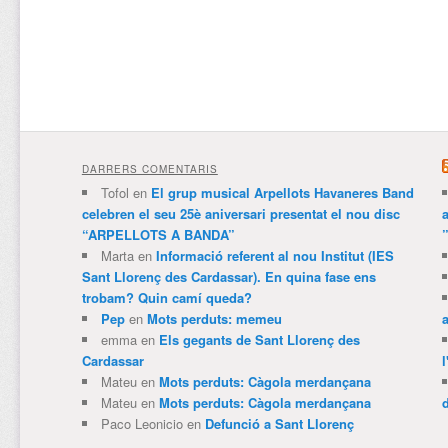
DARRERS COMENTARIS
Tofol
en
El grup musical Arpellots Havaneres Band
celebren el seu 25è aniversari presentat el nou disc
“ARPELLOTS A BANDA”
Marta
en
Informació referent al nou Institut (IES
Sant Llorenç des Cardassar). En quina fase ens
trobam? Quin camí queda?
Pep
en
Mots perduts: memeu
emma
en
Els gegants de Sant Llorenç des
Cardassar
l
Mateu
en
Mots perduts: Càgola merdançana
Mateu
en
Mots perduts: Càgola merdançana
Paco Leonicio
en
Defunció a Sant Llorenç