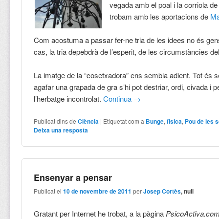
vegada amb el poal i la corriola de 
trobam amb les aportacions de
Ma
Com acostuma a passar fer-ne tria de les idees no és gens f
cas, la tria depebdrà de l’esperit, de les circumstàncies d
La imatge de la “cosetxadora” ens sembla adient. Tot és s
agafar una grapada de gra s’hi pot destriar, ordi, civada i p
l’herbatge incontrolat.
Continua
→
Publicat dins de
Ciència
|
Etiquetat com a
Bunge
,
física
,
Pou de les s
Deixa una resposta
Ensenyar a pensar
Publicat el
10 de novembre de 2011
per
Josep Cortès
, null
Gratant per Internet he trobat, a la pàgina
PsicoActiva.co