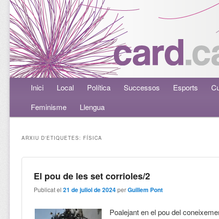
Menú principal
Inici
Aneu al contingut principal
Aneu al contingut secundari
Local
Política
Successos
Esports
Cu
Feminisme
Llengua
ARXIU D'ETIQUETES:
FÍSICA
El pou de les set corrioles/2
Publicat el
21 de juliol de 2024
per
Guillem Pont
Poalejant en el pou del coneixeme