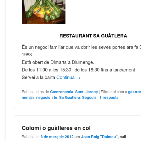
RESTAURANT SA GUÀTLERA
És un negoci familiar que va obrir les seves portes ara fa 
1983.
Està obert de Dimarts a Diumenge.
De les 11:00 a les 15:30 i de les 18:30 fins a tancament
Servei a la carta
Continua
→
Publicat dins de
Gastronomia
,
Sant Llorenç
|
Etiquetat com a
gastro
menjar
,
negocis
,
rte
,
Sa Guatlera
,
Segocis
|
1
resposta
Colomí o guàtleres en col
Publicat el
8 de març de 2012
per
Joan Roig "Dalmau"
, null