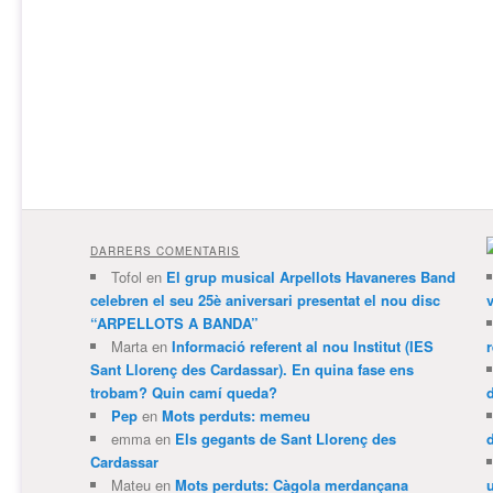
DARRERS COMENTARIS
Tofol
en
El grup musical Arpellots Havaneres Band
celebren el seu 25è aniversari presentat el nou disc
v
“ARPELLOTS A BANDA”
Marta
en
Informació referent al nou Institut (IES
Sant Llorenç des Cardassar). En quina fase ens
trobam? Quin camí queda?
Pep
en
Mots perduts: memeu
emma
en
Els gegants de Sant Llorenç des
Cardassar
Mateu
en
Mots perduts: Càgola merdançana