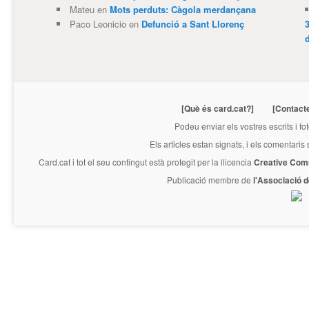
Mateu
en
Mots perduts: Càgola merdançana
Paco Leonicio
en
Defunció a Sant Llorenç
3
[Què és card.cat?]
[Contact
Podeu enviar els vostres escrits i fo
Els articles estan signats, i els comentaris
Card.cat
i tot el seu contingut està protegit per la llicencia
Creative Com
Publicació membre de
l'Associació 