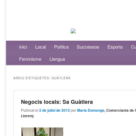
Menú principal
Inici
Aneu al contingut principal
Aneu al contingut secundari
Local
Política
Successos
Esports
Cu
Feminisme
Llengua
ARXIU D'ETIQUETES:
GUÀTLERA
Negocis locals: Sa Guàtlera
Publicat el
2 de juliol de 2013
per
Maria Domenge
, Comerciants de 
Llorenç