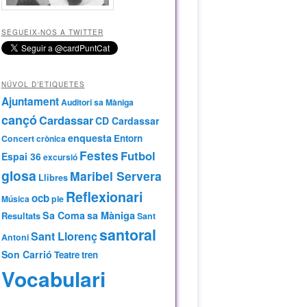
SEGUEIX-NOS A TWITTER
NÚVOL D’ETIQUETES
Ajuntament
Auditori sa Màniga
cançó
Cardassar
CD Cardassar
enquesta
Entorn
Concert
crònica
Festes
Futbol
Espai 36
excursió
glosa
Maribel Servera
Llibres
Reflexionari
ocb
Música
ple
Sa Coma
sa Màniga
Resultats
Sant
santoral
Sant Llorenç
Antoni
Son Carrió
Teatre
tren
Vocabulari