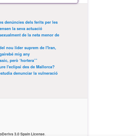
es denúncies dels ferits per les
ensen la seva actuació
 sexualment de la neta menor de
 del nou líder suprem de l'Iran,
gairebé mig any
ssic, però ‘hortera’”
ure l'eclipsi des de Mallorca?
estudia denunciar la vulneració
Derivs 3.0 Spain License
.