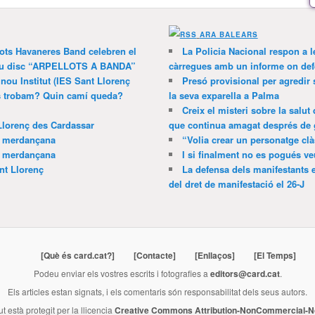
ARA BALEARS
lots Havaneres Band celebren el
La Policia Nacional respon a l
 nou disc “ARPELLOTS A BANDA”
càrregues amb un informe on def
 nou Institut (IES Sant Llorenç
Presó provisional per agredir
ns trobam? Quin camí queda?
la seva exparella a Palma
Creix el misteri sobre la salut
Llorenç des Cardassar
que continua amagat després de 
a merdançana
“Volia crear un personatge clà
a merdançana
I si finalment no es pogués ve
nt Llorenç
La defensa dels manifestants 
del dret de manifestació el 26-J
[Què és card.cat?]
[Contacte]
[Enllaços]
[El Temps]
Podeu enviar els vostres escrits i fotografies a
editors@card.cat
.
Els articles estan signats, i els comentaris són responsabilitat dels seus autors.
ut està protegit per la llicencia
Creative Commons Attribution-NonCommercial-No