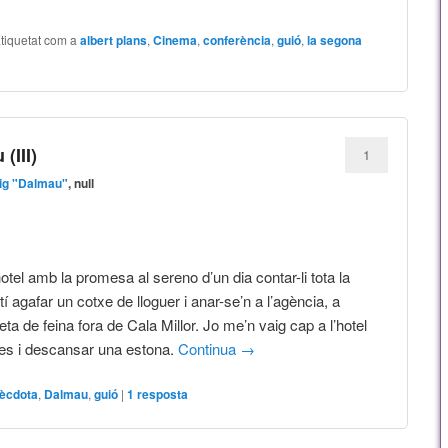
tiquetat com a
albert plans
,
Cinema
,
conferència
,
guió
,
la segona
(III)
1
ig "Dalmau"
, null
otel amb la promesa al sereno d’un dia contar-li tota la
í agafar un cotxe de lloguer i anar-se’n a l’agència, a
a de feina fora de Cala Millor. Jo me’n vaig cap a l’hotel
tes i descansar una estona.
Continua
→
ècdota
,
Dalmau
,
guió
|
1
resposta