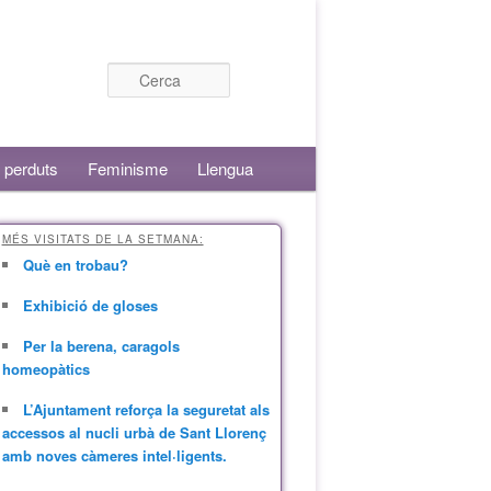
Cerca
 perduts
Feminisme
Llengua
MÉS VISITATS DE LA SETMANA:
Què en trobau?
Exhibició de gloses
Per la berena, caragols
homeopàtics
L’Ajuntament reforça la seguretat als
accessos al nucli urbà de Sant Llorenç
amb noves càmeres intel·ligents.