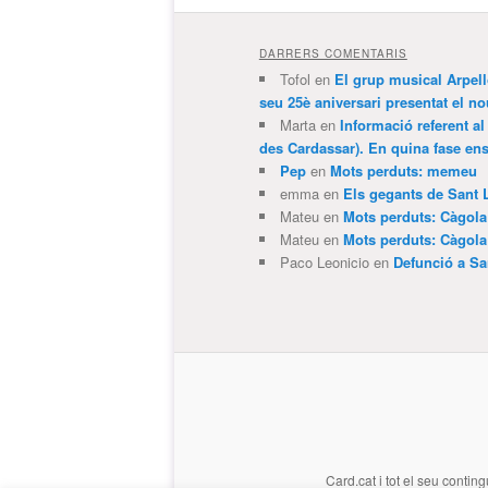
DARRERS COMENTARIS
Tofol
en
El grup musical Arpel
seu 25è aniversari presentat el
Marta
en
Informació referent al
des Cardassar). En quina fase e
Pep
en
Mots perduts: memeu
emma
en
Els gegants de Sant 
Mateu
en
Mots perduts: Càgol
Mateu
en
Mots perduts: Càgol
Paco Leonicio
en
Defunció a Sa
Card.cat
i tot el seu conting