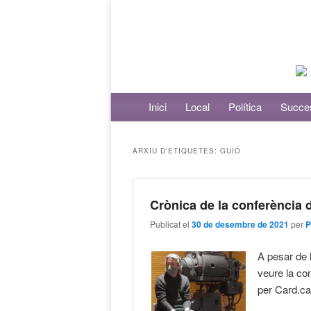
Menú principal
Inici
Aneu al contingut principal
Aneu al contingut secundari
Local
Política
Succe
ARXIU D'ETIQUETES:
GUIÓ
Crònica de la conferència 
Publicat el
30 de desembre de 2021
per
P
A pesar de 
veure la con
per Card.ca