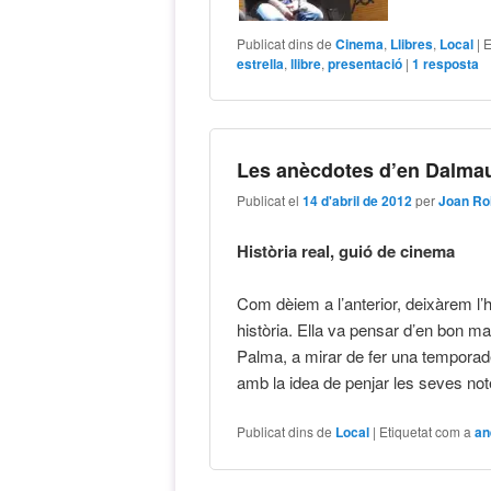
Publicat dins de
Cinema
,
Llibres
,
Local
|
E
estrella
,
llibre
,
presentació
|
1
resposta
Les anècdotes d’en Dalmau 
Publicat el
14 d'abril de 2012
per
Joan Ro
Història real, guió de cinema
Com dèiem a l’anterior, deixàrem l’h
història. Ella va pensar d’en bon mat
Palma, a mirar de fer una temporadet
amb la idea de penjar les seves no
Publicat dins de
Local
|
Etiquetat com a
an