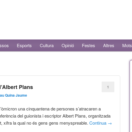
ssos
Esports
Cultura
Opinió
Festes
Altres
Mots
d’Albert Plans
1
au Quina Jaume
l’òmicron una cinquantena de persones s’atracaren a
ferència del guionista i escriptor Albert Plans, organitzada
t, xifra la qual no és gens gens menyspreable.
Continua
→