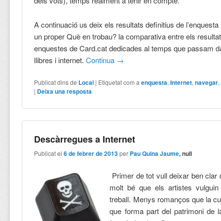
dels vots), temps realment a tenir en compte.
A continuació us deix els resultats definitius de l’enquest
un proper Què en trobau? la comparativa entre els resultat
enquestes de Card.cat dedicades al temps que passam dav
llibres i internet.
Continua
→
Publicat dins de
Local
|
Etiquetat com a
enquesta
,
Internet
,
navegar
|
Deixa una resposta
Descàrregues a Internet
Publicat el
6 de febrer de 2013
per
Pau Quina Jaume
, null
Primer de tot vull deixar ben cl
molt bé que els artistes vulguin
treball. Menys romanços que la cul
que forma part del patrimoni de 