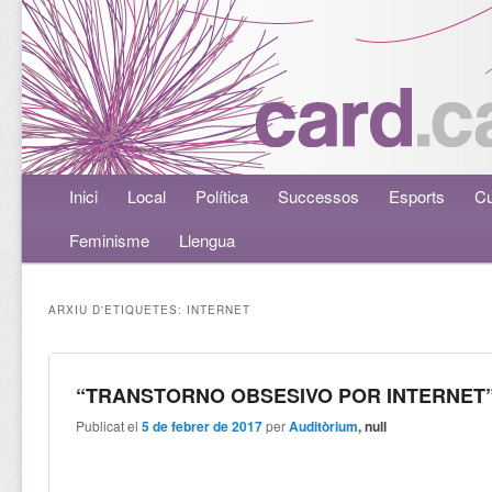
Menú principal
Inici
Aneu al contingut principal
Aneu al contingut secundari
Local
Política
Successos
Esports
Cu
Feminisme
Llengua
ARXIU D'ETIQUETES:
INTERNET
“TRANSTORNO OBSESIVO POR INTERNET
Publicat el
5 de febrer de 2017
per
Auditòrium
, null