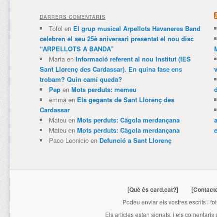
DARRERS COMENTARIS
Tofol
en
El grup musical Arpellots Havaneres Band
celebren el seu 25è aniversari presentat el nou disc
“ARPELLOTS A BANDA”
Marta
en
Informació referent al nou Institut (IES
Sant Llorenç des Cardassar). En quina fase ens
trobam? Quin camí queda?
Pep
en
Mots perduts: memeu
emma
en
Els gegants de Sant Llorenç des
Cardassar
Mateu
en
Mots perduts: Càgola merdançana
Mateu
en
Mots perduts: Càgola merdançana
e
Paco Leonicio
en
Defunció a Sant Llorenç
[Què és card.cat?]
[Contact
Podeu enviar els vostres escrits i fo
Els articles estan signats, i els comentaris