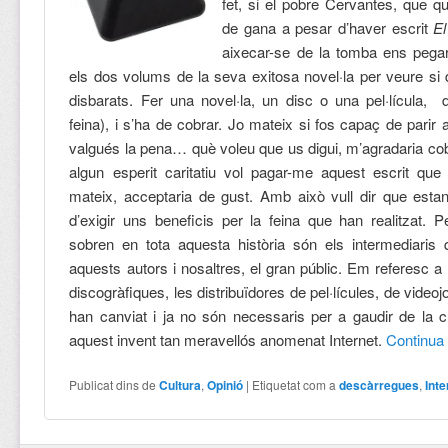
fet, si el pobre Cervantes, que q
de gana a pesar d’haver escrit
El
aixecar-se de la tomba ens pega
els dos volums de la seva exitosa novel·la per veure si
disbarats. Fer una novel·la, un disc o una pel·lícula,
feina), i s’ha de cobrar. Jo mateix si fos capaç de parir
valgués la pena… què voleu que us digui, m’agradaria cobra
algun esperit caritatiu vol pagar-me aquest escrit que 
mateix, acceptaria de gust. Amb això vull dir que esta
d’exigir uns beneficis per la feina que han realitzat.
sobren en tota aquesta història són els intermediaris 
aquests autors i nosaltres, el gran públic. Em referesc 
discogràfiques, les distribuïdores de pel·lícules, de vide
han canviat i ja no són necessaris per a gaudir de la c
aquest invent tan meravellós anomenat Internet.
Continu
Publicat dins de
Cultura
,
Opinió
|
Etiquetat com a
descàrregues
,
Inte