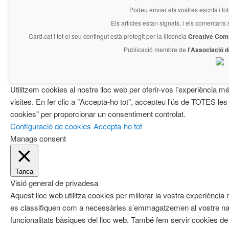
Podeu enviar els vostres escrits i fo
Els articles estan signats, i els comentaris
Card.cat
i tot el seu contingut està protegit per la llicencia
Creative Com
Publicació membre de
l'Associació 
Utilitzem cookies al nostre lloc web per oferir-vos l’experiència mé
visites. En fer clic a "Accepta-ho tot", accepteu l'ús de TOTES les
cookies" per proporcionar un consentiment controlat.
Configuració de cookies
Accepta-ho tot
Manage consent
Tanca
Visió general de privadesa
Aquest lloc web utilitza cookies per millorar la vostra experiènci
es classifiquen com a necessàries s’emmagatzemen al vostre nav
funcionalitats bàsiques del lloc web. També fem servir cookies de 