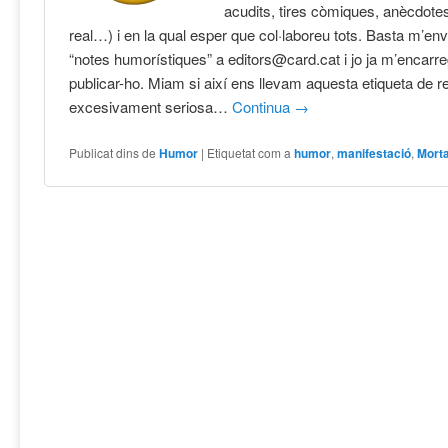
acudits, tires còmiques, anècdotes
real…) i en la qual esper que col·laboreu tots. Basta m’env
“notes humorístiques” a editors@card.cat i jo ja m’encarr
publicar-ho. Miam si així ens llevam aquesta etiqueta de r
excesivament seriosa…
Continua
→
Publicat dins de
Humor
|
Etiquetat com a
humor
,
manifestació
,
Mort