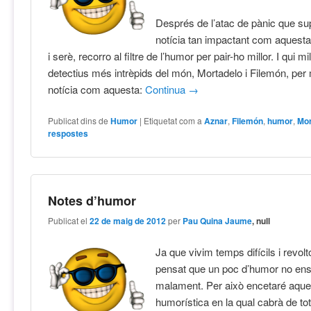
Després de l’atac de pànic que sup
notícia tan impactant com aquesta,
i serè, recorro al filtre de l’humor per pair-ho millor. I qui m
detectius més intrèpids del món, Mortadelo i Filemón, pe
notícia com aquesta:
Continua
→
Publicat dins de
Humor
|
Etiquetat com a
Aznar
,
Filemón
,
humor
,
Mor
respostes
Notes d’humor
Publicat el
22 de maig de 2012
per
Pau Quina Jaume
, null
Ja que vivim temps difícils i revo
pensat que un poc d’humor no ens
malament. Per això encetaré aque
humorística en la qual cabrà de tot