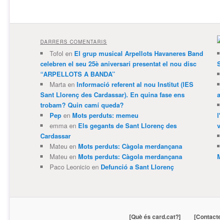
DARRERS COMENTARIS
Tofol
en
El grup musical Arpellots Havaneres Band
celebren el seu 25è aniversari presentat el nou disc
“ARPELLOTS A BANDA”
Marta
en
Informació referent al nou Institut (IES
Sant Llorenç des Cardassar). En quina fase ens
trobam? Quin camí queda?
Pep
en
Mots perduts: memeu
emma
en
Els gegants de Sant Llorenç des
v
Cardassar
Mateu
en
Mots perduts: Càgola merdançana
Mateu
en
Mots perduts: Càgola merdançana
Paco Leonicio
en
Defunció a Sant Llorenç
[Què és card.cat?]
[Contact