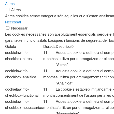
Altres
Altres
Altres cookies sense categoria són aquelles que s’estan analitzant
Necessari
Necessari
Les cookies necessàries són absolutament essencials perquè el l
garanteixen funcionalitats bàsiques i funcions de seguretat del ll
Galeta
Durada
Descripció
cookielawinfo-
11
Aquesta cookie la defineix el com
checkbox-altres
months
s'utilitza per emmagatzemar el cons
"Altres".
cookielawinfo-
11
Aquesta cookie la defineix el com
checkbox-analitica
months
s'utilitza per emmagatzemar el cons
"Analítica".
cookielawinfo-
11
La cookie s’estableix mitjançant e
checkbox-functional
months
consentiment de l’usuari per a les 
cookielawinfo-
11
Aquesta cookie la defineix el co
checkbox-necessaries
months
s’utilitzen per emmagatzemar el con
“Necessàries”.