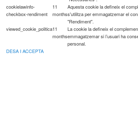
cookielawinfo-
11
Aquesta cookie la defineix el com
checkbox-rendiment
months
s'utilitza per emmagatzemar el cons
"Rendiment".
viewed_cookie_politica
11
La cookie la defineix el complemen
months
emmagatzemar si l’usuari ha cons
personal.
DESA I ACCEPTA