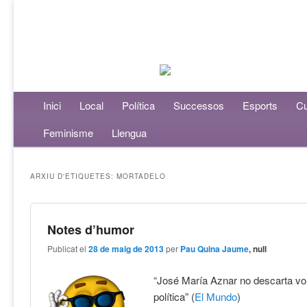
Menú principal
Inici
Aneu al contingut principal
Aneu al contingut secundari
Local
Política
Successos
Esports
Cu
Feminisme
Llengua
ARXIU D'ETIQUETES:
MORTADELO
Notes d’humor
Publicat el
28 de maig de 2013
per
Pau Quina Jaume
, null
“José María Aznar no descarta vol
política” (
El Mundo
)