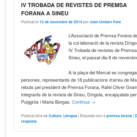
IV TROBADA DE REVISTES DE PREMSA
FORANA A SINEU
Publicat el
12 de novembre de 2014
per
Joan Umbert Font
L’Associació de Premsa Forana d
la col·laboració de la revista Díngo
IV Trobada de revistes de Premsa
Sineu, el passat dia 8 de novembr
A la plaça del Mercat es congrega
persones, representants de 18 publicacions d’arreu de Ma
rebuts pel president de Premsa Forana, Rafel Oliver Gram
integrants de la revista de Sineu, Díngola, encapçalats pe
Puiggròs i Marta Bergas.
Continua
→
Publicat dins de
Cultura
,
Llengua
|
Etiquetat com a
premsa forana
|
D
resposta