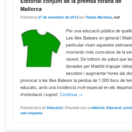
Editorial conjunt de la premsa forana de
Mallorca
Publicat el
27 de setembre de 2013
per
Tomàs Martínez
, null
Per una educació pública de qualita
Les Illes Balears en general i Mall
particular viuen aquestes setmane
moments més convulsos de la sev
recent. De tothom és sabut que le
donades per Madrid d’apujar ràtios
escolars i augmentar hores als do
provocar a les Illes Balears la pèrdua de 1.000 llocs de fei
educatiu, amb una incidència molt especial en els depart
d’orientació i suport.
Continua
→
Publicat dins de
Educació
|
Etiquetat com a
editorial
,
Educació
,
prem
una resposta