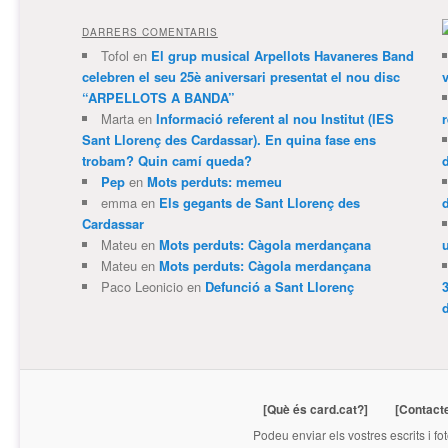
DARRERS COMENTARIS
Tofol
en
El grup musical Arpellots Havaneres Band
celebren el seu 25è aniversari presentat el nou disc
v
“ARPELLOTS A BANDA”
Marta
en
Informació referent al nou Institut (IES
Sant Llorenç des Cardassar). En quina fase ens
trobam? Quin camí queda?
Pep
en
Mots perduts: memeu
emma
en
Els gegants de Sant Llorenç des
Cardassar
Mateu
en
Mots perduts: Càgola merdançana
Mateu
en
Mots perduts: Càgola merdançana
Paco Leonicio
en
Defunció a Sant Llorenç
3
[Què és card.cat?]
[Contact
Podeu enviar els vostres escrits i fo