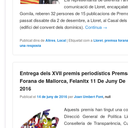
comunicació de Lloret, encapçalat
Gomila, reberen 32 persones de 15 publicacions de Prems
passat dissabte dia 2 de desembre, a Lloret, al Casal del
(edifici del convent dels dominics).
Continua
→
Publicat dins de
Altres
,
Local
|
Etiquetat com a
Lloret
,
premsa foran
una resposta
Entrega dels XVII premis periodístics Prems
Forana de Mallorca, Felanitx 11 De Juny De
2016
Publicat el
14 de juny de 2016
per
Joan Umbert Font
, null
Aquests premis han tingut una col
Direcció General de Política Li
Conselleria de Transparència, Cu