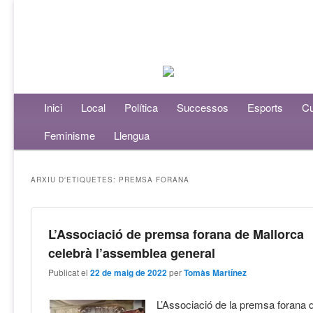
Menú principal
Inici
Aneu al contingut principal
Aneu al contingut secundari
Local
Política
Successos
Esports
Cu
Feminisme
Llengua
ARXIU D'ETIQUETES:
PREMSA FORANA
L’Associació de premsa forana de Mallorca
celebrà l’assemblea general
Publicat el
22 de maig de 2022
per
Tomàs Martínez
L’Associació de la premsa forana 