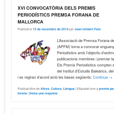
XVI CONVOCATÒRIA DELS PREMIS
PERIODÍSTICS PREMSA FORANA DE
MALLORCA
Publicat el
15 de novembre de 2014
per
Joan Umbert Font
L’Associació de Premsa Forana de
(APFM) torna a convocar enguany
Periodístics amb l’objectiu d’estim
publicacions membres i premiar la 
Els Premis Periodístics compten a
del Institut d’Estudis Baleàrics, d
i es regiran d’acord amb les bases següents:
Continua
→
Publicat dins de
Altres
,
Cultura
,
Llengua
|
Etiquetat com a
premis per
forana
|
Deixa una resposta