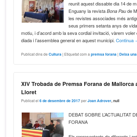
reunit aquest dissabte dia 14 de m
Enguany la revista
Bona Pau
de Mo
les revistes associades més antig
seus primers setanta anys de vida
motiu, i d’acord amb la seva cordial invitació, vàrem voler 
diada i l’assemblea general en aquest municipi.
Continua
Publicat dins de
Cultura
|
Etiquetat com a
premsa forana
|
Deixa una
XIV Trobada de Premsa Forana de Mallorca 
Lloret
Publicat el
6 de desembre de 2017
per
Joan Adrover
, null
DEBAT SOBRE L’ACTUALITAT 
FORANA
Els representants de diferents i an