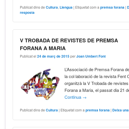
Publicat dins de
Cultura
,
Llengua
|
Etiquetat com a
premsa forana
|
D
resposta
V TROBADA DE REVISTES DE PREMSA
FORANA A MARIA
Publicat el
24 de març de 2015
per
Joan Umbert Font
L’Associació de Premsa Forana d
la col·laboració de la revista Fent
organitzà la V Trobada de reviste
Forana a Maria, el passat dia 21 
Continua
→
Publicat dins de
Cultura
|
Etiquetat com a
premsa forana
|
Deixa una