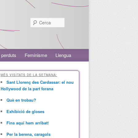
Cerca
 perduts
Feminisme
Llengua
MÉS VISITATS DE LA SETMANA:
Sant Llorenç des Cardassar: el nou
Hollywood de la part forana
Què en trobau?
Exhibició de gloses
Fins aquí hem arribat!
Per la berena, caragols