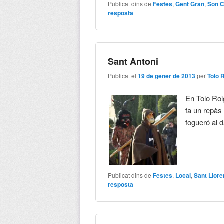
Publicat dins de
Festes
,
Gent Gran
,
Son C
resposta
Sant Antoni
Publicat el
19 de gener de 2013
per
Tolo 
En Tolo Ro
fa un repàs
fogueró al d
Publicat dins de
Festes
,
Local
,
Sant Llor
resposta