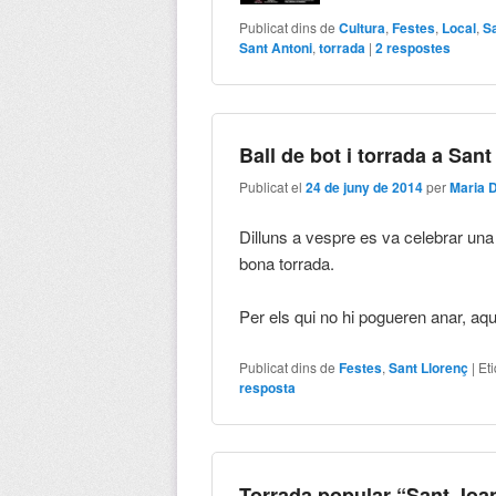
Publicat dins de
Cultura
,
Festes
,
Local
,
S
Sant Antoni
,
torrada
|
2
respostes
Ball de bot i torrada a Sant
Publicat el
24 de juny de 2014
per
Maria 
Dilluns a vespre es va celebrar una 
bona torrada.
Per els qui no hi pogueren anar, aquí
Publicat dins de
Festes
,
Sant Llorenç
|
Et
resposta
Torrada popular “Sant Joa