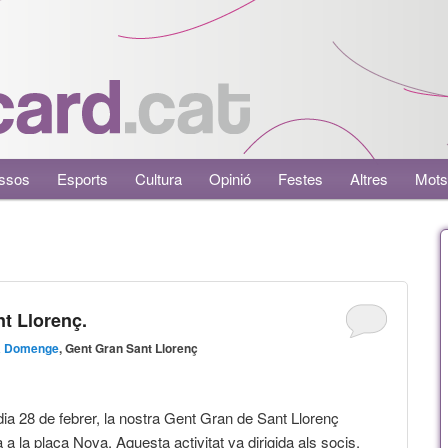
ssos
Esports
Cultura
Opinió
Festes
Altres
Mots
nt Llorenç.
a Domenge
, Gent Gran Sant Llorenç
dia 28 de febrer, la nostra Gent Gran de Sant Llorenç
 la plaça Nova. Aquesta activitat va dirigida als socis.