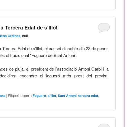
a Tercera Edat de s’Illot
lena Ordinas
, null
a Tercera Edat de s’Illot, el passat dissabte dia 28 de gener,
s el tradicional “Fogueró de Sant Antoni”.
es de pluja, el president de l’associació Antoni Garbi i la
, decidiren encendre el fogueró més prest del previst.
sta
|
Etiquetat com a
Fogueró
,
s'illot
,
Sant Antoni
,
tercera edat
,