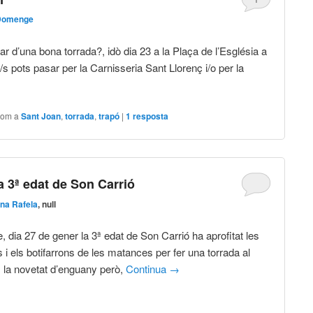
Domenge
ar d’una bona torrada?, idò dia 23 a la Plaça de l’Església a
/s pots pasar per la Carnisseria Sant Llorenç i/o per la
com a
Sant Joan
,
torrada
,
trapó
|
1
resposta
 3ª edat de Son Carrió
ina Rafela
, null
 dia 27 de gener la 3ª edat de Son Carrió ha aprofitat les
 i els botifarrons de les matances per fer una torrada al
u, la novetat d’enguany però,
Continua
→