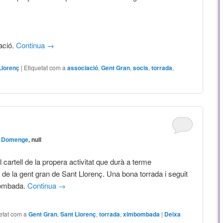
mació.
Continua
→
Llorenç
|
Etiquetat com a
associació
,
Gent Gran
,
socis
,
torrada
,
a Domenge
, null
l cartell de la propera activitat que durà a terme
 de la gent gran de Sant Llorenç. Una bona torrada i seguit
bombada.
Continua
→
etat com a
Gent Gran
,
Sant Llorenç
,
torrada
,
ximbombada
|
Deixa