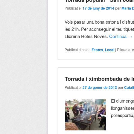
Publicat el
17 de juny de 2014
per
Maria 
Vols pasar una bona estona i disfrut
les 21h. Per aconseguir el teu tiquet
Llibreria Rotes Noves.
Continua
→
Publicat dins de
Festes
,
Local
|
Etiquetat 
Torrada i ximbombada de la
Publicat el
27 de gener de 2013
per
Catal
El diumenge,
llonganisses
poliesporti