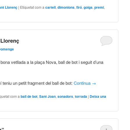
ant Llorenç
|
Etiquetat com a
cartell
,
dimonions
,
firó
,
goigs
,
premi
,
 Llorenç
Domenge
bona vetllada a la plaça Nova, ball de bot i seguit d’una
 teniu un petit fragment del ball de bot:
Continua
→
iquetat com a
ball de bot
,
Sant Joan
,
sonadors
,
torrada
|
Deixa una
n”
1