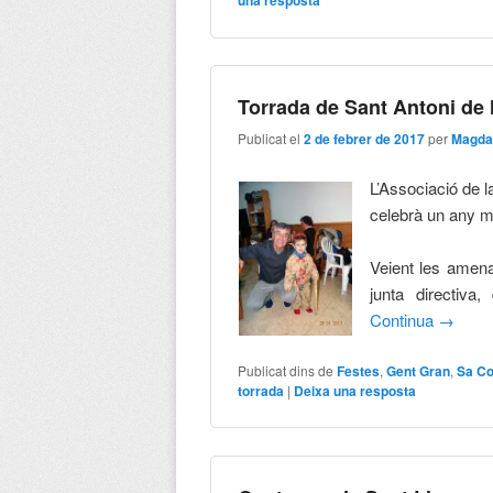
una resposta
Torrada de Sant Antoni de l
Publicat el
2 de febrer de 2017
per
Magda
L’Associació de l
celebrà un any mé
Veient les amenac
junta directiva
Continua
→
Publicat dins de
Festes
,
Gent Gran
,
Sa Co
torrada
|
Deixa una resposta