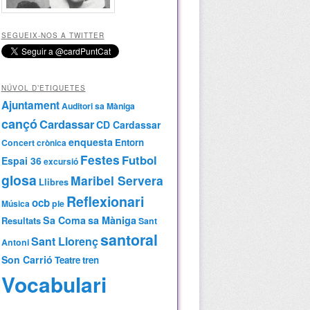
SEGUEIX-NOS A TWITTER
NÚVOL D’ETIQUETES
Ajuntament
Auditori sa Màniga
cançó
Cardassar
CD Cardassar
enquesta
Entorn
Concert
crònica
Festes
Futbol
Espai 36
excursió
glosa
Maribel Servera
Llibres
Reflexionari
ocb
Música
ple
Sa Coma
sa Màniga
Resultats
Sant
santoral
Sant Llorenç
Antoni
Son Carrió
Teatre
tren
Vocabulari