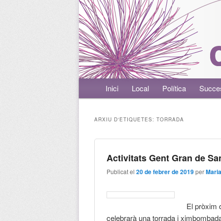
Menú principal
Inici
Aneu al contingut principal
Aneu al contingut secundari
Local
Política
Succe
ARXIU D'ETIQUETES:
TORRADA
Activitats Gent Gran de Sa
Publicat el
20 de febrer de 2019
per
Mari
El pròxim 
celebrarà una torrada i ximbombada a