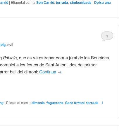
arrió
|
Etiquetat com a
Son Carrió
,
torrada
,
ximbombada
|
Deixa una
1
Roig
, null
ig
Potxolo
, que es va estrenar com a jurat de les Beneïdes,
 complet a les festes de Sant Antoni, des del primer
arrer ball del dimoni:
Continua
→
enç
|
Etiquetat com a
dimonis
,
foguerons
,
Sant Antoni
,
torrada
|
1