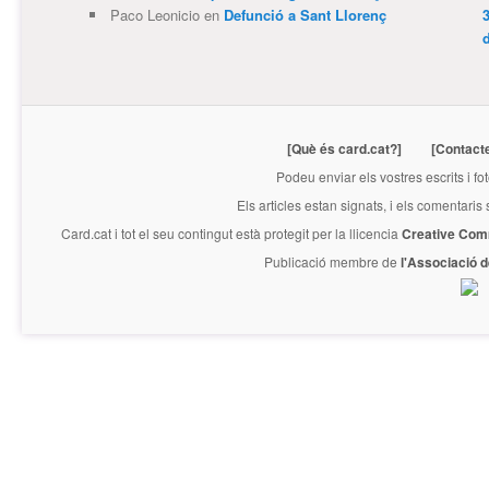
Paco Leonicio
en
Defunció a Sant Llorenç
3
[Què és card.cat?]
[Contact
Podeu enviar els vostres escrits i fo
Els articles estan signats, i els comentaris
Card.cat
i tot el seu contingut està protegit per la llicencia
Creative Com
Publicació membre de
l'Associació 