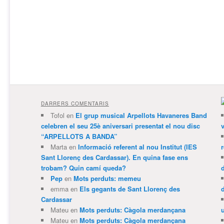
DARRERS COMENTARIS
Tofol
en
El grup musical Arpellots Havaneres Band
celebren el seu 25è aniversari presentat el nou disc
v
“ARPELLOTS A BANDA”
Marta
en
Informació referent al nou Institut (IES
Sant Llorenç des Cardassar). En quina fase ens
trobam? Quin camí queda?
Pep
en
Mots perduts: memeu
emma
en
Els gegants de Sant Llorenç des
Cardassar
Mateu
en
Mots perduts: Càgola merdançana
Mateu
en
Mots perduts: Càgola merdançana