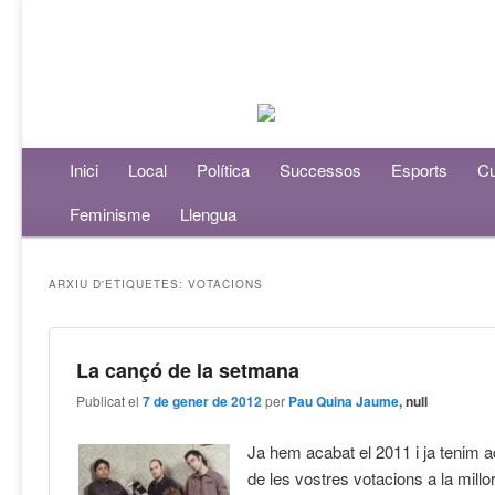
Menú principal
Inici
Aneu al contingut principal
Aneu al contingut secundari
Local
Política
Successos
Esports
Cu
Feminisme
Llengua
ARXIU D'ETIQUETES:
VOTACIONS
La cançó de la setmana
Publicat el
7 de gener de 2012
per
Pau Quina Jaume
, null
Ja hem acabat el 2011 i ja tenim aq
de les vostres votacions a la millo