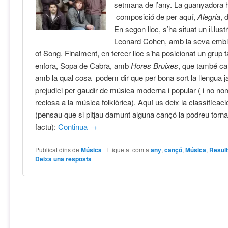
setmana de l’any. La guanyadora 
composició de per aquí,
Alegria
, 
En segon lloc, s’ha situat un il.lust
Leonard Cohen, amb la seva emb
of Song. Finalment, en tercer lloc s’ha posicionat un grup
enfora, Sopa de Cabra, amb
Hores Bruixes
, que també ca
amb la qual cosa podem dir que per bona sort la llengua 
prejudici per gaudir de música moderna i popular ( i no 
reclosa a la música folklòrica). Aquí us deix la classificac
(pensau que si pitjau damunt alguna cançó la podreu tornar
factu):
Continua
→
Publicat dins de
Música
|
Etiquetat com a
any
,
cançó
,
Música
,
Resul
Deixa una resposta