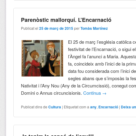
Parenòstic mallorquí. L’Encarnació
Publicat el
25 de març de 2015
per
Tomàs Martínez
El 25 de març l’església catòlica c
festivitat de l’Encarnació, o sigui
l’Àngel fa l’anunci a Maria. Aquesta
fa, coincideix amb l’inici de la pr
data fou considerada com l’inici de
segles abans que s’imposàs la fes
Nativitat i l’Any Nou (Any de la Circumcissió), conegut c
Domini o Annus circuncisionis.
Continua
→
Publicat dins de
Cultura
|
Etiquetat com a
any
,
Encarnació
|
Deixa un