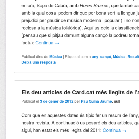
enfora, Sopa de Cabra, amb
Hores Bruixes
, que també ca
amb la qual cosa podem dir que per bona sort la llengua 
prejudici per gaudir de música moderna i popular ( i no 
reclosa a la música folklòrica). Aquí us deix la classificac
(pensau que si pitjau damunt alguna cançó la podreu tornar
factu):
Continua
→
Publicat dins de
Música
|
Etiquetat com a
any
,
cançó
,
Música
,
Resul
Deixa una resposta
Els deu articles de Card.cat més llegits de l
Publicat el
3 de gener de 2012
per
Pau Quina Jaume
, null
Com que en aquestes dates és típic fer un resum de l’any, 
nostra revista. A continuació us posaré els deu articles, q
sigui, han estat els més llegits del 2011:
Continua
→