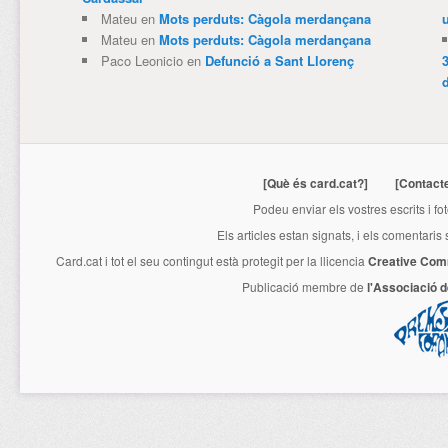
Mateu
en
Mots perduts: Càgola merdançana
Mateu
en
Mots perduts: Càgola merdançana
Paco Leonicio
en
Defunció a Sant Llorenç
3
[Què és card.cat?]
[Contact
Podeu enviar els vostres escrits i fo
Els articles estan signats, i els comentaris
Card.cat
i tot el seu contingut està protegit per la llicencia
Creative Com
Publicació membre de
l'Associació 