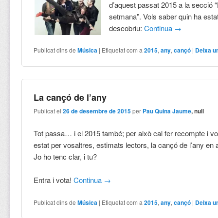
d’aquest passat 2015 a la secció 
setmana”. Vols saber quin ha estat
descobriu:
Continua
→
Publicat dins de
Música
|
Etiquetat com a
2015
,
any
,
cançó
|
Deixa u
La cançó de l’any
Publicat el
26 de desembre de 2015
per
Pau Quina Jaume
, null
Tot passa… i el 2015 també; per això cal fer recompte i vo
estat per vosaltres, estimats lectors, la cançó de l’any en
Jo ho tenc clar, i tu?
Entra i vota!
Continua
→
Publicat dins de
Música
|
Etiquetat com a
2015
,
any
,
cançó
|
Deixa u