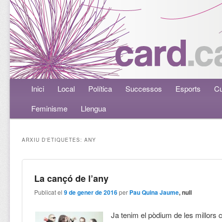
Menú principal
Inici
Aneu al contingut principal
Aneu al contingut secundari
Local
Política
Successos
Esports
Cu
Feminisme
Llengua
ARXIU D'ETIQUETES:
ANY
La cançó de l’any
Publicat el
9 de gener de 2016
per
Pau Quina Jaume
, null
Ja tenim el pòdium de les millors