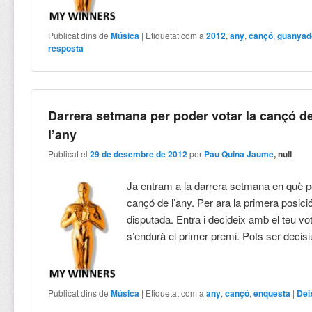
Publicat dins de
Música
|
Etiquetat com a
2012
,
any
,
cançó
,
guanyad
resposta
Darrera setmana per poder votar la cançó d
l’any
Publicat el
29 de desembre de 2012
per
Pau Quina Jaume
, null
Ja entram a la darrera setmana en què p
cançó de l’any. Per ara la primera posici
disputada. Entra i decideix amb el teu vo
s’endurà el primer premi. Pots ser decis
Publicat dins de
Música
|
Etiquetat com a
any
,
cançó
,
enquesta
|
Dei