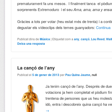
prematurament fa uns mesos. I finalment tanca el pòdiu
sorprenents Extremoduro i el seu
Ama, ama, ama y ensan
Gràcies a tots per votar (heu estat més de trenta) i a con
degustar els vídeoclips dels temes guanyadors:
Continua
Publicat dins de
Música
|
Etiquetat com a
any
,
cançó
,
Lou Reed
,
Walk
Deixa una resposta
La cançó de l’any
Publicat el
5 de gener de 2013
per
Pau Quina Jaume
, null
Ja tenim cançó de l’any. Després de du
votacions ja hem completat el pòdium fina
trentena de persones que us heu molesta
idò, entra i descobreix quina cançó ha v
→