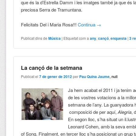
que és la d’Estrella Damm i les imatges també ja que és l
preciosa Serra de Tramuntana.
Felicitats Del i Maria Rosa!!!
Continua
→
Publicat dins de
Música
|
Etiquetat com a
any
,
cançó
,
enquesta
|
3
re
La cançó de la setmana
Publicat el
7 de gener de 2012
per
Pau Quina Jaume
, null
Ja hem acabat el 2011 i ja tenim aq
de les vostres votacions a la millo
setmana de l’any. La guanyadora 
composició de per aquí,
Alegria
, 
En segon lloc, s’ha situat un il.lust
Leonard Cohen, amb la seva emb
of Song. Finalment, en tercer lloc s’ha posicionat un grup