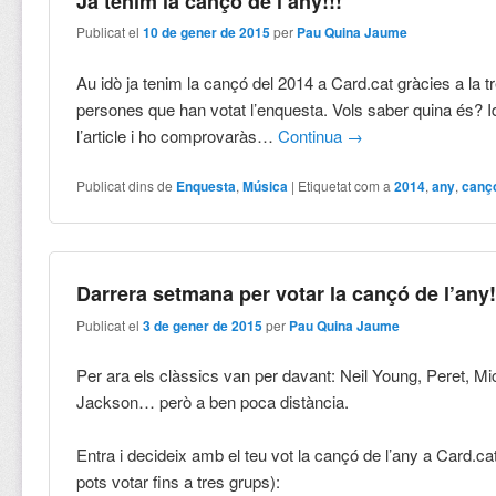
Ja tenim la cançó de l’any!!!
Publicat el
10 de gener de 2015
per
Pau Quina Jaume
Au idò ja tenim la cançó del 2014 a Card.cat gràcies a la t
persones que han votat l’enquesta. Vols saber quina és? I
l’article i ho comprovaràs…
Continua
→
Publicat dins de
Enquesta
,
Música
|
Etiquetat com a
2014
,
any
,
canç
Darrera setmana per votar la cançó de l’any!
Publicat el
3 de gener de 2015
per
Pau Quina Jaume
Per ara els clàssics van per davant: Neil Young, Peret, Mi
Jackson… però a ben poca distància.
Entra i decideix amb el teu vot la cançó de l’any a Card.c
pots votar fins a tres grups):