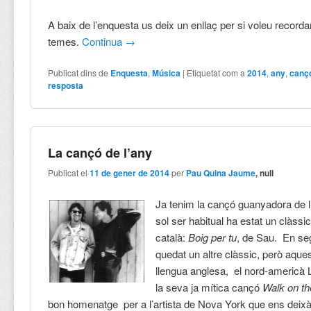
A baix de l’enquesta us deix un enllaç per si voleu recorda
temes.
Continua
→
Publicat dins de
Enquesta
,
Música
|
Etiquetat com a
2014
,
any
,
canç
resposta
La cançó de l’any
Publicat el
11 de gener de 2014
per
Pau Quina Jaume
, null
Ja tenim la cançó guanyadora de 
sol ser habitual ha estat un clàssi
català:
Boig per tu
, de Sau. En se
quedat un altre clàssic, però aque
llengua anglesa, el nord-americà
la seva ja mítica cançó
Walk on th
bon homenatge per a l’artista de Nova York que ens deix