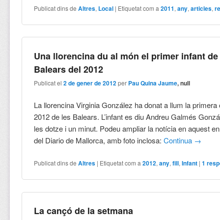
Publicat dins de
Altres
,
Local
|
Etiquetat com a
2011
,
any
,
articles
,
r
Una llorencina du al món el primer infant de
Balears del 2012
Publicat el
2 de gener de 2012
per
Pau Quina Jaume
, null
La llorencina Virginia González ha donat a llum la primera 
2012 de les Balears. L’infant es diu Andreu Galmés Gonzál
les dotze i un minut. Podeu ampliar la notícia en aquest en
del Diario de Mallorca, amb foto inclosa:
Continua
→
Publicat dins de
Altres
|
Etiquetat com a
2012
,
any
,
fill
,
Infant
|
1
resp
La cançó de la setmana