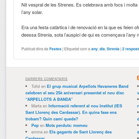
Nit vespral de les Strenes. Es celebrava amb focs i molta f
l’any solar.
Era una festa catàrtica i de renovació en la que es feien of
deessa Strenia, sota l’auspici de qui es començava l’any 
Publicat dins de
Festes
|
Etiquetat com a
any
,
dia
,
Strenia
|
2
respos
DARRERS COMENTARIS
Tofol
en
El grup musical Arpellots Havaneres Band
celebren el seu 25è aniversari presentat el nou disc
v
“ARPELLOTS A BANDA”
Marta
en
Informació referent al nou Institut (IES
Sant Llorenç des Cardassar). En quina fase ens
trobam? Quin camí queda?
Pep
en
Mots perduts: memeu
emma
en
Els gegants de Sant Llorenç des
Cardassar