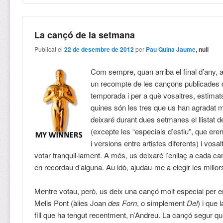
La cançó de la setmana
Publicat el
22 de desembre de 2012
per
Pau Quina Jaume
, null
Com sempre, quan arriba el final d’any, a
un recompte de les cançons publicades d
temporada i per a què vosaltres, estimats 
quines són les tres que us han agradat 
deixaré durant dues setmanes el llistat 
(excepte les “especials d’estiu”, que ere
i versions entre artistes diferents) i vosa
votar tranquil·lament. A més, us deixaré l’enllaç a cada ca
en recordau d’alguna. Au idò, ajudau-me a elegir les millors
Mentre votau, però, us deix una cançó molt especial per e
Melis Pont (àlies Joan
des Forn
, o simplement
Del
) i que 
fill que ha tengut recentment, n’Andreu. La cançó segur q