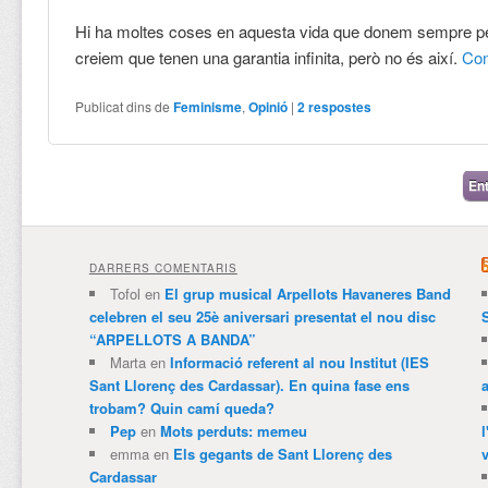
Hi ha moltes coses en aquesta vida que donem sempre p
creiem que tenen una garantia infinita, però no és així.
Con
Publicat dins de
Feminisme
,
Opinió
|
2
respostes
Navegació per les entrades
En
DARRERS COMENTARIS
Tofol
en
El grup musical Arpellots Havaneres Band
celebren el seu 25è aniversari presentat el nou disc
“ARPELLOTS A BANDA”
Marta
en
Informació referent al nou Institut (IES
Sant Llorenç des Cardassar). En quina fase ens
trobam? Quin camí queda?
Pep
en
Mots perduts: memeu
emma
en
Els gegants de Sant Llorenç des
v
Cardassar