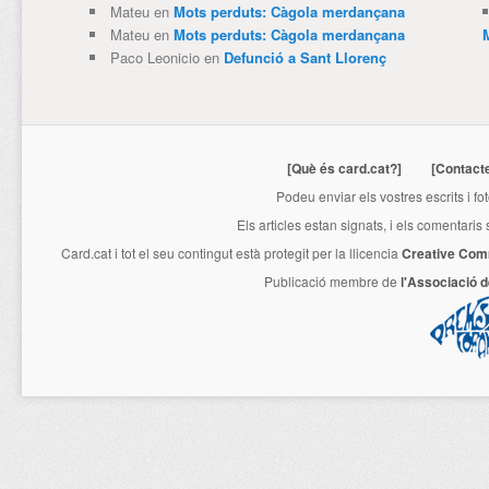
Mateu
en
Mots perduts: Càgola merdançana
Mateu
en
Mots perduts: Càgola merdançana
Paco Leonicio
en
Defunció a Sant Llorenç
[Què és card.cat?]
[Contact
Podeu enviar els vostres escrits i fo
Els articles estan signats, i els comentaris
Card.cat
i tot el seu contingut està protegit per la llicencia
Creative Com
Publicació membre de
l'Associació 