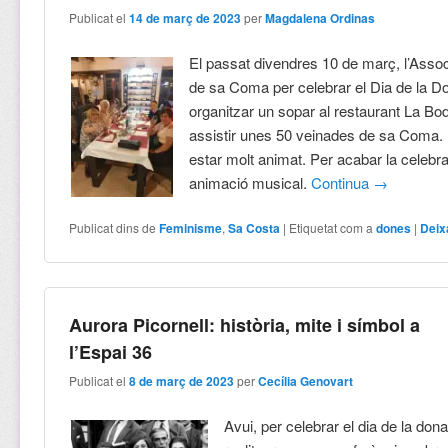
Publicat el
14 de març de 2023
per
Magdalena Ordinas
El passat divendres 10 de març, l’Asso
de sa Coma per celebrar el Dia de la D
organitzar un sopar al restaurant La Bo
assistir unes 50 veinades de sa Coma. 
estar molt animat. Per acabar la celebra
animació musical.
Continua
→
Publicat dins de
Feminisme
,
Sa Costa
|
Etiquetat com a
dones
|
Deix
Aurora Picornell: història, mite i símbol a
l’Espai 36
Publicat el
8 de març de 2023
per
Cecília Genovart
Avui, per celebrar el dia de la dona