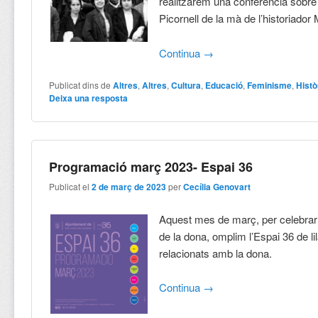
realitzarem una conferència sobre
Picornell de la mà de l’historiado
Continua
→
Publicat dins de
Altres
,
Altres
,
Cultura
,
Educació
,
Feminisme
,
Histò
Deixa una resposta
Programació març 2023- Espai 36
Publicat el
2 de març de 2023
per
Cecília Genovart
Aquest mes de març, per celebrar 
de la dona, omplim l’Espai 36 de lil
relacionats amb la dona.
Continua
→