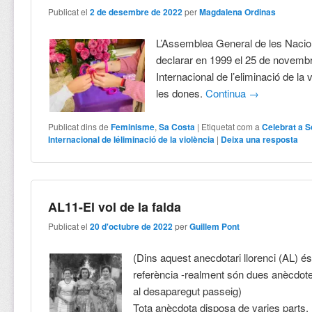
Publicat el
2 de desembre de 2022
per
Magdalena Ordinas
L’Assemblea General de les Naci
declarar en 1999 el 25 de novemb
Internacional de l’eliminació de la 
les dones.
Continua
→
Publicat dins de
Feminisme
,
Sa Costa
|
Etiquetat com a
Celebrat a S
Internacional de léliminació de la violència
|
Deixa una resposta
AL11-El vol de la falda
Publicat el
20 d'octubre de 2022
per
Guillem Pont
(Dins aquest anecdotari llorenci (AL) é
referència -realment són dues anècdotes
al desaparegut passeig)
Tota anècdota disposa de varies parts.