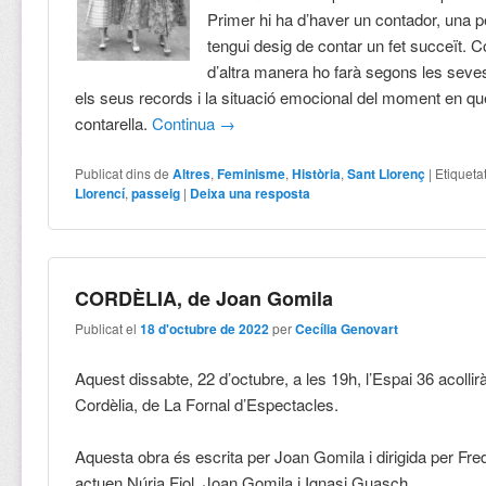
Primer hi ha d’haver un contador, una 
tengui desig de contar un fet succeït. 
d’altra manera ho farà segons les seve
els seus records i la situació emocional del moment en que
contarella.
Continua
→
Publicat dins de
Altres
,
Feminisme
,
Història
,
Sant Llorenç
|
Etiqueta
Llorencí
,
passeig
|
Deixa una resposta
CORDÈLIA, de Joan Gomila
Publicat el
18 d'octubre de 2022
per
Cecília Genovart
Aquest dissabte, 22 d’octubre, a les 19h, l’Espai 36 acollirà
Cordèlia, de La Fornal d’Espectacles.
Aquesta obra és escrita per Joan Gomila i dirigida per Fre
actuen Núria Fiol, Joan Gomila i Ignasi Guasch.