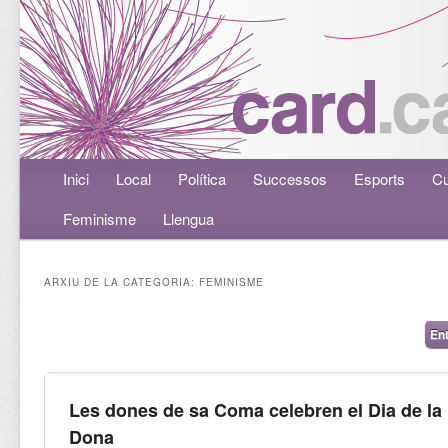
Menú principal
Inici
Aneu al contingut principal
Aneu al contingut secundari
Local
Política
Successos
Esports
Cu
Feminisme
Llengua
ARXIU DE LA CATEGORIA:
FEMINISME
Navegació per les entrades
En
Les dones de sa Coma celebren el Dia de la
Dona