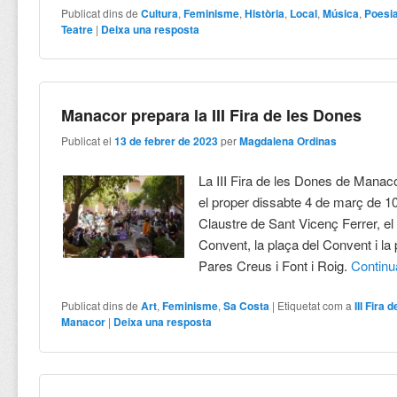
Publicat dins de
Cultura
,
Feminisme
,
Història
,
Local
,
Música
,
Poesi
Teatre
|
Deixa una resposta
Manacor prepara la III Fira de les Dones
Publicat el
13 de febrer de 2023
per
Magdalena Ordinas
La III Fira de les Dones de Manac
el proper dissabte 4 de març de 10
Claustre de Sant Vicenç Ferrer, el 
Convent, la plaça del Convent i la 
Pares Creus i Font i Roig.
Contin
Publicat dins de
Art
,
Feminisme
,
Sa Costa
|
Etiquetat com a
III Fira 
Manacor
|
Deixa una resposta