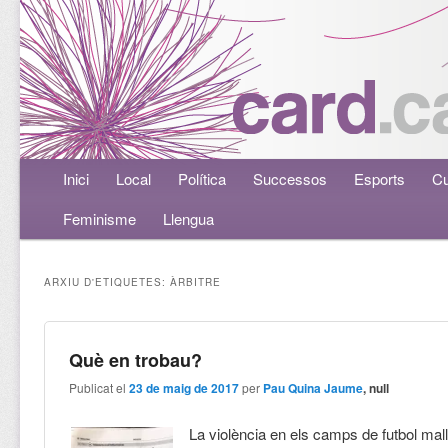
Menú principal
Inici
Aneu al contingut principal
Aneu al contingut secundari
Local
Política
Successos
Esports
Cu
Feminisme
Llengua
ARXIU D'ETIQUETES:
ÀRBITRE
Què en trobau?
Publicat el
23 de maig de 2017
per
Pau Quina Jaume
, null
La violència en els camps de futbol mal