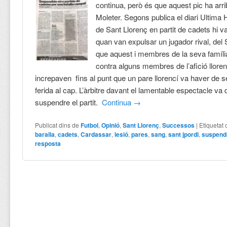
continua, però és que aquest pic ha arrib
Moleter. Segons publica el diari Ultima
de Sant Llorenç en partit de cadets hi v
quan van expulsar un jugador rival, del S
que aquest i membres de la seva famíli
contra alguns membres de l’afició llore
increpaven fins al punt que un pare llorencí va haver de s
ferida al cap. L’àrbitre davant el lamentable espectacle va 
suspendre el partit.
Continua
→
Publicat dins de
Futbol
,
Opinió
,
Sant Llorenç
,
Successos
|
Etiquetat
baralla
,
cadets
,
Cardassar
,
lesió
,
pares
,
sang
,
sant jpordi
,
suspend
resposta