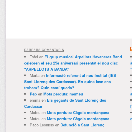
DARRERS COMENTARIS
Tofol
en
El grup musical Arpellots Havaneres Band
celebren el seu 25è aniversari presentat el nou disc
“ARPELLOTS A BANDA”
Marta
en
Informació referent al nou Institut (IES
Sant Llorenç des Cardassar). En quina fase ens
trobam? Quin camí queda?
Pep
en
Mots perduts: memeu
emma
en
Els gegants de Sant Llorenç des
Cardassar
l
Mateu
en
Mots perduts: Càgola merdançana
Mateu
en
Mots perduts: Càgola merdançana
Paco Leonicio
en
Defunció a Sant Llorenç