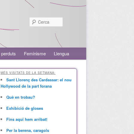
Cerca
 perduts
Feminisme
Llengua
MÉS VISITATS DE LA SETMANA:
Sant Llorenç des Cardassar: el nou
Hollywood de la part forana
Què en trobau?
Exhibició de gloses
Fins aquí hem arribat!
Per la berena, caragols