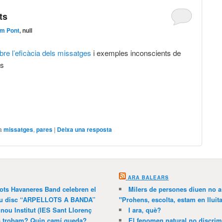
ts
em Pont
, null
bre l’eficàcia dels missatges
i exemples inconscients de
es
a
missatges
,
pares
|
Deixa una resposta
ARA BALEARS
lots Havaneres Band celebren el
Milers de persones diuen no a l
 nou disc “ARPELLOTS A BANDA”
"Prohens, escolta, estam en lluit
 nou Institut (IES Sant Llorenç
I ara, què?
ns trobam? Quin camí queda?
El fenomen natural no discrim