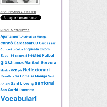
SEGUEIX-NOS A TWITTER
NÚVOL D’ETIQUETES
Ajuntament
Auditori sa Màniga
cançó
Cardassar
CD Cardassar
enquesta
Entorn
Concert
crònica
Festes
Futbol
Espai 36
excursió
glosa
Maribel Servera
Llibres
Reflexionari
ocb
Música
ple
Sa Coma
sa Màniga
Resultats
Sant
santoral
Sant Llorenç
Antoni
Son Carrió
Teatre
tren
Vocabulari