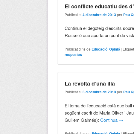
El conflicte educatiu des d
Publicat el
4 d'octubre de 2013
per
Pau Q
Continua el degoteig d’escrits sobr
Rosselló que aporta un punt de vist
Publicat dins de
Educació
,
Opinió
|
Etique
respostes
La revolta d’una illa
Publicat el
3 d'octubre de 2013
per
Pau Q
El tema de l’educació està que bull
següent escrit de Maria Oliver i J
Guillem Galmés):
Continua
→
Publicat dins de
Educació
,
Opinió
|
Etique