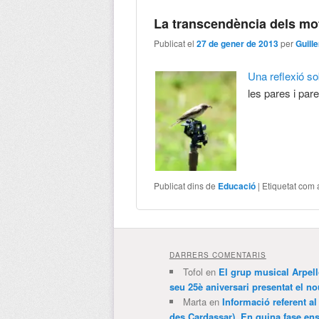
La transcendència dels mo
Publicat el
27 de gener de 2013
per
Guill
Una reflexió so
les pares i par
Publicat dins de
Educació
|
Etiquetat com 
DARRERS COMENTARIS
Tofol
en
El grup musical Arpel
seu 25è aniversari presentat el
Marta
en
Informació referent al
des Cardassar). En quina fase e