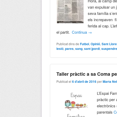
Hora, al camp de 
van expulsar un j
seva família s’en
els increpaven fi
ferida al cap. L’
el partit.
Continua
→
Publicat dins de
Futbol
,
Opinió
,
Sant Llor
lesió
,
pares
,
sang
,
sant jpordi
,
suspendr
Taller pràctic a sa Coma pe
Publicat el
6 d'abril de 2016
per
Marta Ne
L’Espai Fam
pràctic per 
electrònics 
parentals
C