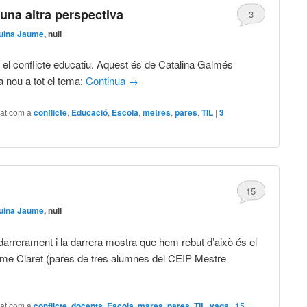
’una altra perspectiva
3
uina Jaume
, null
e el conflicte educatiu. Aquest és de Catalina Galmés
a nou a tot el tema:
Continua
→
tat com a
conflicte
,
Educació
,
Escola
,
metres
,
pares
,
TIL
|
3
15
uina Jaume
, null
 darrerament i la darrera mostra que hem rebut d’això és el
aume Claret (pares de tres alumnes del CEIP Mestre
tat com a
conflicte
,
docents
,
Escola
,
mares
,
pares
,
TIL
,
vaga
|
15