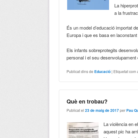
La hiperpro
a la frustrac
És un model d’educació importat de
Europa i que es basa en laconstant s
Els infants sobreprotegits desenvo
personal i el seu desenvolupament
Publicat dins de
Educació
|
Etiquetat com 
Què en trobau?
Publicat el
23 de maig de 2017
per
Pau Q
La violència en e
aquest pic ha arri