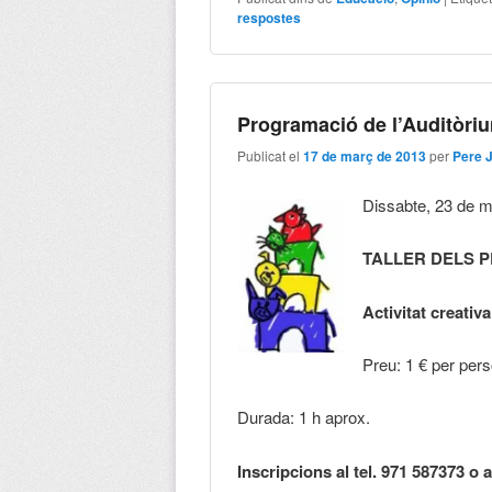
respostes
Programació de l’Auditòri
Publicat el
17 de març de 2013
per
Pere 
Dissabte, 23 de ma
TALLER DELS 
Activitat creativ
Preu: 1 € 
Durada: 1 h aprox.
Inscripcions al tel. 971 587373 o 