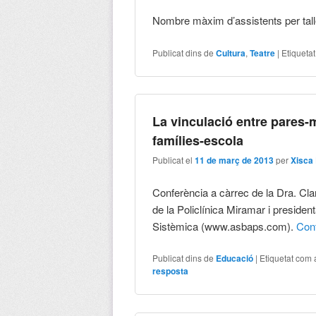
Nombre màxim d’assistents per tal
Publicat dins de
Cultura
,
Teatre
|
Etiqueta
La vinculació entre pares-mar
famílies-escola
Publicat el
11 de març de 2013
per
Xisca
Conferència a càrrec de la Dra. Cla
de la Policlínica Miramar i preside
Sistèmica (www.asbaps.com).
Con
Publicat dins de
Educació
|
Etiquetat com 
resposta