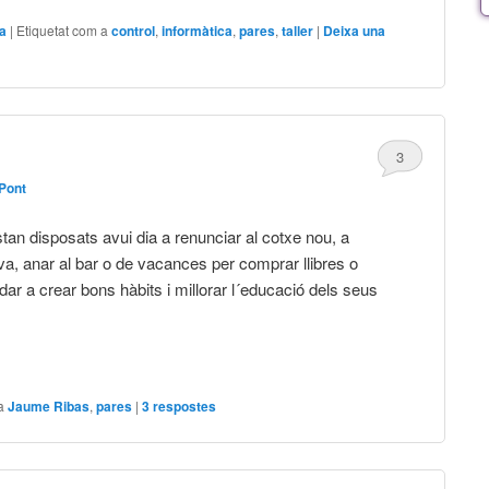
a
|
Etiquetat com a
control
,
informàtica
,
pares
,
taller
|
Deixa una
3
 Pont
an disposats avui dia a renunciar al cotxe nou, a
a, anar al bar o de vacances per comprar llibres o
udar a crear bons hàbits i millorar l´educació dels seus
a
Jaume Ribas
,
pares
|
3
respostes