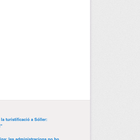
a turistificació a Sóller:
a"
ina; les administracions no ho