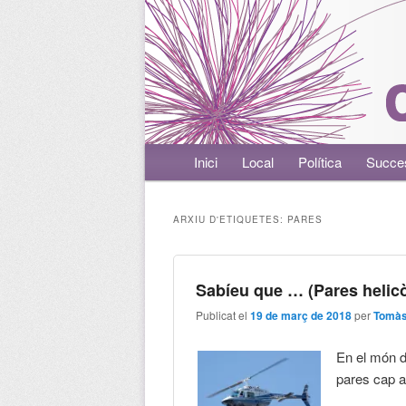
Menú principal
Inici
Aneu al contingut principal
Aneu al contingut secundari
Local
Política
Succe
ARXIU D'ETIQUETES:
PARES
Sabíeu que … (Pares helicò
Publicat el
19 de març de 2018
per
Tomàs
En el món d
pares cap al