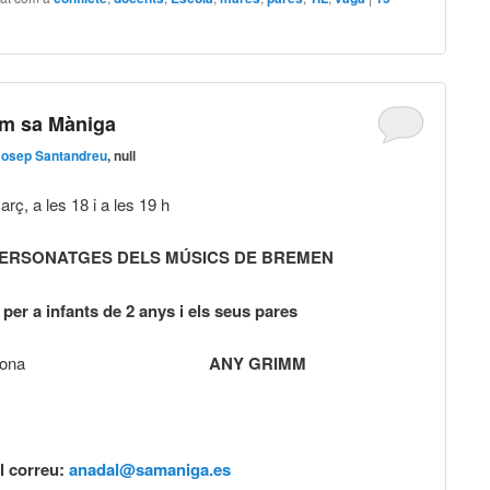
um sa Màniga
Josep Santandreu
, null
rç, a les 18 i a les 19 h
PERSONATGES DELS MÚSICS DE BREMEN
a per a infants de 2 anys i els seus pares
per persona
ANY GRIMM
al correu:
anadal@samaniga.es