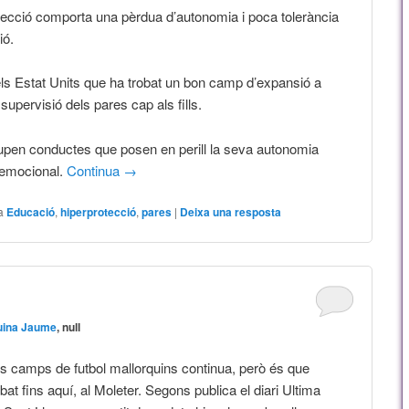
tecció comporta una pèrdua d’autonomia i poca tolerància
ió.
ls Estat Units que ha trobat un bon camp d’expansió a
upervisió dels pares cap als fills.
lupen conductes que posen en perill la seva autonomia
 emocional.
Continua
→
a
Educació
,
hiperprotecció
,
pares
|
Deixa una resposta
uina Jaume
, null
ls camps de futbol mallorquins continua, però és que
bat fins aquí, al Moleter. Segons publica el diari Ultima