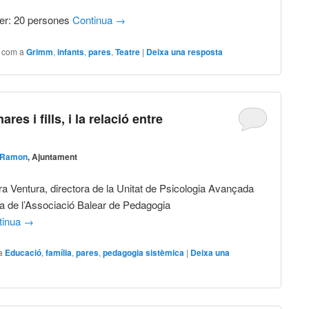
ler: 20 persones
Continua
→
t com a
Grimm
,
infants
,
pares
,
Teatre
|
Deixa una resposta
es i fills, i la relació entre
 Ramon
, Ajuntament
ra Ventura, directora de la Unitat de Psicologia Avançada
nta de l’Associació Balear de Pedagogia
tinua
→
a
Educació
,
família
,
pares
,
pedagogia sistèmica
|
Deixa una