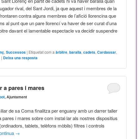
Sant Llorenç en partit de cadets hi va haver baralla quan
ugador rival, del Sant Jordi, ja que aquest i membres de la
frontaren contra alguns membres de l’afició llorencina que
ns al punt que un pare llorencí va haver de ser curat d’una
àrbitre davant el lamentable espectacle va decidir suspendre
enç
,
Successos
|
Etiquetat com a
àrbitre
,
baralla
,
cadets
,
Cardassar
,
e
|
Deixa una resposta
r a pares i mares
bot
, Ajuntament
iliar de sa Coma finalitza per enguany amb un darrer taller
a pares i mares sobre com instal·lar als nostres dispositius
(ordinadors, tablets, telèfons mòbils) filtres i controls
ontinua
→