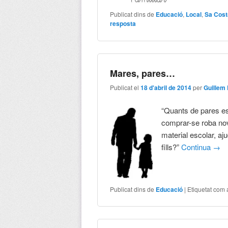
Publicat dins de
Educació
,
Local
,
Sa Cost
resposta
Mares, pares…
Publicat el
18 d'abril de 2014
per
Guillem
“Quants de pares est
comprar-se roba nov
material escolar, aj
fills?”
Continua
→
Publicat dins de
Educació
|
Etiquetat com 