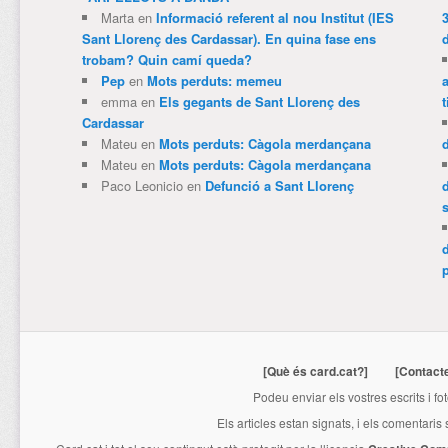
Marta
en
Informació referent al nou Institut (IES
3
Sant Llorenç des Cardassar). En quina fase ens
trobam? Quin camí queda?
Pep
en
Mots perduts: memeu
emma
en
Els gegants de Sant Llorenç des
t
Cardassar
Mateu
en
Mots perduts: Càgola merdançana
Mateu
en
Mots perduts: Càgola merdançana
Paco Leonicio
en
Defunció a Sant Llorenç
p
[Què és card.cat?]
[Contact
Podeu enviar els vostres escrits i fo
Els articles estan signats, i els comentaris