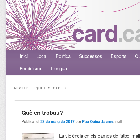
Menú principal
Inici
Aneu al contingut principal
Aneu al contingut secundari
Local
Política
Successos
Esports
Cu
Feminisme
Llengua
ARXIU D'ETIQUETES:
CADETS
Què en trobau?
Publicat el
23 de maig de 2017
per
Pau Quina Jaume
, null
La violència en els camps de futbol mal