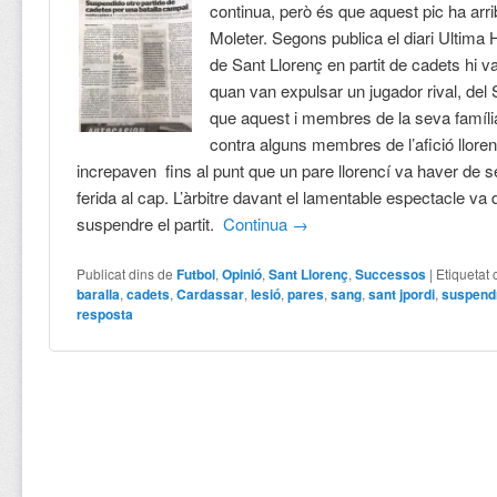
continua, però és que aquest pic ha arrib
Moleter. Segons publica el diari Ultima
de Sant Llorenç en partit de cadets hi v
quan van expulsar un jugador rival, del S
que aquest i membres de la seva famíli
contra alguns membres de l’afició llore
increpaven fins al punt que un pare llorencí va haver de s
ferida al cap. L’àrbitre davant el lamentable espectacle va 
suspendre el partit.
Continua
→
Publicat dins de
Futbol
,
Opinió
,
Sant Llorenç
,
Successos
|
Etiquetat
baralla
,
cadets
,
Cardassar
,
lesió
,
pares
,
sang
,
sant jpordi
,
suspend
resposta