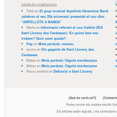
DARRERS COMENTARIS
Tofol
en
El grup musical Arpellots Havaneres Band
celebren el seu 25è aniversari presentat el nou disc
“ARPELLOTS A BANDA”
Marta
en
Informació referent al nou Institut (IES
Sant Llorenç des Cardassar). En quina fase ens
trobam? Quin camí queda?
Pep
en
Mots perduts: memeu
emma
en
Els gegants de Sant Llorenç des
Cardassar
Mateu
en
Mots perduts: Càgola merdançana
Mateu
en
Mots perduts: Càgola merdançana
e
Paco Leonicio
en
Defunció a Sant Llorenç
[Què és card.cat?]
[Contact
Podeu enviar els vostres escrits i fo
Els articles estan signats, i els comentaris