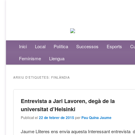
Menú principal
Inici
Aneu al contingut principal
Aneu al contingut secundari
Local
Política
Successos
Esports
Cu
Feminisme
Llengua
ARXIU D'ETIQUETES:
FINLÀNDIA
Entrevista a Jari Lavoren, degà de la
universitat d’Helsinki
Publicat el
22 de febrer de 2015
per
Pau Quina Jaume
Jaume Lliteres ens envia aquesta Interessant entrevista 