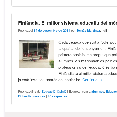
Finlàndia. El millor sistema educatiu del mó
Publicat el
14 de desembre de 2011
per
Tomàs Martínez
, null
Cada vegada que surt a rotlle algu
la qualitat de l’ensenyament, Finlà
primera posició. He cregut que pel
alumnes, els responsables polítics 
professionals de l’educació és bo
Finlàndia té el millor sistema educ
ja està inventat, només cal copiar-ho.
Continua
→
Publicat dins de
Educació
,
Opinió
|
Etiquetat com a
alumnes
,
Educac
Finlàndia
,
mestres
|
40
respostes