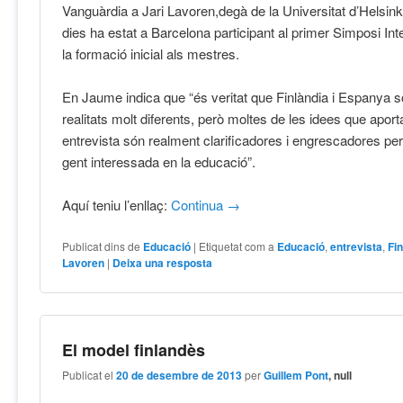
Vanguàrdia a Jari Lavoren,degà de la Universitat d’Helsink
dies ha estat a Barcelona participant al primer Simposi In
la formació inicial als mestres.
En Jaume indica que “és veritat que Finlàndia i Espanya 
realitats molt diferents, però moltes de les idees que apor
entrevista són realment clarificadores i engrescadores per
gent interessada en la educació”.
Aquí teniu l’enllaç:
Continua
→
Publicat dins de
Educació
|
Etiquetat com a
Educació
,
entrevista
,
Fi
Lavoren
|
Deixa una resposta
El model finlandès
Publicat el
20 de desembre de 2013
per
Guillem Pont
, null