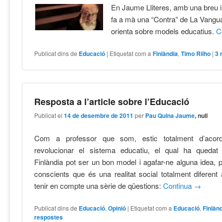
En Jaume Lliteres, amb una breu i
fa a mà una “Contra” de La Vangu
orienta sobre models educatius.
C
Publicat dins de
Educació
|
Etiquetat com a
Finlàndia
,
Timo Riiho
|
3
Resposta a l’article sobre l’Educació
Publicat el
14 de desembre de 2011
per
Pau Quina Jaume
, null
Com a professor que som, estic totalment d’acor
revolucionar el sistema educatiu, el qual ha quedat 
Finlàndia pot ser un bon model i agafar-ne alguna idea,
conscients que és una realitat social totalment diferent 
tenir en compte una sèrie de qüestions:
Continua
→
Publicat dins de
Educació
,
Opinió
|
Etiquetat com a
Educació
,
Finlàn
respostes